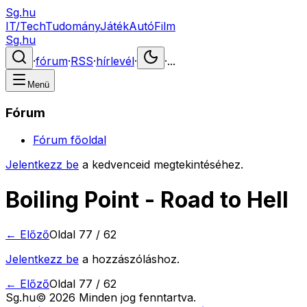
Sg.hu
IT/Tech
Tudomány
Játék
Autó
Film
Sg.hu
·
fórum
·
RSS
·
hírlevél
·
·
...
Menü
Fórum
Fórum főoldal
Jelentkezz be
a kedvenceid megtekintéséhez.
Boiling Point - Road to Hell
← Előző
Oldal
77
/
62
Jelentkezz be
a hozzászóláshoz.
← Előző
Oldal
77
/
62
Sg
.hu
©
2026
Minden jog fenntartva.