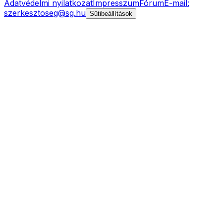
Adatvédelmi nyilatkozat
Impresszum
Fórum
E-mail:
szerkesztoseg@sg.hu
Sütibeállítások