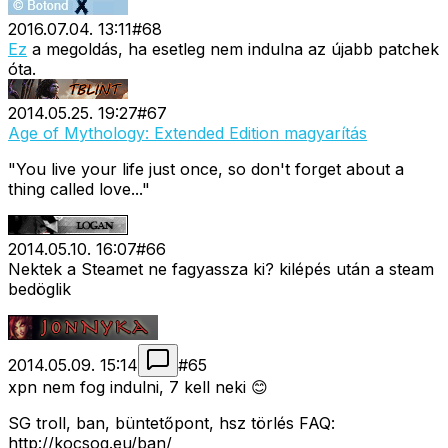
2016.07.04. 13:11
#
68
Ez
a megoldás, ha esetleg nem indulna az újabb patchek
óta.
2014.05.25. 19:27
#
67
Age of Mythology: Extended Edition magyarítás
"You live your life just once, so don't forget about a
thing called love..."
2014.05.10. 16:07
#
66
Nektek a Steamet ne fagyassza ki? kilépés után a steam
bedöglik
2014.05.09. 15:14
#
65
xpn nem fog indulni, 7 kell neki 😊
SG troll, ban, büntetőpont, hsz törlés FAQ:
http://kocsog.eu/ban/