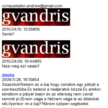
conquistador.andrew@gmail.com
2010.04.10. 13:26
#
56
Senki?
2010.04.09. 19:44
#
55
Nézi még ezt valaki?
atapka
2009.11.28. 16:15
#
54
Sziasztok!Nekem az a baj hogy csinálok egy pályát a
szerkesztõbe.És beteszi a hadjáratok közzé.És amikor
elinditom a pályát bejön és az ellenség nem csinál
semmit pl.😞nem vágja a fát)nem vágja le az állatokat
stb.Ilyenkor mi a baj??Kérem szépen segitsetek