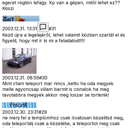
egeret rögtön lefagy. Xp van a gépen, mitõl lehet ez??
Köszi
2003.12.31. 13:31
#
31
Kezd újra a legelejérõl, lehet valamit közben szartál el és
figyeld, hogy mit ír ki mi a feladatod!!!!!
2003.12.31. 08:59
#
30
Mint irtam teleport mar nincs ,ketto ha oda megyek
melle agyoncsap villam barmit is csinalok ha meg
tavolabbra megyek akkor meg loszar se tortenik!
2003.12.30. 23:31
#
29
ne menj fel a templomhoz csak óvatosan közelitsd meg,
oda teleportálj csak a közelébe, a teleportot meg csak