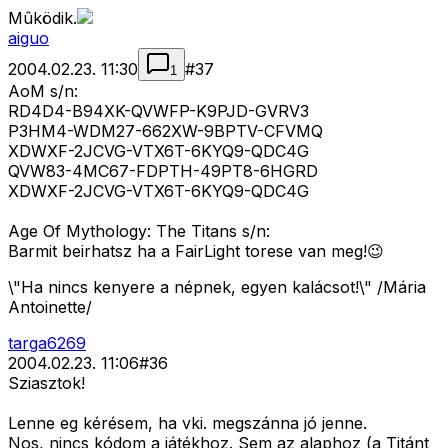
Mûködik.
aiguo
2004.02.23. 11:30
#
37
1
AoM s/n:
RD4D4-B94XK-QVWFP-K9PJD-GVRV3
P3HM4-WDM27-662XW-9BPTV-CFVMQ
XDWXF-2JCVG-VTX6T-6KYQ9-QDC4G
QVW83-4MC67-FDPTH-49PT8-6HGRD
XDWXF-2JCVG-VTX6T-6KYQ9-QDC4G
Age Of Mythology: The Titans s/n:
Barmit beirhatsz ha a FairLight torese van meg!😉
\"Ha nincs kenyere a népnek, egyen kalácsot!\" /Mária
Antoinette/
targa6269
2004.02.23. 11:06
#
36
Sziasztok!
Lenne eg kérésem, ha vki. megszánna jó jenne.
Nos, nincs kódom a játékhoz. Sem az alaphoz (a Titánt