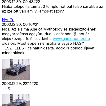
2003.12.30. 09:43
#
22
Hiaba teleportaltam at 3 templomot bal felso sarokba az
az ize ott van ami villamokat szor?
Nyuffo
2003.12.30. 00:16
#
21
Nos. Az a sima Age of Mythology és kiegészítõjének
magyarosítása eggyütt, dual kiadásban 😊 január
eleje/közepe felé lesz kint a
www.gamehunter.hu
oldalon. Most éppen nemsokára végsõ NAGY
TESZTELÉST csinálunk rajta, addig is boldog újévet
mindenkinek.
2003.12.29. 22:11
#
20
THX