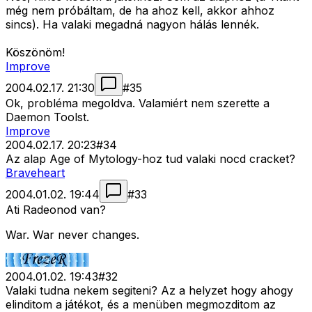
még nem próbáltam, de ha ahoz kell, akkor ahhoz
sincs). Ha valaki megadná nagyon hálás lennék.
Köszönöm!
Improve
2004.02.17. 21:30
#
35
Ok, probléma megoldva. Valamiért nem szerette a
Daemon Toolst.
Improve
2004.02.17. 20:23
#
34
Az alap Age of Mytology-hoz tud valaki nocd cracket?
Braveheart
2004.01.02. 19:44
#
33
Ati Radeonod van?
War. War never changes.
2004.01.02. 19:43
#
32
Valaki tudna nekem segiteni? Az a helyzet hogy ahogy
elinditom a játékot, és a menüben megmozditom az