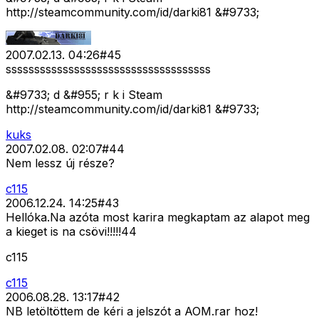
http://steamcommunity.com/id/darki81 &#9733;
2007.02.13. 04:26
#
45
ssssssssssssssssssssssssssssssssssss
&#9733; d &#955; r k i Steam
http://steamcommunity.com/id/darki81 &#9733;
kuks
2007.02.08. 02:07
#
44
Nem lessz új része?
c115
2006.12.24. 14:25
#
43
Hellóka.Na azóta most karira megkaptam az alapot meg
a kieget is na csövi!!!!!44
c115
c115
2006.08.28. 13:17
#
42
NB letöltöttem de kéri a jelszót a AOM.rar hoz!