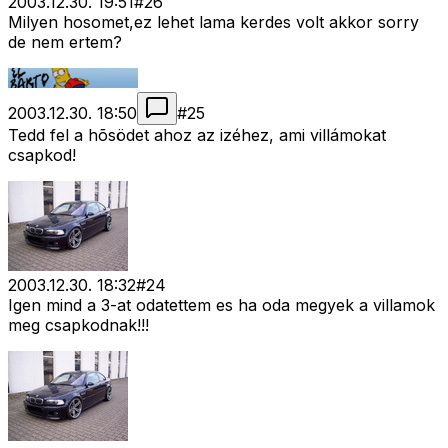
2003.12.30. 19:51
#
26
Milyen hosomet,ez lehet lama kerdes volt akkor sorry
de nem ertem?
2003.12.30. 18:50
#
25
Tedd fel a hõsödet ahoz az izéhez, ami villámokat
csapkod!
2003.12.30. 18:32
#
24
Igen mind a 3-at odatettem es ha oda megyek a villamok
meg csapkodnak!!!