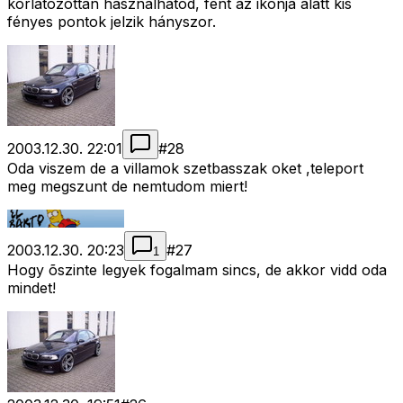
korlátozottan használhatod, fent az ikonja alatt kis
fényes pontok jelzik hányszor.
2003.12.30. 22:01
#
28
Oda viszem de a villamok szetbasszak oket ,teleport
meg megszunt de nemtudom miert!
2003.12.30. 20:23
#
27
1
Hogy õszinte legyek fogalmam sincs, de akkor vidd oda
mindet!