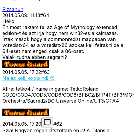
Rizsahun
2014.05.09. 11:13
#
64
Hello!
Én most raktam fel az Age of Mythology extended
edition-t és azt írja hogy nem win32-es alkalmazás.
Írták mások hogy a commonredist mappában van
vcredistx64 és a vcredistx86 azokat kell felrakni de a
64-eset nem engedi csak a 86-osat.
Valaki tudna ebben segíteni?
2014.05.05. 17:22
#
63
Na ez kell, extra hd! 😊
Xfire: tetko4 / name in game: TetkoRoland
COD2/COD4/COD5/COD6/COD8/BFBC2/BFP4F/BF3/MOH
Orchestra/Sacred2/DC Universe Online/UT3/GTA4
2014.05.05. 17:20
#
62
Szia! Nagyon régen játszottam én is! A Titans a