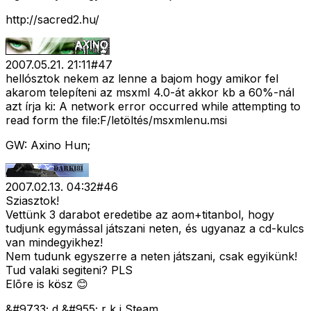
http://sacred2.hu/
2007.05.21. 21:11
#
47
hellósztok nekem az lenne a bajom hogy amikor fel
akarom telepíteni az msxml 4.0-át akkor kb a 60%-nál
azt írja ki: A network error occurred while attempting to
read form the file:F/letöltés/msxmlenu.msi
GW: Axino Hun;
2007.02.13. 04:32
#
46
Sziasztok!
Vettünk 3 darabot eredetibe az aom+titanbol, hogy
tudjunk egymással játszani neten, és ugyanaz a cd-kulcs
van mindegyikhez!
Nem tudunk egyszerre a neten játszani, csak egyikünk!
Tud valaki segiteni? PLS
Elõre is kösz 😊
&#9733; d &#955; r k i Steam