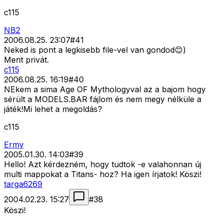
c115
NB2
2006.08.25. 23:07
#
41
Neked is pont a legkisebb file-vel van gondod😊)
Ment privát.
c115
2006.08.25. 16:19
#
40
NEkem a sima Age OF Mythologyval az a bajom hogy
sérült a MODELS.BAR fájlom és nem megy nélküle a
játék!Mi lehet a megoldás?
c115
Ermy
2005.01.30. 14:03
#
39
Hello! Azt kérdezném, hogy tudtok -e valahonnan új
multi mappokat a Titans- hoz? Ha igen írjatok! Köszi!
targa6269
2004.02.23. 15:27
#
38
Köszi!