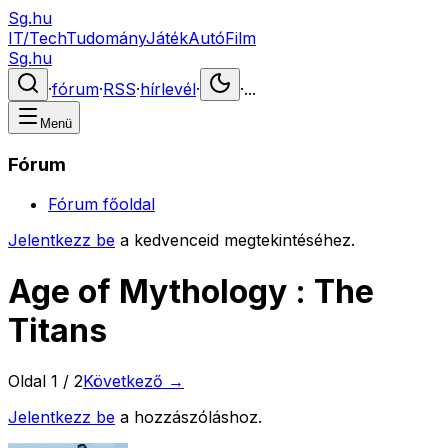
Sg.hu
IT/Tech
Tudomány
Játék
Autó
Film
Sg.hu
·
fórum
·
RSS
·
hírlevél
·
·
...
Menü
Fórum
Fórum főoldal
Jelentkezz be
a kedvenceid megtekintéséhez.
Age of Mythology : The
Titans
Oldal
1
/
2
Következő →
Jelentkezz be
a hozzászóláshoz.