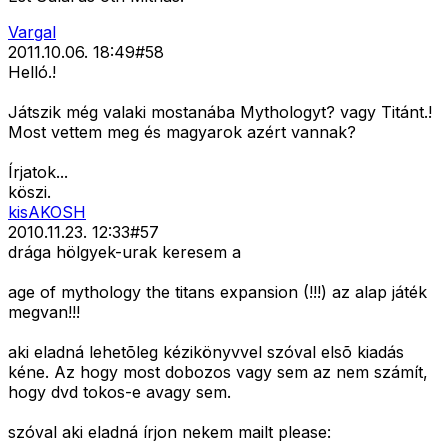
Vargal
2011.10.06. 18:49
#
58
Helló.!
Játszik még valaki mostanába Mythologyt? vagy Titánt.!
Most vettem meg és magyarok azért vannak?
Írjatok...
köszi.
kisAKOSH
2010.11.23. 12:33
#
57
drága hölgyek-urak keresem a
age of mythology the titans expansion (!!!) az alap játék
megvan!!!
aki eladná lehetõleg kézikönyvvel szóval elsõ kiadás
kéne. Az hogy most dobozos vagy sem az nem számít,
hogy dvd tokos-e avagy sem.
szóval aki eladná írjon nekem mailt please: