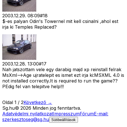
2003.12.29. 08:09
#
18
$-es palyan Odin's Towernel mit kell csinalni ,ahol est
irja ki Temples Replaced?
2003.12.28. 13:00
#
17
Nah jatszottam vele egy darabig majd xp reinstall felrak
MsXml-->Age ujratelepit es ismet ezt irja ki:MSXML 4.0 is
not installed correctly.It is required to run the game??
PEdig fel van telepitve help!!!
Oldal
1
/
2
Következő →
Sg
.hu
©
2026
Minden jog fenntartva.
Adatvédelmi nyilatkozat
Impresszum
Fórum
E-mail:
szerkesztoseg@sg.hu
Sütibeállítások