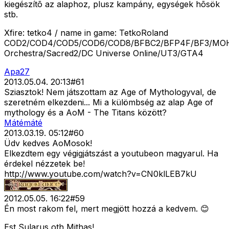
kiegészítõ az alaphoz, plusz kampány, egységek hõsök
stb.
Xfire: tetko4 / name in game: TetkoRoland
COD2/COD4/COD5/COD6/COD8/BFBC2/BFP4F/BF3/MOH
Orchestra/Sacred2/DC Universe Online/UT3/GTA4
Apa27
2013.05.04. 20:13
#
61
Sziasztok! Nem játszottam az Age of Mythologyval, de
szeretném elkezdeni... Mi a külömbség az alap Age of
mythology és a AoM - The Titans között?
Mátémáté
2013.03.19. 05:12
#
60
Üdv kedves AoMosok!
Elkezdtem egy végigjátszást a youtubeon magyarul. Ha
érdekel nézzetek be!
http://www.youtube.com/watch?v=CN0klLEB7kU
2012.05.05. 16:22
#
59
Én most rakom fel, mert megjött hozzá a kedvem. 😊
Est Sularus oth Mithas!