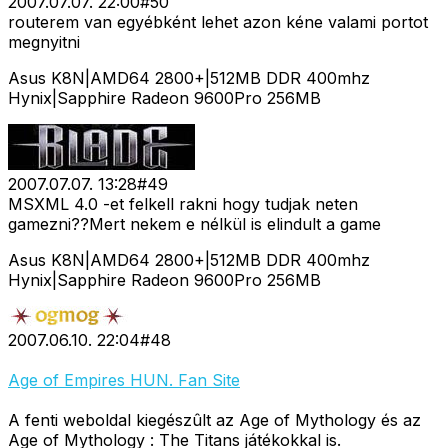
2007.07.07. 22:00
#
50
routerem van egyébként lehet azon kéne valami portot
megnyitni
Asus K8N|AMD64 2800+|512MB DDR 400mhz
Hynix|Sapphire Radeon 9600Pro 256MB
2007.07.07. 13:28
#
49
MSXML 4.0 -et felkell rakni hogy tudjak neten
gamezni??Mert nekem e nélkül is elindult a game
Asus K8N|AMD64 2800+|512MB DDR 400mhz
Hynix|Sapphire Radeon 9600Pro 256MB
2007.06.10. 22:04
#
48
Age of Empires HUN. Fan Site
A fenti weboldal kiegészûlt az Age of Mythology és az
Age of Mythology : The Titans játékokkal is.