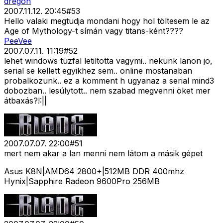
dregon
2007.11.12. 20:45
#
53
Hello valaki megtudja mondani hogy hol töltesem le az
Age of Mythology-t símán vagy titans-ként????
PeeVee
2007.07.11. 11:19
#
52
lehet windows tüzfal letiltotta vagymi.. nekunk lanon jo,
serial se kellett egyikhez sem.. online mostanaban
probalkozunk.. ez a komment h ugyanaz a serial mind3
dobozban.. lesúlytott.. nem szabad megvenni öket mer
átbaxás?!:||
2007.07.07. 22:00
#
51
mert nem akar a lan menni nem látom a másik gépet
Asus K8N|AMD64 2800+|512MB DDR 400mhz
Hynix|Sapphire Radeon 9600Pro 256MB