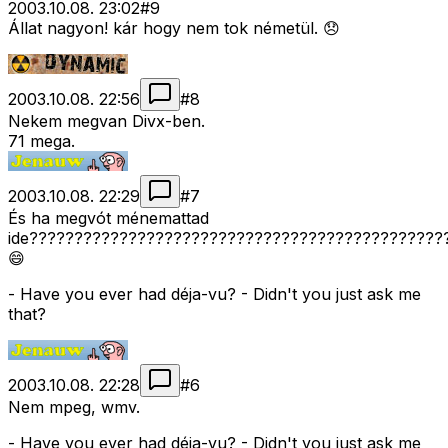
2003.10.08. 23:02
#
9
Állat nagyon! kár hogy nem tok németül. 😞
2003.10.08. 22:56
#
8
Nekem megvan Divx-ben.
71 mega.
2003.10.08. 22:29
#
7
És ha megvót ménemattad
ide??????????????????????????????????????????????
😄
- Have you ever had déja-vu? - Didn't you just ask me
that?
2003.10.08. 22:28
#
6
Nem mpeg, wmv.
- Have you ever had déja-vu? - Didn't you just ask me