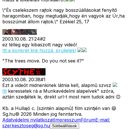
\"És cselekszem rajtok nagy bosszúállásokat fenyítő
haragomban, hogy megtudják,hogy én vagyok az Úr,ha
bosszúmat állom rajtok.\" Ezékiel 25, 17
2003.10.08. 21:24
#
2
ez télleg egy kibaszott nagy videó!
Itt a konkrét link hozzá, örüljetek!
"The trees move. Do you not see it?"
2003.10.08. 20:38
#
1
Ezt a videót midnenkinek látnia kell, alapmû szvsz
Itt
keressetek rá a Munkavédelmi alapelvek" szóra,
aztán szedjétek le, direkt url-t most nem tudok adni 😊
Kb. a Hullajó c. (szintén alapmû) film szintjén van 😄
Sg
.hu
©
2026
Minden jog fenntartva.
Adatvédelmi nyilatkozat
Impresszum
Fórum
E-mail:
szerkesztoseg@sg.hu
Sütibeállítások