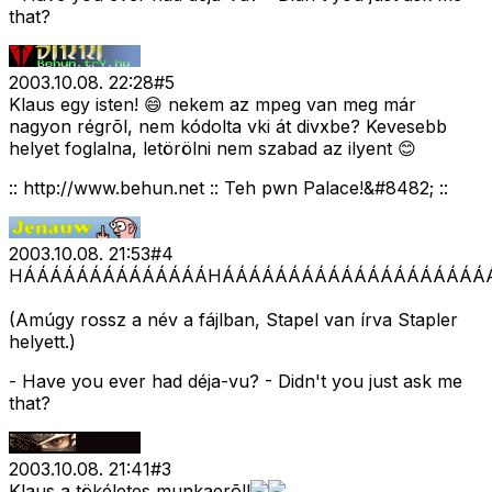
that?
2003.10.08. 22:28
#
5
Klaus egy isten! 😄 nekem az mpeg van meg már
nagyon régrõl, nem kódolta vki át divxbe? Kevesebb
helyet foglalna, letörölni nem szabad az ilyent 😊
:: http://www.behun.net :: Teh pwn Palace!&#8482; ::
2003.10.08. 21:53
#
4
HÁÁÁÁÁÁÁÁÁÁÁÁÁÁHÁÁÁÁÁÁÁÁÁÁÁÁÁÁÁÁÁÁÁÁÁÁÁÁÁÁÁÁÁÁÁÁÁÁÁÁÁ!!!!!
(Amúgy rossz a név a fájlban, Stapel van írva Stapler
helyett.)
- Have you ever had déja-vu? - Didn't you just ask me
that?
2003.10.08. 21:41
#
3
Klaus a tökéletes munkaerõ!!