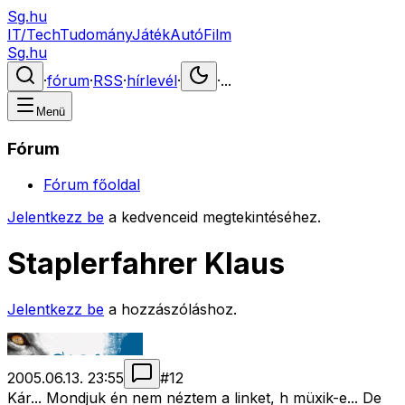
Sg.hu
IT/Tech
Tudomány
Játék
Autó
Film
Sg.hu
·
fórum
·
RSS
·
hírlevél
·
·
...
Menü
Fórum
Fórum főoldal
Jelentkezz be
a kedvenceid megtekintéséhez.
Staplerfahrer Klaus
Jelentkezz be
a hozzászóláshoz.
2005.06.13. 23:55
#
12
Kár... Mondjuk én nem néztem a linket, h müxik-e... De