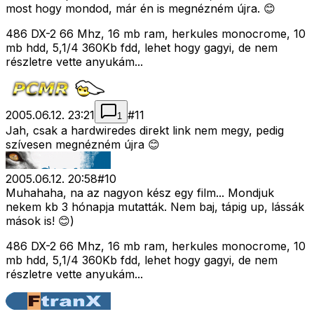
most hogy mondod, már én is megnézném újra. 😊
486 DX-2 66 Mhz, 16 mb ram, herkules monocrome, 10
mb hdd, 5,1/4 360Kb fdd, lehet hogy gagyi, de nem
részletre vette anyukám...
2005.06.12. 23:21
#
11
1
Jah, csak a hardwiredes direkt link nem megy, pedig
szívesen megnézném újra 😊
2005.06.12. 20:58
#
10
Muhahaha, na az nagyon kész egy film... Mondjuk
nekem kb 3 hónapja mutatták. Nem baj, tápig up, lássák
mások is! 😊)
486 DX-2 66 Mhz, 16 mb ram, herkules monocrome, 10
mb hdd, 5,1/4 360Kb fdd, lehet hogy gagyi, de nem
részletre vette anyukám...