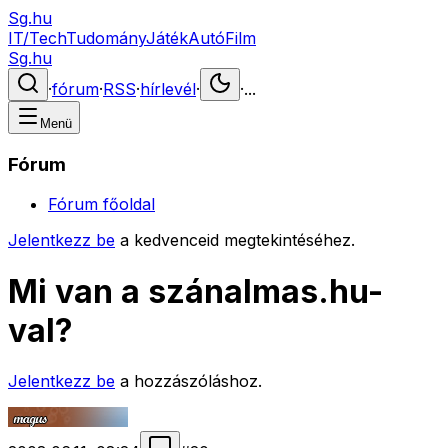
Sg.hu
IT/Tech
Tudomány
Játék
Autó
Film
Sg.hu
·
fórum
·
RSS
·
hírlevél
·
·
...
Menü
Fórum
Fórum főoldal
Jelentkezz be
a kedvenceid megtekintéséhez.
Mi van a szánalmas.hu-
val?
Jelentkezz be
a hozzászóláshoz.