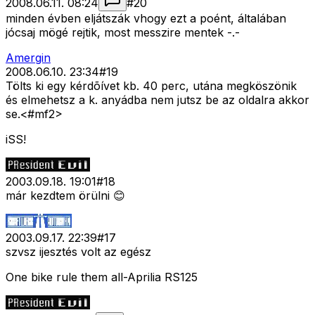
2008.06.11. 08:24
#
20
minden évben eljátszák vhogy ezt a poént, általában
jócsaj mögé rejtik, most messzire mentek -.-
Amergin
2008.06.10. 23:34
#
19
Tölts ki egy kérdõívet kb. 40 perc, utána megköszönik
és elmehetsz a k. anyádba nem jutsz be az oldalra akkor
se.<#mf2>
iSS!
2003.09.18. 19:01
#
18
már kezdtem örülni 😊
2003.09.17. 22:39
#
17
szvsz ijesztés volt az egész
One bike rule them all-Aprilia RS125