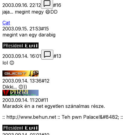
2003.09.16. 22:12
#
16
jaja... megint megy 😄DD
Cat
2003.09.15. 21:53
#
15
megint van egy darabig
2003.09.14. 16:01
#
13
lol 😊
2003.09.14. 13:36
#
12
Dikki... 😊))
2003.09.14. 11:20
#
11
Maradok én a net egyetlen szánalmas része.
:: http://www.behun.net :: Teh pwn Palace!&#8482; ::