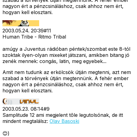
szabad a törvények útján megtennünk. A fehér ember
nagyon ért a pénzcsináláshoz, csak ahhoz nem ért,
hogyan kell elosztani.
2003.05.24. 20:39
#
11
Human Tribe - Ritmo Tribal
amúgy a Juventus rádióban péntek/szombat este 8-tól
szoktak ilyen-olyan mixeket játszani, amikben bitang jó
zenék mennek: congás, latin, meg egyebek...
Amit nem tudunk az erkölcsök útján megtenni, azt nem
szabad a törvények útján megtennünk. A fehér ember
nagyon ért a pénzcsináláshoz, csak ahhoz nem ért,
hogyan kell elosztani.
2003.05.23. 08:14
#
9
Samplitude 12 ami megjelent tõle legutolsónak, de itt
mindent megtalálsz:
Olav Basoski
😊)