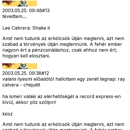
2003.05.25. 09:48
#
13
tévedtem....
Lee Cabrera: Shake it
Amit nem tudunk az erkölcsök útján megtenni, azt nem
szabad a törvények útján megtennünk. A fehér ember
nagyon ért a pénzcsináláshoz, csak ahhoz nem ért,
hogyan kell elosztani.
2003.05.25. 09:38
#
12
valami ilyesmi elõadótól hallottam egy zenét tegnap: ray
calvera - chiquitit
ha ismeri valaki az elérhetõségét a record express-en
kívül, akkor plíz szóljon!
kösz
Amit nem tudunk az erkölcsök útján megtenni, azt nem