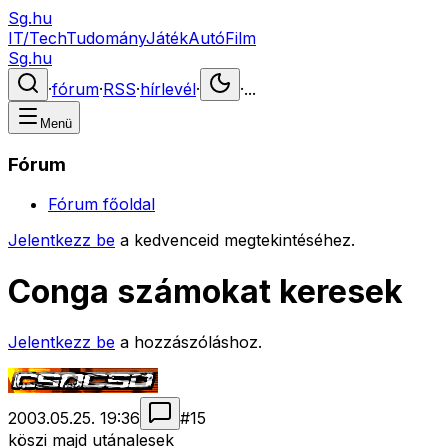
Sg.hu
IT/Tech
Tudomány
Játék
Autó
Film
Sg.hu
·
fórum
·
RSS
·
hírlevél
·
·
...
Menü
Fórum
Fórum főoldal
Jelentkezz be
a kedvenceid megtekintéséhez.
Conga számokat keresek
Jelentkezz be
a hozzászóláshoz.
2003.05.25. 19:36
#
15
köszi majd utánalesek