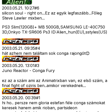
2003.05.21. 10:27
#
6
silicon soul - right on...Ez az egyik legfaszább...Fõleg
Steve Lawler mixben...
PS3 Slim(120GB)+ MB 500GB,SAMSUNG LE-40C750
3D,Onkyo TX-SR606 Ps3 ID:Alien_hun(EU),sstyles(US)
2003.05.21. 09:35
#
4
hát azhem nem találtam sok conga rajongót😊
2003.05.20. 13:01
#
3
Juno Reactor - Conga Fury
ez az a szám ami az Animatrixban van, ez elsõ szám, a
final fight of oziris ben..amikor verekednek...
2003.05.20. 00:39
#
1
hi ho.. persze nem gloria estefan féle conga számokat
keresek hanem amik rioban, partsideon