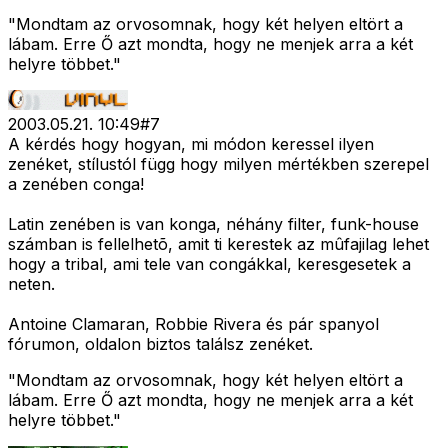
"Mondtam az orvosomnak, hogy két helyen eltört a
lábam. Erre Ő azt mondta, hogy ne menjek arra a két
helyre többet."
2003.05.21. 10:49
#
7
A kérdés hogy hogyan, mi módon keressel ilyen
zenéket, stílustól függ hogy milyen mértékben szerepel
a zenében conga!
Latin zenében is van konga, néhány filter, funk-house
számban is fellelhetõ, amit ti kerestek az mûfajilag lehet
hogy a tribal, ami tele van congákkal, keresgesetek a
neten.
Antoine Clamaran, Robbie Rivera és pár spanyol
fórumon, oldalon biztos találsz zenéket.
"Mondtam az orvosomnak, hogy két helyen eltört a
lábam. Erre Ő azt mondta, hogy ne menjek arra a két
helyre többet."