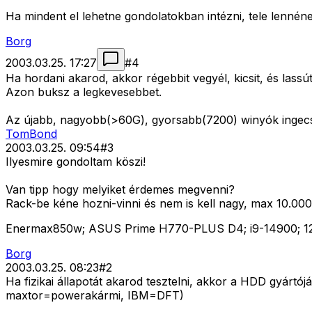
Ha mindent el lehetne gondolatokban intézni, tele lennén
Borg
2003.03.25. 17:27
#
4
Ha hordani akarod, akkor régebbit vegyél, kicsit, és lass
Azon buksz a legkevesebbet.
Az újabb, nagyobb(>60G), gyorsabb(7200) winyók ingecsa
TomBond
2003.03.25. 09:54
#
3
Ilyesmire gondoltam köszi!
Van tipp hogy melyiket érdemes megvenni?
Rack-be kéne hozni-vinni és nem is kell nagy, max 10.000
Enermax850w; ASUS Prime H770-PLUS D4; i9-14900; 1
Borg
2003.03.25. 08:23
#
2
Ha fizikai állapotát akarod tesztelni, akkor a HDD gyártó
maxtor=powerakármi, IBM=DFT)