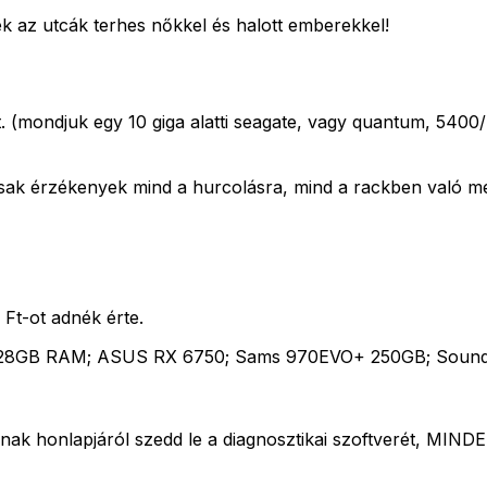
ek az utcák terhes nőkkel és halott emberekkel!
út. (mondjuk egy 10 giga alatti seagate, vagy quantum, 5400
k érzékenyek mind a hurcolásra, mind a rackben való mele
 Ft-ot adnék érte.
28GB RAM; ASUS RX 6750; Sams 970EVO+ 250GB; SoundB
jának honlapjáról szedd le a diagnosztikai szoftverét, MIN