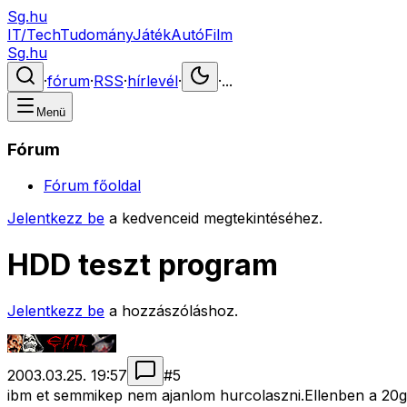
Sg.hu
IT/Tech
Tudomány
Játék
Autó
Film
Sg.hu
·
fórum
·
RSS
·
hírlevél
·
·
...
Menü
Fórum
Fórum főoldal
Jelentkezz be
a kedvenceid megtekintéséhez.
HDD teszt program
Jelentkezz be
a hozzászóláshoz.
2003.03.25. 19:57
#
5
ibm et semmikep nem ajanlom hurcolaszni.Ellenben a 20gb