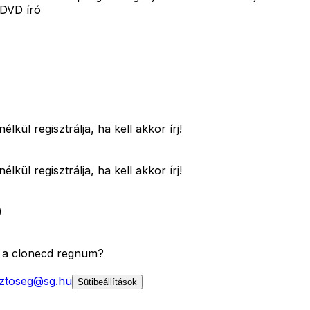
/DVD író
ül regisztrálja, ha kell akkor írj!
ül regisztrálja, ha kell akkor írj!
)
an a clonecd regnum?
ztoseg@sg.hu
Sütibeállítások