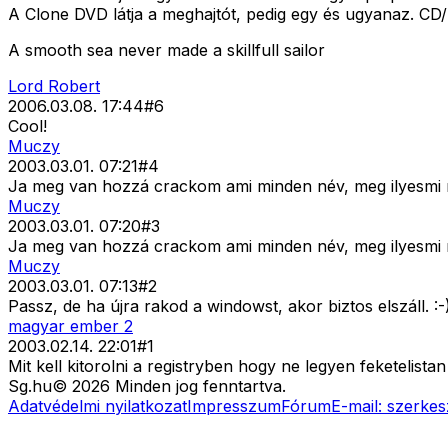
A Clone DVD látja a meghajtót, pedig egy és ugyanaz. CD
A smooth sea never made a skillfull sailor
Lord Robert
2006.03.08. 17:44
#
6
Cool!
Muczy
2003.03.01. 07:21
#
4
Ja meg van hozzá crackom ami minden név, meg ilyesmi nélk
Muczy
2003.03.01. 07:20
#
3
Ja meg van hozzá crackom ami minden név, meg ilyesmi nélk
Muczy
2003.03.01. 07:13
#
2
Passz, de ha újra rakod a windowst, akor biztos elszáll. :-
magyar ember 2
2003.02.14. 22:01
#
1
Mit kell kitorolni a registryben hogy ne legyen feketelist
Sg
.hu
©
2026
Minden jog fenntartva.
Adatvédelmi nyilatkozat
Impresszum
Fórum
E-mail:
szerkes