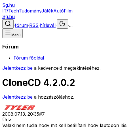
Sg.hu
IT/Tech
Tudomány
Játék
Autó
Film
Sg.hu
·
fórum
·
RSS
·
hírlevél
·
·
...
Menü
Fórum
Fórum főoldal
Jelentkezz be
a kedvenceid megtekintéséhez.
CloneCD 4.2.0.2
Jelentkezz be
a hozzászóláshoz.
2008.07.13. 20:35
#
7
Üdv
Valaki nem tudja hogy mit kell beállítani hogy laptopon lá