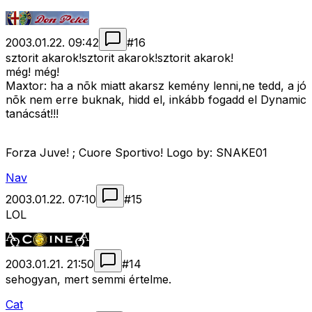
2003.01.22. 09:42
#
16
sztorit akarok!sztorit akarok!sztorit akarok!
még! még!
Maxtor: ha a nõk miatt akarsz kemény lenni,ne tedd, a jó
nõk nem erre buknak, hidd el, inkább fogadd el Dynamic
tanácsát!!!
Forza Juve! ; Cuore Sportivo! Logo by: SNAKE01
Nav
2003.01.22. 07:10
#
15
LOL
2003.01.21. 21:50
#
14
sehogyan, mert semmi értelme.
Cat