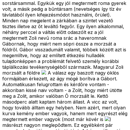
sorstársammal. Egyikük egy jól megtermett roma gyerek
volt, a másik pedig a bûntársam (nevetséges így tíz év
távlatából ilyen kifejezésmódot használni, õrület).
Minden nap megjelent a zárkában a szintet vezetõ
tisztes illetve az õt leváltó fegyõr. Egy ilyen alkalommal,
néhány perccel a váltás elõtt odaszólt ez a jól
megtermett Zoli nevû roma srác a haveromnak
Gábornak, hogy miért nem söpri össze a morzsát a
földrõl. Gábor visszadumált valamit, többek között azt is
megemlítve, hogy az említett étkezési hulladék
tulajdonképpen a problémát felvetõ személy korábbi
táplálkozási tevékenységébõl származik. Magyarul Zoli
morzsált a földre
A válasz egy baszott nagy öklös
formájában érkezett, az ágy mögé borítva a Gábort.
Automatikusan felugrottam és kérdõre vontam -
akkoriban kissé naiv voltam - a Zolit, hogy miért ütötte
meg a Zolit, amikor valóban Õ morzsált le. Kettõ
másodperc alatt kaptam három állast. A vicc az volt,
hogy tovább álltam egy helyben. Nem azért, mert olyan
kurva kemény ember vagyok, hanem mert egyrészt elég
megtermett ember vagyok (most már kövér is
)
másrészt nagyon meglepõdtem. Ez egyébként pár