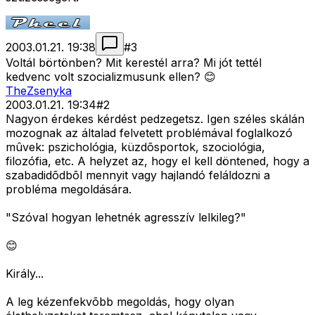
2003.01.21. 19:38
#
3
Voltál börtönben? Mit kerestél arra? Mi jót tettél
kedvenc volt szocializmusunk ellen? 😊
TheZsenyka
2003.01.21. 19:34
#
2
Nagyon érdekes kérdést pedzegetsz. Igen széles skálán
mozognak az általad felvetett problémával foglalkozó
mûvek: pszichológia, küzdõsportok, szociológia,
filozófia, etc. A helyzet az, hogy el kell döntened, hogy a
szabadidõdbõl mennyit vagy hajlandó feláldozni a
probléma megoldására.
"Szóval hogyan lehetnék agresszív lelkileg?"
😊
Király...
A leg kézenfekvõbb megoldás, hogy olyan