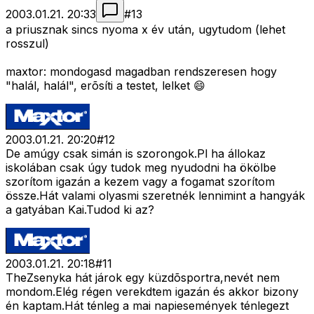
2003.01.21. 20:33
#
13
a priusznak sincs nyoma x év után, ugytudom (lehet
rosszul)
maxtor: mondogasd magadban rendszeresen hogy
"halál, halál", erõsíti a testet, lelket 😄
2003.01.21. 20:20
#
12
De amúgy csak simán is szorongok.Pl ha állokaz
iskolában csak úgy tudok meg nyudodni ha ökölbe
szorítom igazán a kezem vagy a fogamat szorítom
össze.Hát valami olyasmi szeretnék lennimint a hangyák
a gatyában Kai.Tudod ki az?
2003.01.21. 20:18
#
11
TheZsenyka hát járok egy küzdõsportra,nevét nem
mondom.Elég régen verekdtem igazán és akkor bizony
én kaptam.Hát ténleg a mai napiesemények ténlegezt