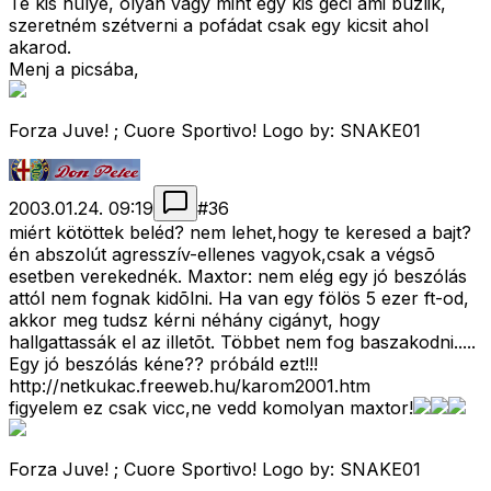
Te kis hülye, olyan vagy mint egy kis geci ami buzlik,
szeretném szétverni a pofádat csak egy kicsit ahol
akarod.
Menj a picsába,
Forza Juve! ; Cuore Sportivo! Logo by: SNAKE01
2003.01.24. 09:19
#
36
miért kötöttek beléd? nem lehet,hogy te keresed a bajt?
én abszolút agresszív-ellenes vagyok,csak a végsõ
esetben verekednék. Maxtor: nem elég egy jó beszólás
attól nem fognak kidõlni. Ha van egy fölös 5 ezer ft-od,
akkor meg tudsz kérni néhány cigányt, hogy
hallgattassák el az illetõt. Többet nem fog baszakodni.....
Egy jó beszólás kéne?? próbáld ezt!!!
http://netkukac.freeweb.hu/karom2001.htm
figyelem ez csak vicc,ne vedd komolyan maxtor!
Forza Juve! ; Cuore Sportivo! Logo by: SNAKE01