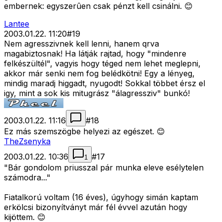
embernek: egyszerûen csak pénzt kell csinálni. 😊
Lantee
2003.01.22. 11:20
#
19
Nem agresszivnek kell lenni, hanem qrva
magabiztosnak! Ha látják rajtad, hogy "mindenre
felkészültél", vagyis hogy téged nem lehet meglepni,
akkor már senki nem fog belédkötni! Egy a lényeg,
mindig maradj higgadt, nyugodt! Sokkal többet érsz el
igy, mint a sok kis mitugrász "álagressziv" bunkó!
2003.01.22. 11:16
#
18
Ez más szemszögbe helyezi az egészet. 😊
TheZsenyka
2003.01.22. 10:36
#
17
1
"Bár gondolom priusszal pár munka eleve esélytelen
számodra..."
Fiatalkorú voltam (16 éves), úgyhogy simán kaptam
erkölcsi bizonyítványt már fél évvel azután hogy
kijöttem. 😊