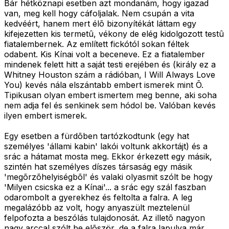
Bár hétköznapi esetben azt mondanám, hogy igazad
van, meg kell hogy cáfoljalak. Nem csupán a vita
kedvéért, hanem mert élõ bizonyítékát láttam egy
kifejezetten kis termetû, vékony de elég kidolgozott testû
fiatalembernek. Az említett fickótól sokan féltek
odabent. Kis Kínai volt a beceneve. Ez a fiatalember
mindenek felett hitt a saját testi erejében és (király ez a
Whitney Houston szám a rádióban, I Will Always Love
You) kevés nála elszántabb embert ismerek mint Õ.
Tipikusan olyan embert ismertem meg benne, aki soha
nem adja fel és senkinek sem hódol be. Valóban kevés
ilyen embert ismerek.
Egy esetben a fürdõben tartózkodtunk (egy hat
személyes 'állami kabin' lakói voltunk akkortájt) és a
srác a hátamat mosta meg. Ekkor érkezett egy másik,
szintén hat személyes díszes társaság egy másik
'megõrzõhelyiségbõl' és valaki olyasmit szólt be hogy
'Milyen csicska ez a Kínai'... a srác egy szál faszban
odarombolt a gyerekhez és feltolta a falra. A leg
megalázóbb az volt, hogy anyaszült meztelenül
felpofozta a beszólás tulajdonosát. Az illetõ nagyon
nagy arccal szólt be elõször, de a falra lapulva már