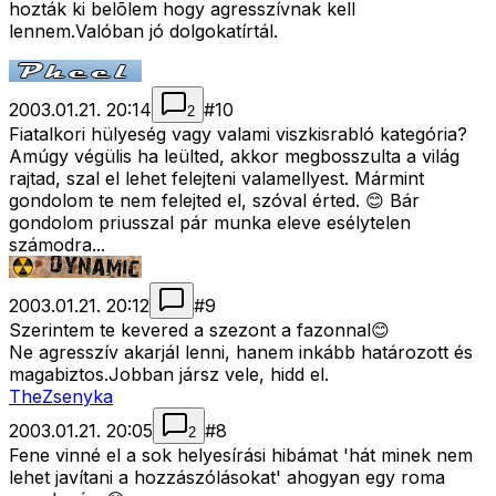
hozták ki belõlem hogy agresszívnak kell
lennem.Valóban jó dolgokatírtál.
2003.01.21. 20:14
#
10
2
Fiatalkori hülyeség vagy valami viszkisrabló kategória?
Amúgy végülis ha leülted, akkor megbosszulta a világ
rajtad, szal el lehet felejteni valamellyest. Mármint
gondolom te nem felejted el, szóval érted. 😊 Bár
gondolom priusszal pár munka eleve esélytelen
számodra...
2003.01.21. 20:12
#
9
Szerintem te kevered a szezont a fazonnal😊
Ne agresszív akarjál lenni, hanem inkább határozott és
magabiztos.Jobban jársz vele, hidd el.
TheZsenyka
2003.01.21. 20:05
#
8
2
Fene vinné el a sok helyesírási hibámat 'hát minek nem
lehet javítani a hozzászólásokat' ahogyan egy roma