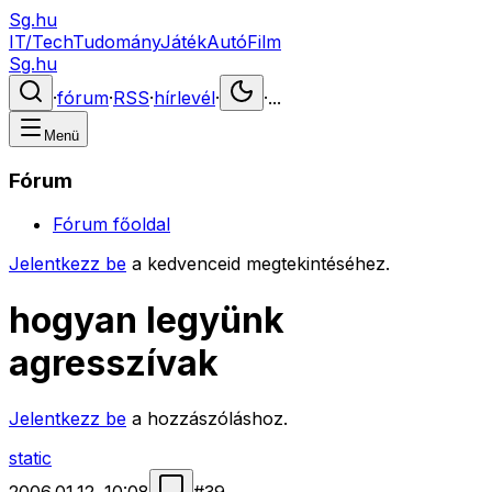
Sg.hu
IT/Tech
Tudomány
Játék
Autó
Film
Sg.hu
·
fórum
·
RSS
·
hírlevél
·
·
...
Menü
Fórum
Fórum főoldal
Jelentkezz be
a kedvenceid megtekintéséhez.
hogyan legyünk
agresszívak
Jelentkezz be
a hozzászóláshoz.
static