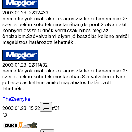
2003.01.23. 22:12
#
33
nem a lányok miatt akarok agreszív lenni hanem már 2-
szer is belém kötöttek mostanában,de pont 2 olyan akit
könnyen össze tudnék verni.csak nincs meg az
önbizalom.Szóvalvalami olyan jó beszólás kellene amitõl
magabiztos határozott lehetnék .
2003.01.23. 22:11
#
32
nem a lányok miatt akarok agreszív lenni hanem már 2-
szer is belém kötöttek mostanában.Szóvalvalami olyan
jó beszólás kellene amitõl magabiztos határozott
lehetnék .
TheZsenyka
2003.01.23. 15:22
#
31
😊