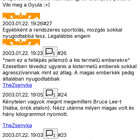
Viki meg a Gyula :>)
2003.01.22. 19:26
#
27
Egyébként a rendszeres sportolás, mozgás sokkal
nyugodtabbá tesz. Legalábbis engem
2003.01.22. 19:23
#
26
1
"nem ez a fellépés jellemzõ a kis termetû emberekre"
Ezesetben tévedsz ugyanis a kistermetû emberek sokkal
agresszívannak mint az átlag. A magas emberkék pedig
általában nyugodtabbak
TheZsenyka
2003.01.22. 19:05
#
24
1
Kénytelen vagyok megint megemlíteni Bruce Lee-t
(hiába, örök etalon). Nézz utánna milyen magas volt és
hány kilogrammot nyomott.
TheZsenyka
2003.01.22. 19:03
#
23
1