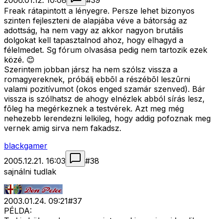
2006.01.12. 10:08
#
39
Freak rátapintott a lényegre. Persze lehet bizonyos
szinten fejleszteni de alapjába véve a bátorság az
adottság, ha nem vagy az akkor nagyon brutális
dolgokat kell tapasztalnod ahoz, hogy elhagyd a
félelmedet. Sg fórum olvasása pedig nem tartozik ezek
közé. 😊
Szerintem jobban jársz ha nem szólsz vissza a
romagyereknek, próbálj ebbõl a részébõl leszûrni
valami pozitívumot (okos enged szamár szenved). Bár
vissza is szólhatsz de ahogy elnézlek abból sírás lesz,
fõleg ha megérkeznek a testvérek. Azt meg még
nehezebb lerendezni lelkileg, hogy addig pofoznak meg
vernek amig sirva nem fakadsz.
blackgamer
2005.12.21. 16:03
#
38
sajnálni tudlak
2003.01.24. 09:21
#
37
PÉLDA: