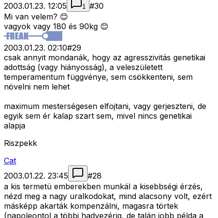
2003.01.23. 12:05
#
30
1
Mi van velem? 😊
vagyok vagy 180 és 90kg 😊
2003.01.23. 02:10
#
29
csak annyit mondanák, hogy az agresszivitás genetikai
adottság (vagy hiányosság), a veleszületett
temperamentum függvénye, sem csökkenteni, sem
növelni nem lehet
maximum mesterségesen elfojtani, vagy gerjeszteni, de
egyik sem ér kalap szart sem, mivel nincs genetikai
alapja
Riszpekk
Cat
2003.01.22. 23:45
#
28
a kis termetü emberekben munkál a kisebbségi érzés,
nézd meg a nagy uralkodokat, mind alacsony volt, ezért
másképp akarták kompenzálni, magasra törtek
(napoleontol a többi hadvezérig, de talán jobb példa a