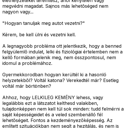
élethelyzeteket teremtesz, ahol kénytelen vagy
megvédni magadat. Sajnos más lehetõséged nem
nagyon vagy...
"Hogyan tanuljak meg autot vezetni?"
Kérem, be kell ülni és vezetni kell.
A legnagyobb probléma ott jelentkezik, hogy a benned
felgyülemlõ indulat, lelki és fiziológiai értelemben nem a
kellõ formában jelenik meg, nem összpontosul, nem
idomul a problémához.
Gyermekkorodban hogyan kerültél ki a hasonló
helyzetekbõl? Voltál katona? Verekedtél már? Esetleg
voltál már börtönben?
Ahhoz, hogy LELKILEG KEMÉNY lehess, vagy
legalábbis ezt a látszatot kelthesd valakiben,
tulajdonképpen nem kell túl sok minden: tudd felmérni a
saját képességeidet és a veled szembenálló fél
lehetõségeit. Fontos a kezdeményezõképesség. Az
említett szituációkban nem segít a hezitálás, és nem is