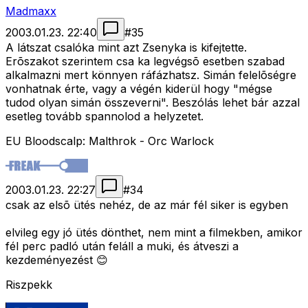
Madmaxx
2003.01.23. 22:40
#
35
A látszat csalóka mint azt Zsenyka is kifejtette.
Erõszakot szerintem csa ka legvégsõ esetben szabad
alkalmazni mert könnyen ráfázhatsz. Simán felelõségre
vonhatnak érte, vagy a végén kiderül hogy "mégse
tudod olyan simán összeverni". Beszólás lehet bár azzal
esetleg tovább spannolod a helyzetet.
EU Bloodscalp: Malthrok - Orc Warlock
2003.01.23. 22:27
#
34
csak az elsõ ütés nehéz, de az már fél siker is egyben
elvileg egy jó ütés dönthet, nem mint a filmekben, amikor
fél perc padló után feláll a muki, és átveszi a
kezdeményezést 😊
Riszpekk