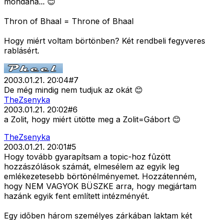
mondaná... 😊
Thron of Bhaal = Throne of Bhaal
Hogy miért voltam börtönben? Két rendbeli fegyveres
rablásért.
2003.01.21. 20:04
#
7
De még mindig nem tudjuk az okát 😊
TheZsenyka
2003.01.21. 20:02
#
6
a Zolit, hogy miért ütötte meg a Zolit=Gábort 😊
TheZsenyka
2003.01.21. 20:01
#
5
Hogy tovább gyarapítsam a topic-hoz fûzött
hozzászólások számát, elmesélem az egyik leg
emlékezetesebb börtönélményemet. Hozzátenném,
hogy NEM VAGYOK BÜSZKE arra, hogy megjártam
hazánk egyik fent említett intézményét.
Egy idõben három személyes zárkában laktam két