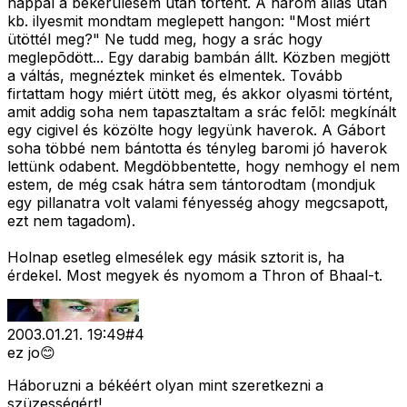
nappal a bekerülésem után történt. A három állas után
kb. ilyesmit mondtam meglepett hangon: "Most miért
ütöttél meg?" Ne tudd meg, hogy a srác hogy
meglepõdött... Egy darabig bambán állt. Közben megjött
a váltás, megnéztek minket és elmentek. Tovább
firtattam hogy miért ütött meg, és akkor olyasmi történt,
amit addig soha nem tapasztaltam a srác felõl: megkínált
egy cigivel és közölte hogy legyünk haverok. A Gábort
soha többé nem bántotta és tényleg baromi jó haverok
lettünk odabent. Megdöbbentette, hogy nemhogy el nem
estem, de még csak hátra sem tántorodtam (mondjuk
egy pillanatra volt valami fényesség ahogy megcsapott,
ezt nem tagadom).
Holnap esetleg elmesélek egy másik sztorit is, ha
érdekel. Most megyek és nyomom a Thron of Bhaal-t.
2003.01.21. 19:49
#
4
ez jo😊
Háboruzni a békéért olyan mint szeretkezni a
szüzességért!