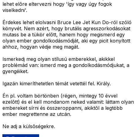
lehet elõre eltervezni hogy 'így vagy úgy fogok
viselkedni'.
Érdekes lehet elolvasni Bruce Lee Jet Kun Do-ról szóló
könyvét. Nem azért, hogy brutális agresszorkodásokat
mutass be a tükör elõtt, hanem hogy megismerd egy
olyan ember gondolkodásmódját, aki egy picit konyított
ahhoz, hogyan védje meg magát.
Ismerkedj meg olyan stílusú emberekkel, akikkel
problémád van: ismerd meg a gondolkodásmódjukat, a
gyengéiket.
Igazán kimeríthetetlen témát vetettél fel. Király.
Én pl. voltam börtönben (régen, mintegy 10 évvel
ezelõtt) és el kell mondanom neked valamit: láttam olyan
embereket sírni és összeroppanni, akiktõl a legtöbb
ember megrettenne az utcán.
Ne adj a külsõségekre.