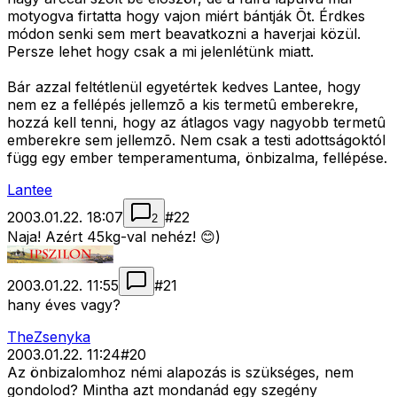
motyogva firtatta hogy vajon miért bántják Õt. Érdkes
módon senki sem mert beavatkozni a haverjai közül.
Persze lehet hogy csak a mi jelenlétünk miatt.
Bár azzal feltétlenül egyetértek kedves Lantee, hogy
nem ez a fellépés jellemzõ a kis termetû emberekre,
hozzá kell tenni, hogy az átlagos vagy nagyobb termetû
emberekre sem jellemzõ. Nem csak a testi adottságoktól
függ egy ember temperamentuma, önbizalma, fellépése.
Lantee
2003.01.22. 18:07
#
22
2
Naja! Azért 45kg-val nehéz! 😊)
2003.01.22. 11:55
#
21
hany éves vagy?
TheZsenyka
2003.01.22. 11:24
#
20
Az önbizalomhoz némi alapozás is szükséges, nem
gondolod? Mintha azt mondanád egy szegény