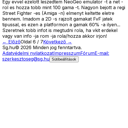
Egy evvel ezelott leszedtem NeoGeo emulator -t a net -
rol es hozza tobb mint 100 gama -t. Nagyon bejott a regi
Street Fighter -es (Amiga -n) elmenyt keltette eletre
bennem. Imadom a 2D -s rajzolt gamakat FvF jatek
tipussal, es ezen a platformon a gamak 60% -a ilyen...
Szeretnek tobb infot is megtudni rola, ha vkit erdekel
vagy van info -ja rom -ja rola/hozza akkor irjon!
← Előző
Oldal
6
/
7
Következő →
Sg
.hu
©
2026
Minden jog fenntartva.
Adatvédelmi nyilatkozat
Impresszum
Fórum
E-mail:
szerkesztoseg@sg.hu
Sütibeállítások