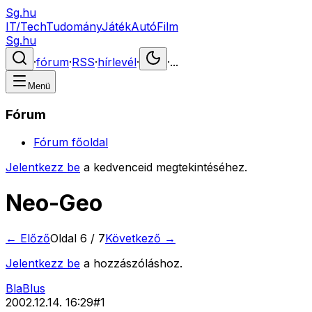
Sg.hu
IT/Tech
Tudomány
Játék
Autó
Film
Sg.hu
·
fórum
·
RSS
·
hírlevél
·
·
...
Menü
Fórum
Fórum főoldal
Jelentkezz be
a kedvenceid megtekintéséhez.
Neo-Geo
← Előző
Oldal
6
/
7
Következő →
Jelentkezz be
a hozzászóláshoz.
BlaBlus
2002.12.14. 16:29
#
1