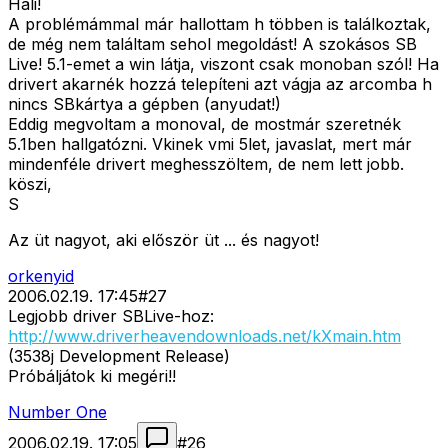
Hali!
A problémámmal már hallottam h többen is találkoztak,
de még nem találtam sehol megoldást! A szokásos SB
Live! 5.1-emet a win látja, viszont csak monoban szól! Ha
drivert akarnék hozzá telepíteni azt vágja az arcomba h
nincs SBkártya a gépben (anyudat!)
Eddig megvoltam a monoval, de mostmár szeretnék
5.1ben hallgatózni. Vkinek vmi 5let, javaslat, mert már
mindenféle drivert meghesszöltem, de nem lett jobb.
köszi,
S
Az üt nagyot, aki először üt ... és nagyot!
orkenyid
2006.02.19. 17:45
#
27
Legjobb driver SBLive-hoz:
http://www.driverheavendownloads.net/kXmain.htm
(3538j Development Release)
Próbáljátok ki megéri!!
Number One
2006.02.19. 17:05
#
26