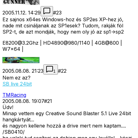
2005.11.12. 14:29
#
23
Ez sajnos x64es Windows-hoz és SP2es XP-hez jó,
nade mit csináljanak az SP1esek? Tudom, rakják föl
SP2-t, de azt mondják, hogy nem oly jó az sp1->sp2
E8200@3.2Ghz
| HD4890@980/1140 | 4GB@800 |
W7x64 |
2005.08.08. 21:23
#
22
1
Nem ez az?
SB live 24bit
TMRacing
2005.08.08. 19:07
#
21
Üdv!
Minap vettem egy Creative Sound Blaster 5.1 Live 24bit
hangkártyát...
és nagyon kellene hozzá a drive mert nem kaptam....
/SB0410/