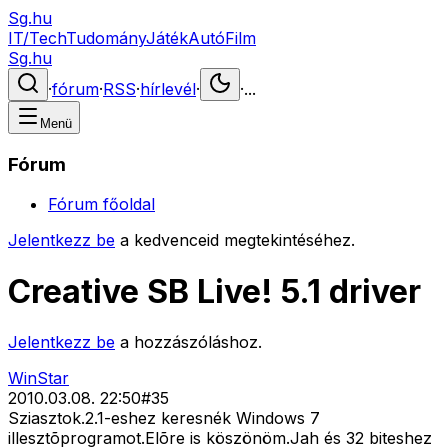
Sg.hu
IT/Tech
Tudomány
Játék
Autó
Film
Sg.hu
·
fórum
·
RSS
·
hírlevél
·
·
...
Menü
Fórum
Fórum főoldal
Jelentkezz be
a kedvenceid megtekintéséhez.
Creative SB Live! 5.1 driver
Jelentkezz be
a hozzászóláshoz.
WinStar
2010.03.08. 22:50
#
35
Sziasztok.2.1-eshez keresnék Windows 7
illesztõprogramot.Elõre is köszönöm.Jah és 32 biteshez