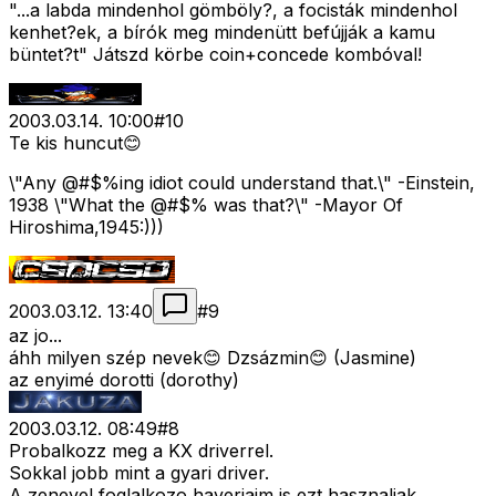
"...a labda mindenhol gömböly?, a focisták mindenhol
kenhet?ek, a bírók meg mindenütt befújják a kamu
büntet?t" Játszd körbe coin+concede kombóval!
2003.03.14. 10:00
#
10
Te kis huncut😊
\"Any @#$%ing idiot could understand that.\" -Einstein,
1938 \"What the @#$% was that?\" -Mayor Of
Hiroshima,1945:)))
2003.03.12. 13:40
#
9
az jo...
áhh milyen szép nevek😊 Dzsázmin😊 (Jasmine)
az enyimé dorotti (dorothy)
2003.03.12. 08:49
#
8
Probalkozz meg a KX driverrel.
Sokkal jobb mint a gyari driver.
A zenevel foglalkozo haverjaim is ezt hasznaljak.