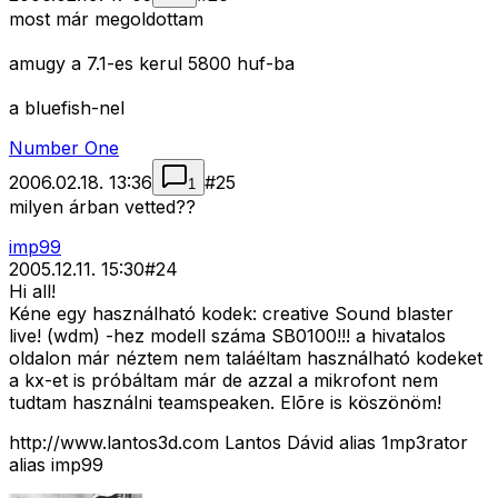
most már megoldottam
amugy a 7.1-es kerul 5800 huf-ba
a bluefish-nel
Number One
2006.02.18. 13:36
#
25
1
milyen árban vetted??
imp99
2005.12.11. 15:30
#
24
Hi all!
Kéne egy használható kodek: creative Sound blaster
live! (wdm) -hez modell száma SB0100!!! a hivatalos
oldalon már néztem nem taláéltam használható kodeket
a kx-et is próbáltam már de azzal a mikrofont nem
tudtam használni teamspeaken. Elõre is köszönöm!
http://www.lantos3d.com Lantos Dávid alias 1mp3rator
alias imp99