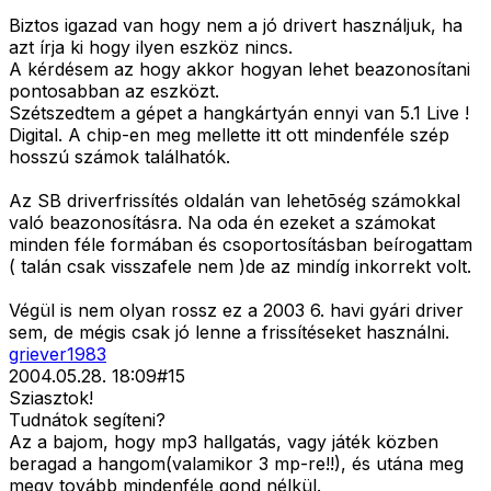
Biztos igazad van hogy nem a jó drivert használjuk, ha
azt írja ki hogy ilyen eszköz nincs.
A kérdésem az hogy akkor hogyan lehet beazonosítani
pontosabban az eszközt.
Szétszedtem a gépet a hangkártyán ennyi van 5.1 Live !
Digital. A chip-en meg mellette itt ott mindenféle szép
hosszú számok találhatók.
Az SB driverfrissítés oldalán van lehetõség számokkal
való beazonosításra. Na oda én ezeket a számokat
minden féle formában és csoportosításban beírogattam
( talán csak visszafele nem )de az mindíg inkorrekt volt.
Végül is nem olyan rossz ez a 2003 6. havi gyári driver
sem, de mégis csak jó lenne a frissítéseket használni.
griever1983
2004.05.28. 18:09
#
15
Sziasztok!
Tudnátok segíteni?
Az a bajom, hogy mp3 hallgatás, vagy játék közben
beragad a hangom(valamikor 3 mp-re!!), és utána meg
megy tovább mindenféle gond nélkül.