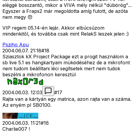
eléggé bosszantó, mikor a VIVA mély nélkül "dübörög"...
Egyszer a Fraps2 már megoldotta amíg futott, de azóta
nem megy 😞
VIP regem 05.14-én lejár. Akkor elbúcsúzom
mindenkitől, és továbba csak mint RelakS leszek jelen :)
Psziho Apu
2004.06.07. 21:18
#
18
Sziasztok kX Project Package ezt a progit használom a
sb live 5.1 es hangkartyam müködéséhez de a mikrofont
nem tudom beállítani léci segítsetek mert nem tudok
beszélni a mikrofonon keresztül
2004.06.03. 12:03
#
17
Rajta van a kártyán egy matrica, azon rajta van a száma.
Az enyém pl SB0100.
2004.06.03. 11:21
#
16
Charlie007 !