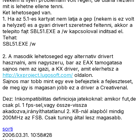
Nekem is ilyen problemam volt regen, de utana neztem
mit is lehetne ellene tenni.
Ket lehetoseged van.
1. Ha az 5.1-es kartyat nem latja a gep (nekem is ez volt
a helyzet) es a gyari drivert szeretned feltenni, akkor a
telepito fajt SBL51.EXE a /w kapcsoloval inditsad el.
Tehat:
SBL51.EXE /w
2. A masodik lehetoseged egy alternativ drivert
hasznalni, ami nagyszeru, bar az EAX tamogatasa
sajnos nem az igazi, a KX driver, amit elerhetsz a
http://kxproject.lugosoft.com/
oldalon.
Sajnos mar tobb mint egy eve befejeztek a fejleszteset,
de meg igy is magasan jobb ez a driver a Creativenal.
Dez: Inkompatibilitas definicioja jatekoknal: amikor fut,de
csak pl. 1 fps-sel,vagy össze-vissza
akadozva,irányíthatatlanul 2. K8-nál alapból mindig
200MHz az FSB. Csak tuning által lesz magasabb.
sorti
2006.03.31. 10:58
#
28