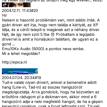
ha valaki tud segíteni az dobjon meg egy levéllel... köszi
2004.12.11. 11:43
#
20
Hi!
Nekem is hasonló problémám van, mint alább írták. A
gyári driver azt írja, hogy nem találja a kártyát, az XP
látja, és a cdrõl telepít is magának azt a néhány driver
fájlt, de így nem szól 5.1be 😞 Próbáltam a legújabb
driverrel is amit a honaljukon találtam, de ugyan ez a
gond ...
Emu10Kx Audio (9000) a pontos neve winbe.
Mi a lehet megoldás?
http://epica.nl
2004.07.04. 20:34
#
19
Tud-e valaki olyan drivert, amivel a bemenetre adott
hang (Line-in, Tad-in) az összes hangszórót
megdolgoztatja. Arra gondolok, hogy ha közvetlen az
erõsítõre rádugom pl a diskman-em, akkor mind a 6
hangszóró adja a neki megfelelõ hangot, de ha a gépen
keresztül csinálom, csak a front left/right szól. TV-nél