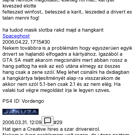
kiveszed elotte
felteszed winfost.. beteszed a karit.. leszeded a drivert es
talan menni fog!
ha tudod masik slotba rakd majd a hangkarit
Spaceghost
2006.04.22. 17:15
#
30
Nekem továbbra is a problémám hogy egyszerüen egyik
drivert se hajlandó elfogadni a kártyához. Igazából a
GTA SA miatt akarom megcsinálni mert abban rossz a
hang pattog ha esik az esõ utána elmegy az összes
hang csak a zene szól. Meg lehet csinálni ha dxdiagban
a hangkártya teljesítményét alap-ra visszarakom de
akkor nem szól 5.1-ben csak 2.1 és az nem elég. Ha
valaki tud végre megoldást írja le legyen szives.
PS4 ID: Vordengo
2006.03.31. 12:09
#
29
Hat igen a Creative hires a szar drivereirol.