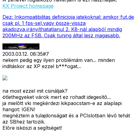
KX Project homepage
Dez: Inkompatibilitas definicioja jatekoknal: amikor fut,de
csak pl. 1 fps-sel,vagy össze-vissza
akadozva,irányíthatatlanul 2. K8-nál alapból mindig
200MHz az FSB. Csak tuning által lesz magasabb.
2003.03.12. 08:35
#
7
nekem pedig egy ilyen problémám van... minden
inditáskor az XP ezzel b***ogat...
na most ezzel mit csináljak?
ötlethegyeket várok mert ez rohadt idegesítõ...
ja mielõtt vki megkérdezi kikpaocstam-e az alaplapi
hangot: IGEN!
megnéztem a tulajdonságait és a PCIslotban lévõ tehát
az SBhez tartozik.
Elõre isköszi a segítséget!