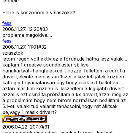
lennék!
Elõre is köszönöm a válaszokat!
fess
2008.11.27. 12:20
#
33
probléma megoldva....
fess
2008.11.27. 11:01
#
32
sziasztok
látom régen volt aktív ez a fórum,de hátha lesz valaki...
kaptam 1 creative soundblaster sb live
hangkártyát+hangfalat+cd-t hozzá. feltettem a cdrõl a
drivert,eleinte ment is,ám 1szer elkezdett játék közben
kattogni folyamataosan úgy,hogy csak azt hallottam.
aztán már film közben is. leszedtem a legújabb drivert
azzal is ezt csinálta.próbáltam a kx drivert,azzal meg az
a problémám,hogy nem bírom normálisan beállítani az
5.1-et. valaki tud valamit tanácsolni,hogy mit állítsak
be,vagy 1 másik drivert?
2006.04.22. 20:17
#
31
sajna nemtok megoldast.. esetleg format.. kartyat