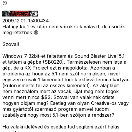
😊
2009.12.01. 15:00
#
34
Hát így kb 1 év után nem várok sok választ, de csodák
még léteznek 😄
Szóval!
Windows 7 32bit-et feltettem és Sound Blaster Live! 5.1-
et tettem a gépbe (SB0220). Természetesen nem látja a
gép, de a KX Project ezt is megoldotta. Azonban a
probléma az hogy az 5.1 nem szól normálisan, mivel
egyszerre csak 1 kimenetet tudok aktívvá tenni a kártyán
(külön ismerte fel az összes kimenetet). Az alaplapit
nem használom mert az vacak, újat meg nem fogok
venni mert nincs $$$. Szóval van valakinek ötlete
hogyan oldjam meg? Esetleg van olyan Creative-os vagy
más gyártótól származó program amivel tudom
szabályzni hogy most 5.1-ben szóljon a rendszer?
Ha valaki idetéved és esetleg tud segíteni azért hálás