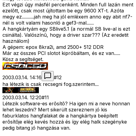
Ezt végzi úgy másfél percenként. Minden full lazán ment
ezelõtt, csak most újítottam be egy 9600 XT-t. Azóta
megy ez..........jah meg ha jól emléxem anno egy abit nf7-
nél is volt valami hasonló a gef3-mal......
A hangkártyám egy SBlive5.1 (a normál SB live-al is ezt
csinálta). Valószínû, hogy a driver szar??? (Az eredetit
használom)
A gépem: epox 8kra2i, amd 2500+ 512 DDR
Már az összes PCI slotot kipróbáltam, és ez van.....
Kösz a segítséget.
2003.03.14. 14:16
#
12
ha létezik is csak recsegni fog.szerintem...
2003.03.14. 12:20
#
11
Létezik software-es erõsítõ? Ha igen mi a neve honnan
lehet leszedni? Mert sikerült szereznem jó kis
faburklatos hangfalakat de a hangkártya beépített
erõsítõje elég kevés hozzá és így elég halk szegényke
pedig bitang jó hangzása van.