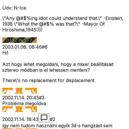
Üdv: N-Ice
\"Any @#$%ing idiot could understand that.\" -Einstein,
1938 \"What the @#$% was that?\" -Mayor Of
Hiroshima,1945:)))
2003.01.08. 08:46
#
6
Hi!
Azt hogy lehet megoldani, hogy a mixer beállításait
sztereo módban is el lehessen menteni?
There\'s no replacement for displacement
2002.11.14. 20:45
#
3
Probléma megoldva
2002.11.14. 18:43
#
2
így nem tudom használni egyik 3d-s hangzást sem