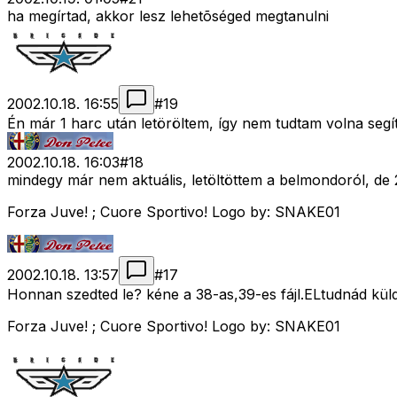
ha megírtad, akkor lesz lehetõséged megtanulni
2002.10.18. 16:55
#
19
Én már 1 harc után letöröltem, így nem tudtam volna segíten
2002.10.18. 16:03
#
18
mindegy már nem aktuális, letöltöttem a belmondoról, de 2
Forza Juve! ; Cuore Sportivo! Logo by: SNAKE01
2002.10.18. 13:57
#
17
Honnan szedted le? kéne a 38-as,39-es fájl.ELtudnád kül
Forza Juve! ; Cuore Sportivo! Logo by: SNAKE01