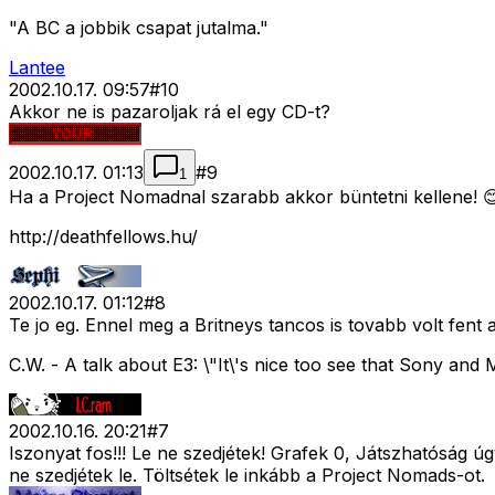
"A BC a jobbik csapat jutalma."
Lantee
2002.10.17. 09:57
#
10
Akkor ne is pazaroljak rá el egy CD-t?
2002.10.17. 01:13
#
9
1
Ha a Project Nomadnal szarabb akkor büntetni kellene! 
http://deathfellows.hu/
2002.10.17. 01:12
#
8
Te jo eg. Ennel meg a Britneys tancos is tovabb volt fent
C.W. - A talk about E3: \"It\'s nice too see that Sony and M
2002.10.16. 20:21
#
7
Iszonyat fos!!! Le ne szedjétek! Grafek 0, Játszhatóság ú
ne szedjétek le. Töltsétek le inkább a Project Nomads-ot.