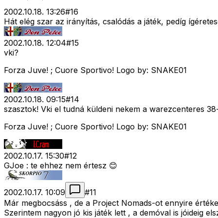
2002.10.18. 13:26
#
16
Hát elég szar az irányítás, csalódás a játék, pedíg ígéretes
2002.10.18. 12:04
#
15
vki?
Forza Juve! ; Cuore Sportivo! Logo by: SNAKE01
2002.10.18. 09:15
#
14
szasztok! Vki el tudná küldeni nekem a warezcenteres 38-a
Forza Juve! ; Cuore Sportivo! Logo by: SNAKE01
2002.10.17. 15:30
#
12
GJoe : te ehhez nem értesz 😊
2002.10.17. 10:09
#
11
Már megbocsáss , de a Project Nomads-ot ennyire értéke
Szerintem nagyon jó kis játék lett , a demóval is jóideig e