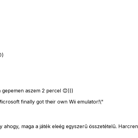
)
 a gepemen aszem 2 percel 😊)))
icrosoft finally got their own Wii emulator!\"
gy ahogy, maga a játék eleég egyszerû összetételû. Harcrend