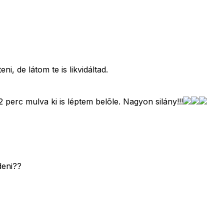
i, de látom te is likvidáltad.
 perc mulva ki is léptem belõle. Nagyon silány!!!
deni??