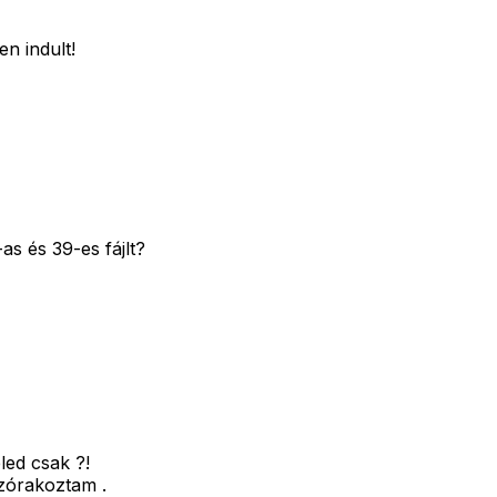
en indult!
s és 39-es fájlt?
led csak ?!
lszórakoztam .