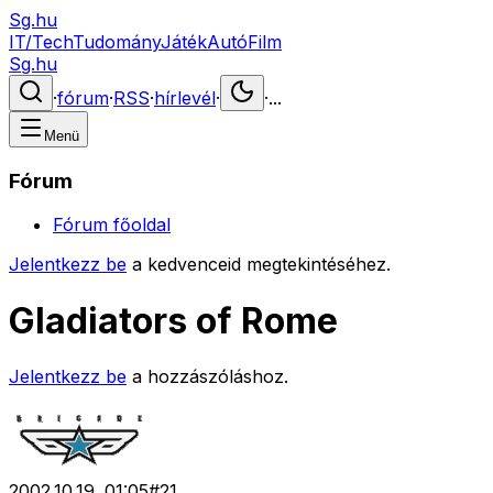
Sg.hu
IT/Tech
Tudomány
Játék
Autó
Film
Sg.hu
·
fórum
·
RSS
·
hírlevél
·
·
...
Menü
Fórum
Fórum főoldal
Jelentkezz be
a kedvenceid megtekintéséhez.
Gladiators of Rome
Jelentkezz be
a hozzászóláshoz.
2002.10.19. 01:05
#
21