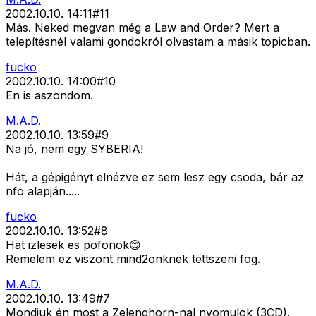
2002.10.10. 14:11
#
11
Más. Neked megvan még a Law and Order? Mert a
telepítésnél valami gondokról olvastam a másik topicban.
fucko
2002.10.10. 14:00
#
10
En is aszondom.
M.A.D.
2002.10.10. 13:59
#
9
Na jó, nem egy SYBERIA!
Hát, a gépigényt elnézve ez sem lesz egy csoda, bár az
nfo alapján.....
fucko
2002.10.10. 13:52
#
8
Hat izlesek es pofonok😊
Remelem ez viszont mind2onknek tettszeni fog.
M.A.D.
2002.10.10. 13:49
#
7
Mondjuk én most a Zelenghorn-nal nyomulok (3CD).