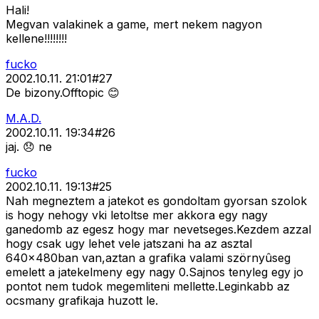
Hali!
Megvan valakinek a game, mert nekem nagyon
kellene!!!!!!!!
fucko
2002.10.11. 21:01
#
27
De bizony.Offtopic 😊
M.A.D.
2002.10.11. 19:34
#
26
jaj. 😞 ne
fucko
2002.10.11. 19:13
#
25
Nah megneztem a jatekot es gondoltam gyorsan szolok
is hogy nehogy vki letoltse mer akkora egy nagy
ganedomb az egesz hogy mar nevetseges.Kezdem azzal
hogy csak ugy lehet vele jatszani ha az asztal
640x480ban van,aztan a grafika valami szörnyûseg
emelett a jatekelmeny egy nagy 0.Sajnos tenyleg egy jo
pontot nem tudok megemliteni mellette.Leginkabb az
ocsmany grafikaja huzott le.