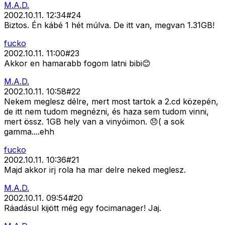
M.A.D.
2002.10.11. 12:34
#
24
Biztos. Én kábé 1 hét múlva. De itt van, megvan 1.31GB!
fucko
2002.10.11. 11:00
#
23
Akkor en hamarabb fogom latni bibi😊
M.A.D.
2002.10.11. 10:58
#
22
Nekem meglesz délre, mert most tartok a 2.cd közepén,
de itt nem tudom megnézni, és haza sem tudom vinni,
mert össz. 1GB hely van a vinyóimon. 😞( a sok
gamma....ehh
fucko
2002.10.11. 10:36
#
21
Majd akkor irj rola ha mar delre neked meglesz.
M.A.D.
2002.10.11. 09:54
#
20
Ráadásul kijött még egy focimanager! Jaj.