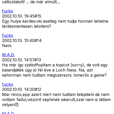
változtatott! ... de már elmúlt...
fucko
2002.10.10. 19:45
#
15
Egy hulye kerdes:vki esetleg nem tudja honnan lehetne
teritesmentesen letolteni?
fucko
2002.10.10. 15:40
#
14
Nem.
M.A.D.
2002.10.10. 14:57
#
13
Ha már így szétoffopltam a topicot (sorry), de volt egy
kalandjáték úgy jó fél éve a Loch Ness. Na, azt
sehonnan nem tudtam megszerezni. Ismerõs a game?
fucko
2002.10.10. 14:20
#
12
Mar nincs,epp azert mert nem tudtam telepiteni de nem
voltam 1edul,viszont sephinek sikerult,szal nem is lattam
milyen😞
M.A.D.