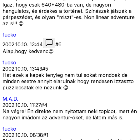
Igaz, hogy csak 640*480-ba van, de nagyon
hangulatos, és érdekes a történet. Színészek játszák a
párpeszédet, és olyan "miszt"-es. Non linear adventure
az is!!! 😊
fucko
2002.10.10. 13:44
#
6
Alap,hogy kedvenc😊
fucko
2002.10.10. 13:43
#
5
Hat ezek a kepek tenyleg nem tul sokat mondoak de
minden esetre annyit elarulnak hogy rendesen izzaszto
puzzlecsatak ele nezunk 😊
M.A.D.
2002.10.10. 11:27
#
4
Na végre! Én direkte nem nyitottam neki topicot, mert én
nagyon imádom az adventur-öket, de látom más is.
fucko
2002.10.10. 08:38
#
1