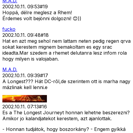
M.A.D.
2002.10.11. 09:53
#
19
Hoppá, délre meglesz a Rhem!
Érdemes volt bejönni dolgozni! 😊))
fucko
2002.10.11. 09:48
#
18
Hat en azt meg sehol nem lattam neten pedig regen qrva
sokat kerestem mignem bemakoltam es egy srac
ideadta.Mar szedem a rhemet delutanra lesz infom rola
hogy milyen is valojaban.
M.A.D.
2002.10.11. 09:39
#
17
A Longest??? Hát DC-rõl,de szerintem ott is marha nagy
mázlinak kell lenni.e
2002.10.11. 07:13
#
16
Es a The Longest Journeyt honnan lehetne beszerezni?
Amikor jo kalandjatekot kerestem, azt ajanlottak.
- Honnan tudjátok, hogy boszorkány? - Engem gyíkká