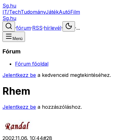
Sg.hu
IT/Tech
Tudomány
Játék
Autó
Film
Sg.hu
·
fórum
·
RSS
·
hírlevél
·
·
...
Menü
Fórum
Fórum főoldal
Jelentkezz be
a kedvenceid megtekintéséhez.
Rhem
Jelentkezz be
a hozzászóláshoz.
2002.11.06. 10:44
#
28