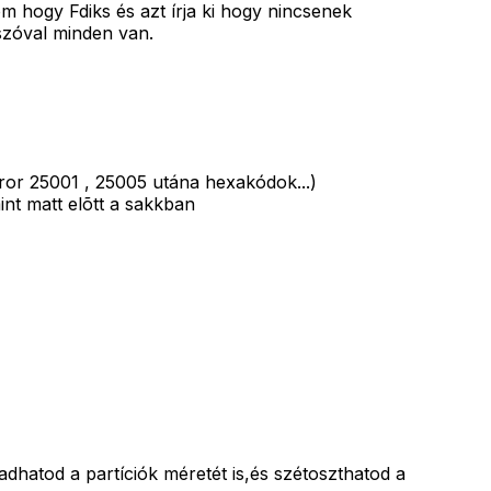
m hogy Fdiks és azt írja ki hogy nincsenek
szóval minden van.
rror 25001 , 25005 utána hexakódok...)
nt matt elõtt a sakkban
hatod a partíciók méretét is,és szétoszthatod a