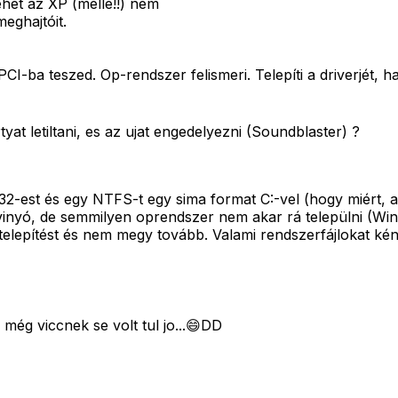
ehet az XP (mellé!!) nem
eghajtóit.
 PCI-ba teszed. Op-rendszer felismeri. Telepíti a driverjét,
at letiltani, es az ujat engedelyezni (Soundblaster) ?
2-est és egy NTFS-t egy sima format C:-vel (hogy miért, a
 vinyó, de semmilyen oprendszer nem akar rá települni (Wi
 telepítést és nem megy tovább. Valami rendszerfájlokat kén
l még viccnek se volt tul jo...😄DD