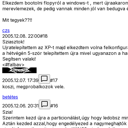
Elkezdem bootolni flopyról a windows-t , mert újraakarom
merevlemezek, de pedig vannak minden jól van bedugva és 
Mit tegyek??!!
czs
2005.12.08. 22:00
#
18
Sziasztok!
Ujratelepítettem az XP-t majd elkezdtem volna felkonfigur
a hétvégén 5-ször telepítettem újra mivel ugyanazon a 
Segítsen valaki!
<#falbav>
2005.12.07. 17:39
#
17
koszi, megprobalkozok vele.
betétes
2005.12.06. 20:31
#
16
Szia!
Szerintem kezd újra a particionálást,úgy hogy ledobsz min
Aztán kezded azzal,hogy engedélyezed a nagymeghajtók ke