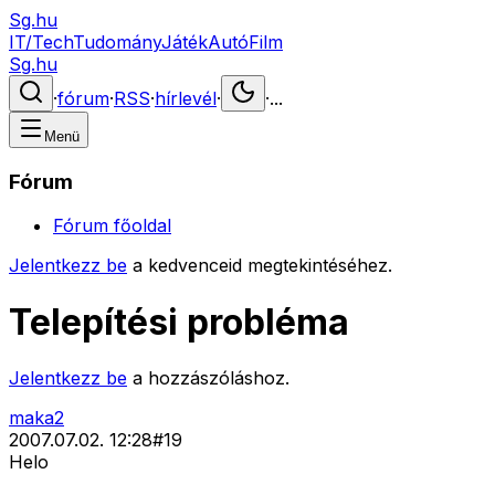
Sg.hu
IT/Tech
Tudomány
Játék
Autó
Film
Sg.hu
·
fórum
·
RSS
·
hírlevél
·
·
...
Menü
Fórum
Fórum főoldal
Jelentkezz be
a kedvenceid megtekintéséhez.
Telepítési probléma
Jelentkezz be
a hozzászóláshoz.
maka2
2007.07.02. 12:28
#
19
Helo