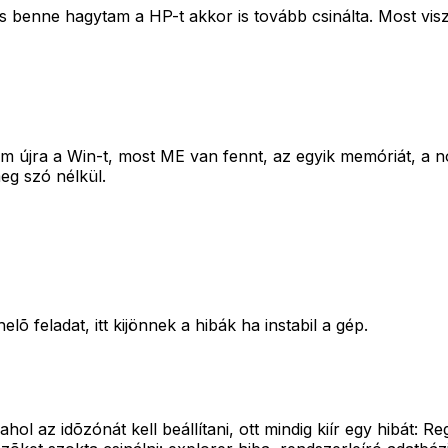
 benne hagytam a HP-t akkor is tovább csinálta. Most vis
újra a Win-t, most ME van fennt, az egyik memóriát, a no
eg szó nélkül.
 feladat, itt kijönnek a hibák ha instabil a gép.
ol az idõzónát kell beállítani, ott mindig kiír egy hibát: R