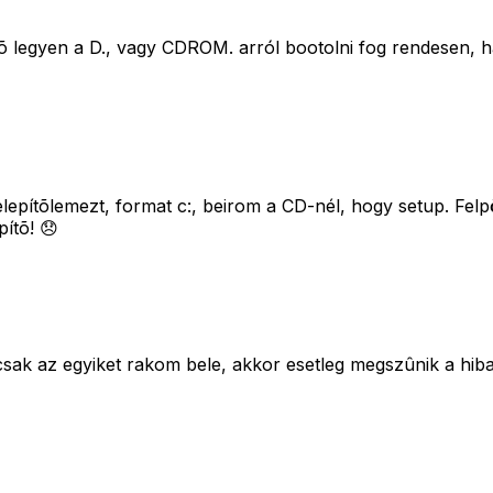
elsõ legyen a D., vagy CDROM. arról bootolni fog rendesen,
telepítõlemezt, format c:, beirom a CD-nél, hogy setup. F
ítõ! 😞
sak az egyiket rakom bele, akkor esetleg megszûnik a hib