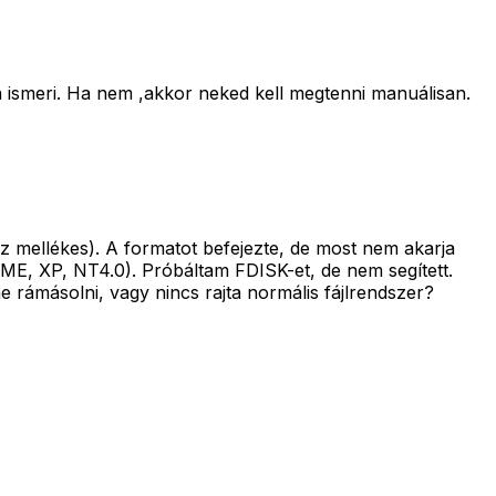
 ha ismeri. Ha nem ,akkor neked kell megtenni manuálisan.
z mellékes). A formatot befejezte, de most nem akarja
nME, XP, NT4.0). Próbáltam FDISK-et, de nem segített.
e rámásolni, vagy nincs rajta normális fájlrendszer?