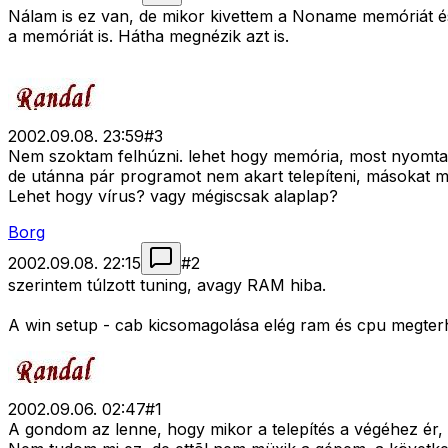
Nálam is ez van, de mikor kivettem a Noname memóriát és
a memóriát is. Hátha megnézik azt is.
2002.09.08. 23:59
#
3
Nem szoktam felhúzni. lehet hogy memória, most nyomtam 
de utánna pár programot nem akart telepíteni, másokat m
Lehet hogy vírus? vagy mégiscsak alaplap?
Borg
2002.09.08. 22:15
#
2
szerintem túlzott tuning, avagy RAM hiba.
A win setup - cab kicsomagolása elég ram és cpu megterhelõ
2002.09.06. 02:47
#
1
A gondom az lenne, hogy mikor a telepítés a végéhez ér, ah