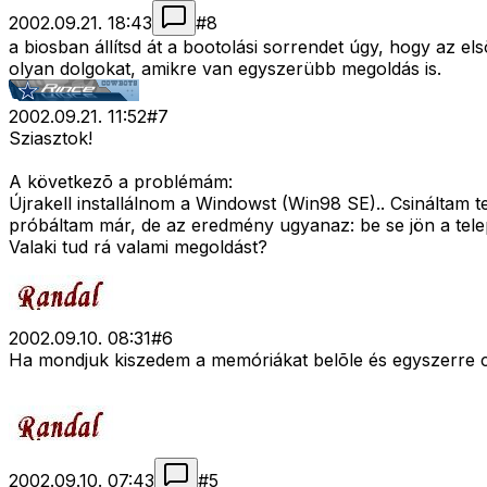
2002.09.21. 18:43
#
8
a biosban állítsd át a bootolási sorrendet úgy, hogy az 
olyan dolgokat, amikre van egyszerübb megoldás is.
2002.09.21. 11:52
#
7
Sziasztok!
A következõ a problémám:
Újrakell installálnom a Windowst (Win98 SE).. Csináltam 
próbáltam már, de az eredmény ugyanaz: be se jön a telep
Valaki tud rá valami megoldást?
2002.09.10. 08:31
#
6
Ha mondjuk kiszedem a memóriákat belõle és egyszerre c
2002.09.10. 07:43
#
5