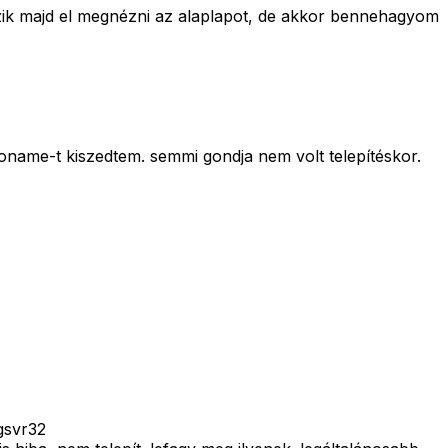
zik majd el megnézni az alaplapot, de akkor bennehagyom
name-t kiszedtem. semmi gondja nem volt telepítéskor.
egsvr32