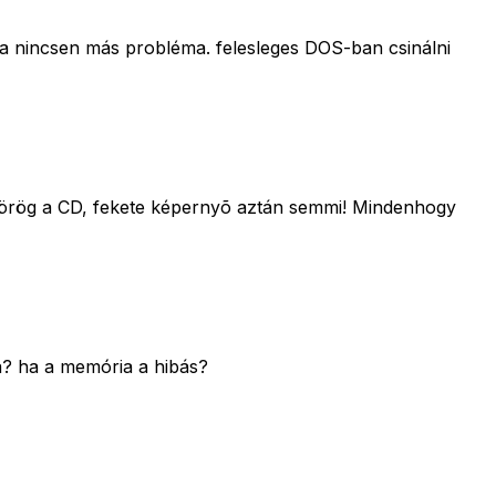
 ha nincsen más probléma. felesleges DOS-ban csinálni
elpörög a CD, fekete képernyõ aztán semmi! Mindenhogy
a? ha a memória a hibás?