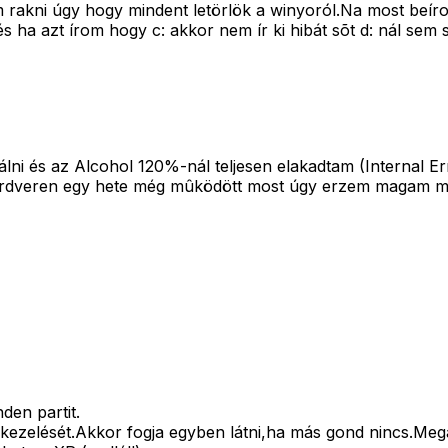
 rakni úgy hogy mindent letörlök a winyoról.Na most beíro
ha azt írom hogy c: akkor nem ír ki hibát sõt d: nál sem 
álni és az Alcohol 120%-nál teljesen elakadtam (Internal E
hardveren egy hete még mûködött most úgy erzem magam mi
den partit.
zelését.Akkor fogja egyben látni,ha más gond nincs.Megad