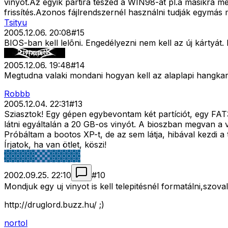
vinyót.Az egyik partira teszed a WIN98-at pl.a másikra m
frissítés.Azonos fájlrendszernél használni tudják egymás m
Tsityu
2005.12.06. 20:08
#
15
BIOS-ban kell lelõni. Engedélyezni nem kell az új kártyát.
2005.12.06. 19:48
#
14
Megtudna valaki mondani hogyan kell az alaplapi hangkarty
Robbb
2005.12.04. 22:31
#
13
Sziasztok! Egy gépen egybevontam két partíciót, egy FAT3
látni egyáltalán a 20 GB-os vinyót. A bioszban megvan a
Próbáltam a bootos XP-t, de az sem látja, hibával kezdi a
Írjatok, ha van ötlet, köszi!
2002.09.25. 22:10
#
10
Mondjuk egy uj vinyot is kell telepitésnél formatálni,szova
http://druglord.buzz.hu/ ;)
nortol