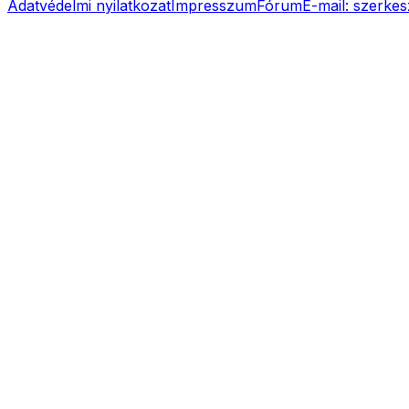
Adatvédelmi nyilatkozat
Impresszum
Fórum
E-mail:
szerkes