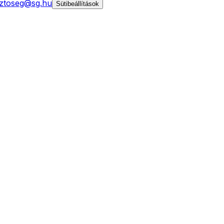
ztoseg@sg.hu
Sütibeállítások