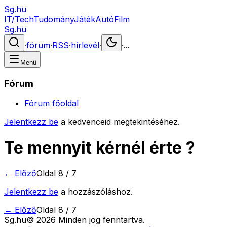
Sg.hu
IT/Tech
Tudomány
Játék
Autó
Film
Sg.hu
·
fórum
·
RSS
·
hírlevél
·
·
...
Menü
Fórum
Fórum főoldal
Jelentkezz be
a kedvenceid megtekintéséhez.
Te mennyit kérnél érte ?
← Előző
Oldal
8
/
7
Jelentkezz be
a hozzászóláshoz.
← Előző
Oldal
8
/
7
Sg
.hu
©
2026
Minden jog fenntartva.