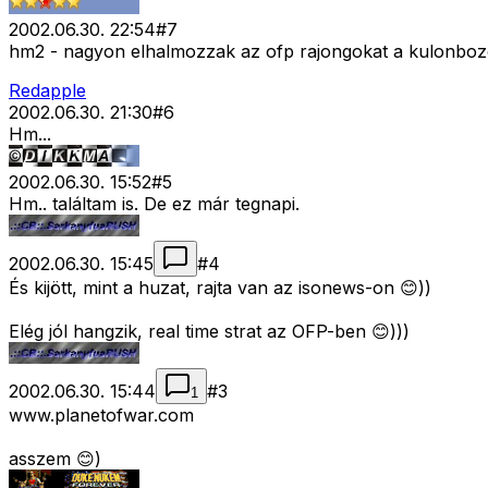
2002.06.30. 22:54
#
7
hm2 - nagyon elhalmozzak az ofp rajongokat a kulonboz
Redapple
2002.06.30. 21:30
#
6
Hm...
2002.06.30. 15:52
#
5
Hm.. találtam is. De ez már tegnapi.
2002.06.30. 15:45
#
4
És kijött, mint a huzat, rajta van az isonews-on 😊))
Elég jól hangzik, real time strat az OFP-ben 😊)))
2002.06.30. 15:44
#
3
1
www.planetofwar.com
asszem 😊)