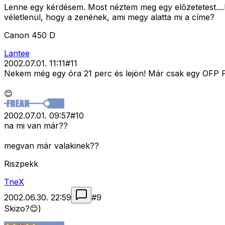
Lenne egy kérdésem. Most néztem meg egy elõzetetest....ha
véletlenül, hogy a zenének, ami megy alatta mi a címe?
Canon 450 D
Lantee
2002.07.01. 11:11
#
11
Nekem még egy óra 21 perc és lejön! Már csak egy OFP Fu
😊
2002.07.01. 09:57
#
10
na mi van már??
megvan már valakinek??
Riszpekk
TneX
2002.06.30. 22:59
#
9
Skizo?😊)