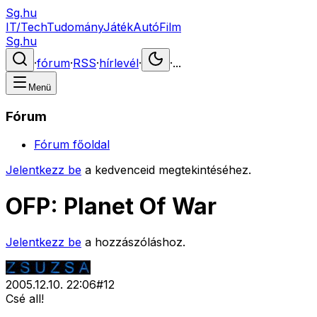
Sg.hu
IT/Tech
Tudomány
Játék
Autó
Film
Sg.hu
·
fórum
·
RSS
·
hírlevél
·
·
...
Menü
Fórum
Fórum főoldal
Jelentkezz be
a kedvenceid megtekintéséhez.
OFP: Planet Of War
Jelentkezz be
a hozzászóláshoz.
2005.12.10. 22:06
#
12
Csé all!