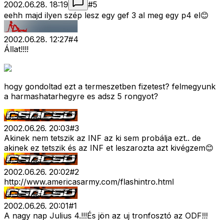
2002.06.28. 18:19
#
5
eehh majd ilyen szép lesz egy gef 3 al meg egy p4 el😊
2002.06.28. 12:27
#
4
Állat!!!!
hogy gondoltad ezt a termeszetben fizetest? felmegyunk
a harmashatarhegyre es adsz 5 rongyot?
2002.06.26. 20:03
#
3
Akinek nem tetszik az INF az ki sem probálja ezt.. de
akinek ez tetszik és az INF et leszarozta azt kivégzem😊
2002.06.26. 20:02
#
2
http://www.americasarmy.com/flashintro.html
2002.06.26. 20:01
#
1
A nagy nap Julius 4.!!!És jön az uj tronfosztó az ODF!!!