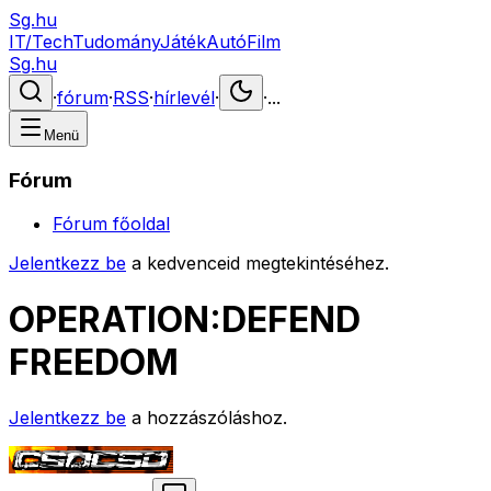
Sg.hu
IT/Tech
Tudomány
Játék
Autó
Film
Sg.hu
·
fórum
·
RSS
·
hírlevél
·
·
...
Menü
Fórum
Fórum főoldal
Jelentkezz be
a kedvenceid megtekintéséhez.
OPERATION:DEFEND
FREEDOM
Jelentkezz be
a hozzászóláshoz.