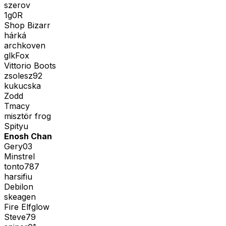
szerov
1g0R
Shop Bizarr
hárká
archkoven
glkFox
Vittorio Boots
zsolesz92
kukucska
Zodd
Tmacy
misztör frog
Spityu
Enosh Chan
Gery03
Minstrel
tonto787
harsifiu
Debilon
skeagen
Fire Elfglow
Steve79