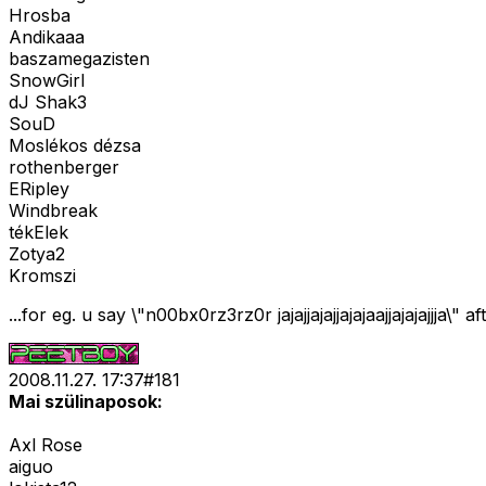
Hrosba
Andikaaa
baszamegazisten
SnowGirl
dJ Shak3
SouD
Moslékos dézsa
rothenberger
ERipley
Windbreak
tékElek
Zotya2
Kromszi
...for eg. u say \"n00bx0rz3rz0r jajajjajajjajajaajjajajaj
2008.11.27. 17:37
#
181
Mai szülinaposok:
Axl Rose
aiguo