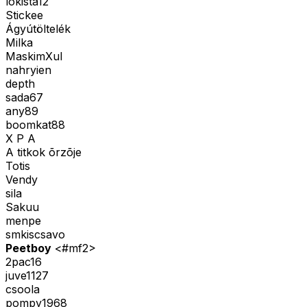
lokista12
Stickee
Ágyútöltelék
Milka
MaskimXul
nahryien
depth
sada67
any89
boomkat88
X P A
A titkok õrzõje
Totis
Vendy
sila
Sakuu
menpe
smkiscsavo
Peetboy
<#mf2>
2pac16
juve1127
csoola
pompy1968