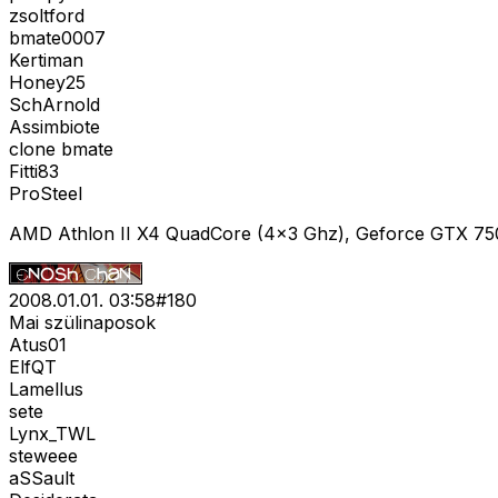
zsoltford
bmate0007
Kertiman
Honey25
SchArnold
Assimbiote
clone bmate
Fitti83
ProSteel
AMD Athlon II X4 QuadCore (4x3 Ghz), Geforce GTX 75
2008.01.01. 03:58
#
180
Mai szülinaposok
Atus01
ElfQT
Lamellus
sete
Lynx_TWL
steweee
aSSault