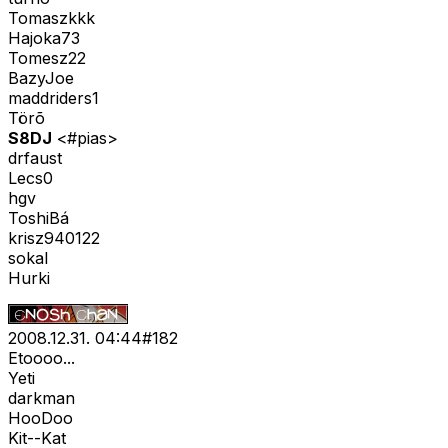
Tomaszkkk
Hajoka73
Tomesz22
BazyJoe
maddriders1
Törõ
S8DJ
<#pias>
drfaust
Lecs0
hgv
ToshiBá
krisz940122
sokal
Hurki
2008.12.31. 04:44
#
182
Etoooo...
Yeti
darkman
HooDoo
Kit--Kat