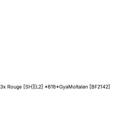
ero LvL3x Rouge [SH][L2] *818*GyaMoltalan [BF2142]