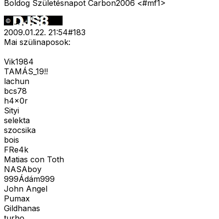
Boldog Születésnapot Carbon2006 <#mf1>
2009.01.22. 21:54
#
183
Mai szülinaposok:
Vik1984
TAMÁS_19!!
lachun
bcs78
h4x0r
Sityi
selekta
szocsika
bois
FRe4k
Matias con Toth
NASAboy
999Ádám999
John Angel
Pumax
Gildhanas
turho