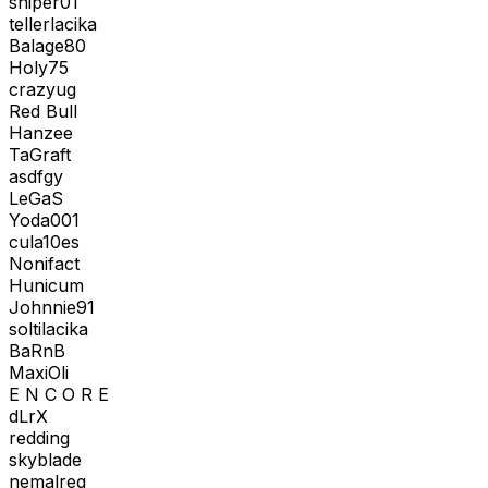
sniper01
tellerlacika
Balage80
Holy75
crazyug
Red Bull
Hanzee
TaGraft
asdfgy
LeGaS
Yoda001
cula10es
Nonifact
Hunicum
Johnnie91
soltilacika
BaRnB
MaxiOli
E N C O R E
dLrX
redding
skyblade
nemalreg