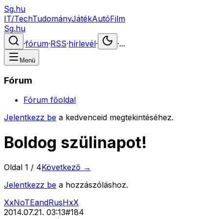
Sg.hu
IT/Tech
Tudomány
Játék
Autó
Film
Sg.hu
·
fórum
·
RSS
·
hírlevél
·
·
...
Menü
Fórum
Fórum főoldal
Jelentkezz be
a kedvenceid megtekintéséhez.
Boldog szülinapot!
Oldal
1
/
4
Következő →
Jelentkezz be
a hozzászóláshoz.
XxNoTEandRusHxX
2014.07.21. 03:13
#
184