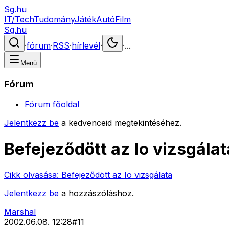
Sg.hu
IT/Tech
Tudomány
Játék
Autó
Film
Sg.hu
·
fórum
·
RSS
·
hírlevél
·
·
...
Menü
Fórum
Fórum főoldal
Jelentkezz be
a kedvenceid megtekintéséhez.
Befejeződött az Io vizsgálat
Cikk olvasása:
Befejeződött az Io vizsgálata
Jelentkezz be
a hozzászóláshoz.
Marshal
2002.06.08. 12:28
#
11