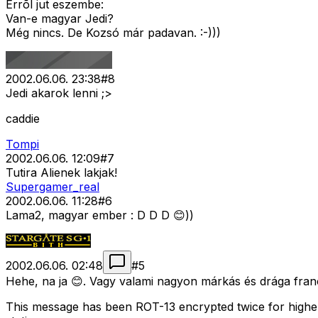
Errõl jut eszembe:
Van-e magyar Jedi?
Még nincs. De Kozsó már padavan. :-)))
2002.06.06. 23:38
#
8
Jedi akarok lenni ;>
caddie
Tompi
2002.06.06. 12:09
#
7
Tutira Alienek lakjak!
Supergamer_real
2002.06.06. 11:28
#
6
Lama2, magyar ember : D D D 😊))
2002.06.06. 02:48
#
5
Hehe, na ja 😊. Vagy valami nagyon márkás és drága franci
This message has been ROT-13 encrypted twice for higher s