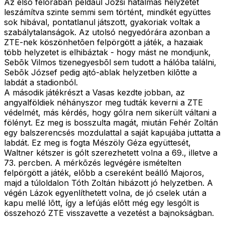
Az elsõ félórában például Józsi hatalmas helyzetét
leszámítva szinte semmi sem történt, mindkét együttes
sok hibával, pontatlanul játszott, gyakoriak voltak a
szabálytalanságok. Az utolsó negyedórára azonban a
ZTE-nek köszönhetõen felpörgött a játék, a hazaiak
több helyzetet is elhibáztak - hogy mást ne mondjunk,
Sebõk Vilmos tizenegyesbõl sem tudott a hálóba találni,
Sebõk József pedig ajtó-ablak helyzetben kilõtte a
labdát a stadionból.
A második játékrészt a Vasas kezdte jobban, az
angyalföldiek néhányszor meg tudták keverni a ZTE
védelmét, más kérdés, hogy gólra nem sikerült váltani a
fölényt. Ez meg is bosszulta magát, miután Fehér Zoltán
egy balszerencsés mozdulattal a saját kapujába juttatta a
labdát. Ez meg is fogta Mészöly Géza együttesét,
Waltner kétszer is gólt szerezhetett volna a 69., illetve a
73. percben. A mérkõzés legvégére ismételten
felpörgött a játék, elõbb a csereként beálló Majoros,
majd a túloldalon Tóth Zoltán hibázott jó helyzetben. A
végén Lázok egyenlíthetett volna, de jó cselek után a
kapu mellé lõtt, így a lefújás elõtt még egy lesgólt is
összehozó ZTE visszavette a vezetést a bajnokságban.