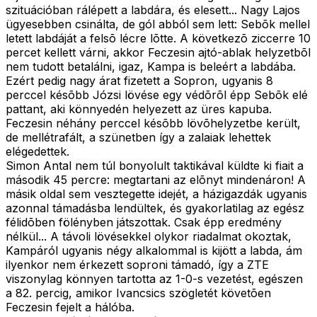
szituációban rálépett a labdára, és elesett... Nagy Lajos
ügyesebben csinálta, de gól abból sem lett: Sebõk mellel
letett labdáját a felsõ lécre lõtte. A következõ ziccerre 10
percet kellett várni, akkor Feczesin ajtó-ablak helyzetbõl
nem tudott betalálni, igaz, Kampa is beleért a labdába.
Ezért pedig nagy árat fizetett a Sopron, ugyanis 8
perccel késõbb Józsi lövése egy védõrõl épp Sebõk elé
pattant, aki könnyedén helyezett az üres kapuba.
Feczesin néhány perccel késõbb lövõhelyzetbe került,
de mellétrafált, a szünetben így a zalaiak lehettek
elégedettek.
Simon Antal nem túl bonyolult taktikával küldte ki fiait a
második 45 percre: megtartani az elõnyt mindenáron! A
másik oldal sem vesztegette idejét, a házigazdák ugyanis
azonnal támadásba lendültek, és gyakorlatilag az egész
félidõben fölényben játszottak. Csak épp eredmény
nélkül... A távoli lövésekkel olykor riadalmat okoztak,
Kampáról ugyanis négy alkalommal is kijött a labda, ám
ilyenkor nem érkezett soproni támadó, így a ZTE
viszonylag könnyen tartotta az 1-0-s vezetést, egészen
a 82. percig, amikor Ivancsics szögletét követõen
Feczesin fejelt a hálóba.