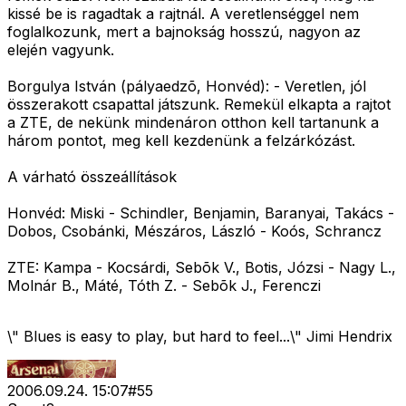
kissé be is ragadtak a rajtnál. A veretlenséggel nem
foglalkozunk, mert a bajnokság hosszú, nagyon az
elején vagyunk.
Borgulya István (pályaedzõ, Honvéd): - Veretlen, jól
összerakott csapattal játszunk. Remekül elkapta a rajtot
a ZTE, de nekünk mindenáron otthon kell tartanunk a
három pontot, meg kell kezdenünk a felzárkózást.
A várható összeállítások
Honvéd: Miski - Schindler, Benjamin, Baranyai, Takács -
Dobos, Csobánki, Mészáros, László - Koós, Schrancz
ZTE: Kampa - Kocsárdi, Sebõk V., Botis, Józsi - Nagy L.,
Molnár B., Máté, Tóth Z. - Sebõk J., Ferenczi
\" Blues is easy to play, but hard to feel...\" Jimi Hendrix
2006.09.24. 15:07
#
55