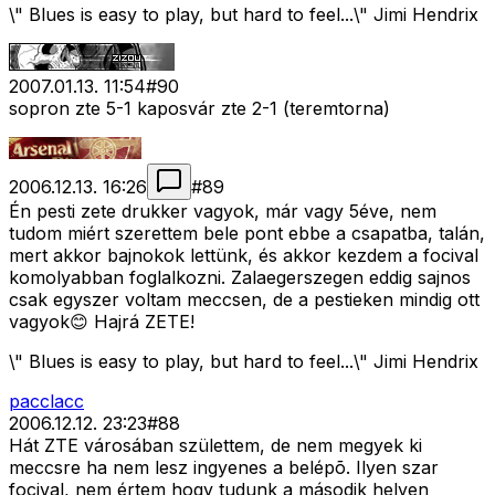
\" Blues is easy to play, but hard to feel...\" Jimi Hendrix
2007.01.13. 11:54
#
90
sopron zte 5-1 kaposvár zte 2-1 (teremtorna)
2006.12.13. 16:26
#
89
Én pesti zete drukker vagyok, már vagy 5éve, nem
tudom miért szerettem bele pont ebbe a csapatba, talán,
mert akkor bajnokok lettünk, és akkor kezdem a focival
komolyabban foglalkozni. Zalaegerszegen eddig sajnos
csak egyszer voltam meccsen, de a pestieken mindig ott
vagyok😊 Hajrá ZETE!
\" Blues is easy to play, but hard to feel...\" Jimi Hendrix
pacclacc
2006.12.12. 23:23
#
88
Hát ZTE városában születtem, de nem megyek ki
meccsre ha nem lesz ingyenes a belépõ. Ilyen szar
focival, nem értem hogy tudunk a második helyen