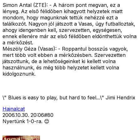
Simon Antal (ZTE): - A három pont megvan, ez a
lényeg. Az elsõ félidõben kihagyott helyzetek miatt
mondom, hogy magunknak tettük nehézzé ezt a
találkozót. Nagyon jól játszott a Vasas, úgy futballoztak,
ahogy idengenben kell, szervezetten, egységesen,
ennek ellenére már az elsõ félidõben eldönthettük volna
a mérkõzést.
Mészöly Géza (Vasas): - Roppantul bosszús vagyok,
mert több volt ebben a mérkõzésben. Szervezetten
játszottunk, de a lehetõségeinket ki kellett volna
használnunk, és még több helyzetet kellett volna
kidolgoznunk.
\" Blues is easy to play, but hard to feel...\" Jimi Hendrix
Hajnalcat
2006.10.30. 20:06
#
80
Nyertünk 1-0-ra. 😊