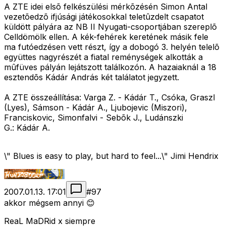
A ZTE idei elsõ felkészülési mérkõzésén Simon Antal
vezetõedzõ ifjúsági játékosokkal teletûzdelt csapatot
küldött pályára az NB II Nyugati-csoportjában szereplõ
Celldömölk ellen. A kék-fehérek keretének másik fele
ma futóedzésen vett részt, így a dobogó 3. helyén telelõ
együttes nagyrészét a fiatal reménységek alkották a
mûfüves pályán lejátszott találkozón. A hazaiaknál a 18
esztendõs Kádár András két találatot jegyzett.
A ZTE összeállítása: Varga Z. - Kádár T., Csóka, Graszl
(Lyes), Sámson - Kádár A., Ljubojevic (Miszori),
Franciskovic, Simonfalvi - Sebõk J., Ludánszki
G.: Kádár A.
\" Blues is easy to play, but hard to feel...\" Jimi Hendrix
2007.01.13. 17:01
#
97
akkor mégsem annyi 😊
ReaL MaDRid x siempre