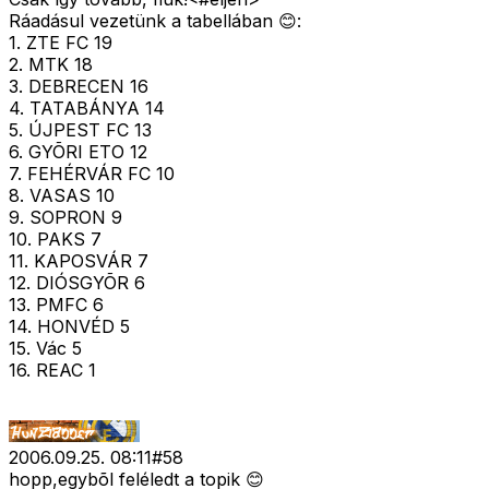
Ráadásul vezetünk a tabellában 😊:
1. ZTE FC 19
2. MTK 18
3. DEBRECEN 16
4. TATABÁNYA 14
5. ÚJPEST FC 13
6. GYÕRI ETO 12
7. FEHÉRVÁR FC 10
8. VASAS 10
9. SOPRON 9
10. PAKS 7
11. KAPOSVÁR 7
12. DIÓSGYÕR 6
13. PMFC 6
14. HONVÉD 5
15. Vác 5
16. REAC 1
2006.09.25. 08:11
#
58
hopp,egybõl feléledt a topik 😊