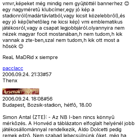
vmvr,képeket még mindig nem gyûjtöttél bannerhez 😊
egy nagyméretû klubcímer,egy jó kép a
stadionról(madártávlatból,vagy kicsit közelebbrõl),és
egy jó kép(lehetõleg ne kicsi kép) vmi emblematikus
játékosról,vagy a csapat legjobbjáról.olyannyira nem
nézek magyar focit mostanában,h nem tudom,h kik
vannak a zte-ben,szal nem tudom,h kik ott most a
hõsök 😊
ReaL MaDRid x siempre
pacclacc
2006.09.24. 21:33
#
57
Thenx
2006.09.24. 18:08
#
56
Budapest, Bozsik-stadion, hétfõ, 18.00
Simon Antal (ZTE): - Az NB I-ben nincs könnyû
mérkõzés. A Honvéd a táblázaton elfoglalt helyénél jobb
játékosállománnyal rendelkezik, Aldo Dolcetti pedig
remek edzõ. Nem szabad lebecsülnünk õket, még ha