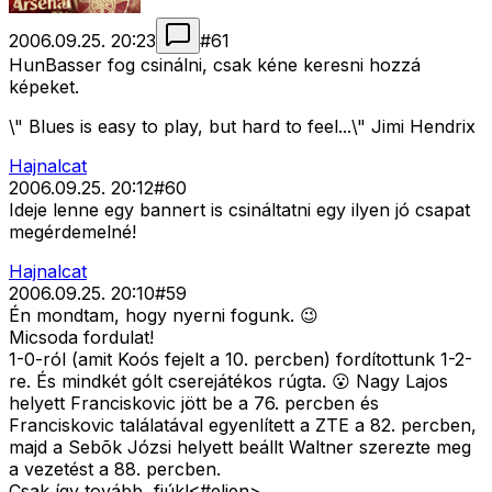
2006.09.25. 20:23
#
61
HunBasser fog csinálni, csak kéne keresni hozzá
képeket.
\" Blues is easy to play, but hard to feel...\" Jimi Hendrix
Hajnalcat
2006.09.25. 20:12
#
60
Ideje lenne egy bannert is csináltatni egy ilyen jó csapat
megérdemelné!
Hajnalcat
2006.09.25. 20:10
#
59
Én mondtam, hogy nyerni fogunk. 😉
Micsoda fordulat!
1-0-ról (amit Koós fejelt a 10. percben) fordítottunk 1-2-
re. És mindkét gólt cserejátékos rúgta. 😮 Nagy Lajos
helyett Franciskovic jött be a 76. percben és
Franciskovic találatával egyenlített a ZTE a 82. percben,
majd a Sebõk Józsi helyett beállt Waltner szerezte meg
a vezetést a 88. percben.
Csak így tovább, fiúk!<#eljen>