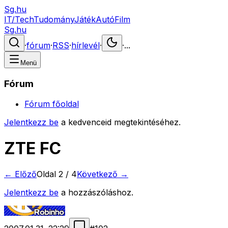
Sg.hu
IT/Tech
Tudomány
Játék
Autó
Film
Sg.hu
·
fórum
·
RSS
·
hírlevél
·
·
...
Menü
Fórum
Fórum főoldal
Jelentkezz be
a kedvenceid megtekintéséhez.
ZTE FC
← Előző
Oldal
2
/
4
Következő →
Jelentkezz be
a hozzászóláshoz.