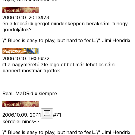
2006.10.10. 20:13
#
73
én a kocsárdi gergõt mindenképpen beraknám, ti hogy
gondoljátok?
\" Blues is easy to play, but hard to feel...\" Jimi Hendrix
2006.10.10. 19:56
#
72
itt a nagyméretû zte logo,ebbõl már lehet csinálni
bannert.mostmár ti jöttök
ReaL MaDRid x siempre
2006.10.09. 20:11
#
71
kérdõjel nincs-.-
\" Blues is easy to play, but hard to feel...\" Jimi Hendrix