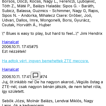
Borsos, Dóczi, Kocsis, Nagy L., Ferenczi, Ljubojevic,
Tóth Z., Máté P., Balázs Haladás: Sipos G. - Baráth,
Subicz, Balassa, Guzmics - Schimmer, Nagy G, Rajos,
Sipos N. - Andorka, Mihalecz Csere: Grõber, Joó,
Udvari, Dallos, Imre, Mongonelli, Borsi, Gyurácz,
Csutak, Horváth Á., Hujber
\" Blues is easy to play, but hard to feel...\" Jimi Hendrix
Hajnalcat
2006.10.11. 17:45
#
75
Ezt nézzétek!
Ha adtok vért, ingyen bemehettek ZTE meccsre.
Hajnalcat
2006.10.11. 17:41
#
74
Juj, õt inkább ne! De ha nagyon akarod...Végülis õstag a
ZTE-nél, csak nagyon bénán játszik, de nem tehet róla,
így született.
Sebõk Józsi, Molnár Balázs, Lendvai Miklós, Nagy
Lajos, õk a kedvenceim.