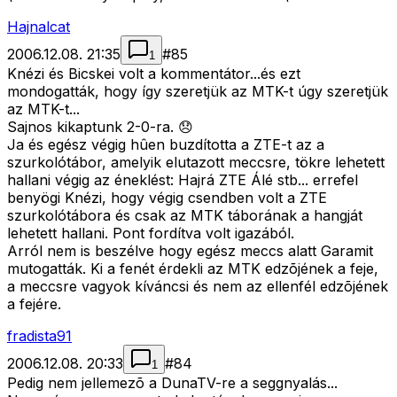
Hajnalcat
2006.12.08. 21:35
#
85
1
Knézi és Bicskei volt a kommentátor...és ezt
mondogatták, hogy így szeretjük az MTK-t úgy szeretjük
az MTK-t...
Sajnos kikaptunk 2-0-ra. 😞
Ja és egész végig hûen buzdította a ZTE-t az a
szurkolótábor, amelyik elutazott meccsre, tökre lehetett
hallani végig az éneklést: Hajrá ZTE Álé stb... errefel
benyögi Knézi, hogy végig csendben volt a ZTE
szurkolótábora és csak az MTK táborának a hangját
lehetett hallani. Pont fordítva volt igazából.
Arról nem is beszélve hogy egész meccs alatt Garamit
mutogatták. Ki a fenét érdekli az MTK edzõjének a feje,
a meccsre vagyok kíváncsi és nem az ellenfél edzõjének
a fejére.
fradista91
2006.12.08. 20:33
#
84
1
Pedig nem jellemezõ a DunaTV-re a seggnyalás...