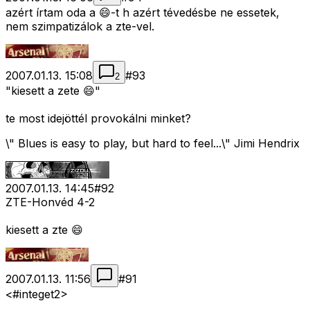
azért írtam oda a 😄-t h azért tévedésbe ne essetek,
nem szimpatizálok a zte-vel.
2007.01.13. 15:08
#
93
2
"kiesett a zete 😄"
te most idejöttél provokálni minket?
\" Blues is easy to play, but hard to feel...\" Jimi Hendrix
2007.01.13. 14:45
#
92
ZTE-Honvéd 4-2
kiesett a zte 😄
2007.01.13. 11:56
#
91
<#integet2>