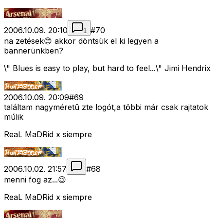
2006.10.09. 20:10
#
70
1
na zetések😊 akkor döntsük el ki legyen a
bannerünkben?
\" Blues is easy to play, but hard to feel...\" Jimi Hendrix
2006.10.09. 20:09
#
69
találtam nagyméretû zte logót,a többi már csak rajtatok
múlik
ReaL MaDRid x siempre
2006.10.02. 21:57
#
68
menni fog az...😉
ReaL MaDRid x siempre