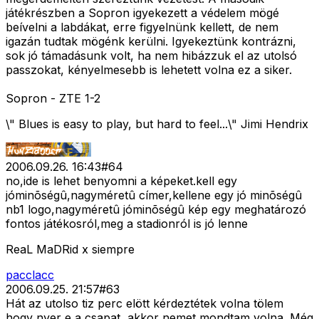
játékrészben a Sopron igyekezett a védelem mögé
beívelni a labdákat, erre figyelnünk kellett, de nem
igazán tudtak mögénk kerülni. Igyekeztünk kontrázni,
sok jó támadásunk volt, ha nem hibázzuk el az utolsó
passzokat, kényelmesebb is lehetett volna ez a siker.
Sopron - ZTE 1-2
\" Blues is easy to play, but hard to feel...\" Jimi Hendrix
2006.09.26. 16:43
#
64
no,ide is lehet benyomni a képeket.kell egy
jóminõségû,nagyméretû címer,kellene egy jó minõségû
nb1 logo,nagyméretû jóminõségû kép egy meghatározó
fontos játékosról,meg a stadionról is jó lenne
ReaL MaDRid x siempre
pacclacc
2006.09.25. 21:57
#
63
Hát az utolso tiz perc elött kérdeztétek volna tölem
hogy nyer e a csapat, akkor nemet mondtam volna. Még