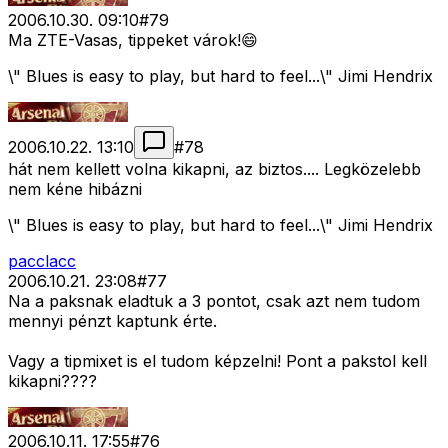
2006.10.30. 09:10
#
79
Ma ZTE-Vasas, tippeket várok!😄
\" Blues is easy to play, but hard to feel...\" Jimi Hendrix
2006.10.22. 13:10
#
78
hát nem kellett volna kikapni, az biztos.... Legközelebb
nem kéne hibázni
\" Blues is easy to play, but hard to feel...\" Jimi Hendrix
pacclacc
2006.10.21. 23:08
#
77
Na a paksnak eladtuk a 3 pontot, csak azt nem tudom
mennyi pénzt kaptunk érte.
Vagy a tipmixet is el tudom képzelni! Pont a pakstol kell
kikapni????
2006.10.11. 17:55
#
76