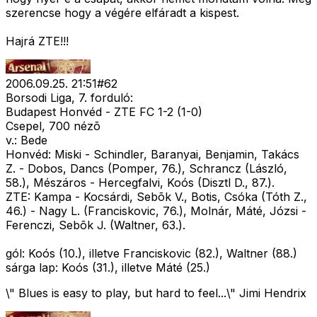
szerencse hogy a végére elfáradt a kispest.
Hajrá ZTE!!!
2006.09.25. 21:51
#
62
Borsodi Liga, 7. forduló:
Budapest Honvéd - ZTE FC 1-2 (1-0)
Csepel, 700 nézõ
v.: Bede
Honvéd: Miski - Schindler, Baranyai, Benjamin, Takács
Z. - Dobos, Dancs (Pomper, 76.), Schrancz (László,
58.), Mészáros - Hercegfalvi, Koós (Disztl D., 87.).
ZTE: Kampa - Kocsárdi, Sebõk V., Botis, Csóka (Tóth Z.,
46.) - Nagy L. (Franciskovic, 76.), Molnár, Máté, Józsi -
Ferenczi, Sebõk J. (Waltner, 63.).
gól: Koós (10.), illetve Franciskovic (82.), Waltner (88.)
sárga lap: Koós (31.), illetve Máté (25.)
\" Blues is easy to play, but hard to feel...\" Jimi Hendrix