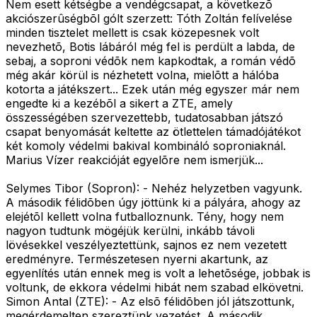
Nem esett kétségbe a vendégcsapat, a következõ
akciószerûségbõl gólt szerzett: Tóth Zoltán felívelése
minden tisztelet mellett is csak közepesnek volt
nevezhetõ, Botis lábáról még fel is perdült a labda, de
sebaj, a soproni védõk nem kapkodtak, a román védõ
még akár körül is nézhetett volna, mielõtt a hálóba
kotorta a játékszert... Ezek után még egyszer már nem
engedte ki a kezébõl a sikert a ZTE, amely
összességében szervezettebb, tudatosabban játszó
csapat benyomását keltette az ötlettelen támadójátékot
két komoly védelmi bakival kombináló soproniaknál.
Marius Vízer reakcióját egyelõre nem ismerjük...
Selymes Tibor (Sopron): - Nehéz helyzetben vagyunk.
A második félidõben úgy jöttünk ki a pályára, ahogy az
elejétõl kellett volna futballoznunk. Tény, hogy nem
nagyon tudtunk mögéjük kerülni, inkább távoli
lövésekkel veszélyeztettünk, sajnos ez nem vezetett
eredményre. Természetesen nyerni akartunk, az
egyenlítés után ennek meg is volt a lehetõsége, jobbak is
voltunk, de ekkora védelmi hibát nem szabad elkövetni.
Simon Antal (ZTE): - Az elsõ félidõben jól játszottunk,
megérdemelten szereztünk vezetést. A második