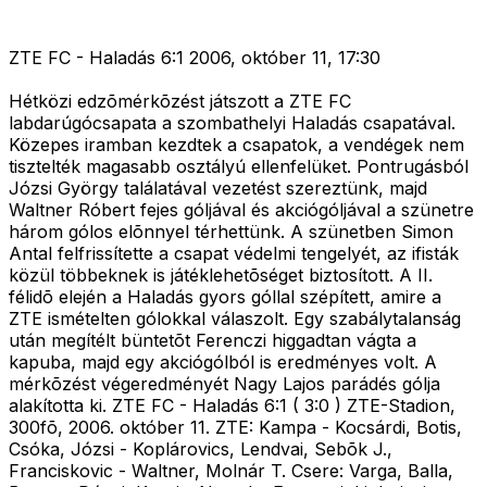
ZTE FC - Haladás 6:1 2006, október 11, 17:30
Hétközi edzõmérkõzést játszott a ZTE FC
labdarúgócsapata a szombathelyi Haladás csapatával.
Közepes iramban kezdtek a csapatok, a vendégek nem
tisztelték magasabb osztályú ellenfelüket. Pontrugásból
Józsi György találatával vezetést szereztünk, majd
Waltner Róbert fejes góljával és akciógóljával a szünetre
három gólos elõnnyel térhettünk. A szünetben Simon
Antal felfrissítette a csapat védelmi tengelyét, az ifisták
közül többeknek is játéklehetõséget biztosított. A II.
félidõ elején a Haladás gyors góllal szépített, amire a
ZTE ismételten gólokkal válaszolt. Egy szabálytalanság
után megítélt büntetõt Ferenczi higgadtan vágta a
kapuba, majd egy akciógólból is eredményes volt. A
mérkõzést végeredményét Nagy Lajos parádés gólja
alakította ki. ZTE FC - Haladás 6:1 ( 3:0 ) ZTE-Stadion,
300fõ, 2006. október 11. ZTE: Kampa - Kocsárdi, Botis,
Csóka, Józsi - Koplárovics, Lendvai, Sebõk J.,
Franciskovic - Waltner, Molnár T. Csere: Varga, Balla,