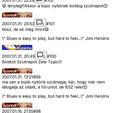
2007.01.31. 22:29
#
102
😄 tényleg!!!Akkor a topic nyitónak boldog szülinapot😊
2007.01.31. 20:53
#
101
1
kösz, de az még nincs😄
\" Blues is easy to play, but hard to feel...\" Jimi Hendrix
2007.01.31. 20:49
#
100
1
Boldod Szülinapot Zete Topic!!!
2007.01.31. 13:21
#
99
ma van a topik nyitónk szülinapja, kár, hogy már nem
látogatja az oldalt, a fórumot. de BSZ neki!😊
\" Blues is easy to play, but hard to feel...\" Jimi Hendrix
2007.01.16. 21:55
#
98