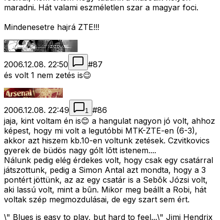
maradni. Hát valami eszméletlen szar a magyar foci.
Mindenesetre hajrá ZTE!!!
2006.12.08. 22:50
#
87
és volt 1 nem zetés is😉
2006.12.08. 22:49
#
86
1
jaja, kint voltam én is😊 a hangulat nagyon jó volt, ahhoz
képest, hogy mi volt a legutóbbi MTK-ZTE-en (6-3),
akkor azt hiszem kb.10-en voltunk zetések. Czvitkovics
gyerek de büdös nagy gólt lõtt istenem....
Nálunk pedig elég érdekes volt, hogy csak egy csatárral
játszottunk, pedig a Simon Antal azt mondta, hogy a 3
pontért jöttünk, az az egy csatár is a Sebõk Józsi volt,
aki lassú volt, mint a bûn. Mikor meg beállt a Robi, hát
voltak szép megmozdulásai, de egy szart sem ért.
\" Blues is easy to play, but hard to feel...\" Jimi Hendrix