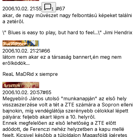
2006.10.02. 21:55
#
67
1
akar, de nagy mûvészet nagy felbontású képeket találni
a zetérõl.
\" Blues is easy to play, but hard to feel...\" Jimi Hendrix
2006.10.02. 21:21
#
66
látom nem akar ez a társaság bannert,én meg nem
erõlködök...
ReaL MaDRid x siempre
2006.10.02. 20:57
#
65
Megyebíró János utolsó "munkanapján" az elsõ hely
visszaszerzése volt a tét a ZTE számára a Sopron elleni
bajnokin, míg vendéglátója szerényebb célokkal lépett
pályára: feljebb akart lépni a 10. helyrõl.
Ennek megfelelõen az elsõ lehetõség a ZTE elõtt
adódott, de Ferenczi nehéz helyzetben a kapu mellé
fejelt. Kicsivel késõbb a túloldalon Magasföldi ígéretes