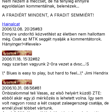
Nem nézem a meccset, de ha tényleg ennyire
egyoldalúan kommentálnak, belenézek...
A FRADIÉRT MINDENT, A FRADIT SEMMIÉRT!
Hajnalcat
2006.12.08. 20:26
#
83
Ennyire undorító közvetítést az életben nem hallottam
még. Csak az MTK seggét nyalják a kommentátorok.
Hányinger!<#levele>
2006.11.18. 15:32
#
82
nagy szarban vagyunk 2-0ra vezet a dvsc...:S
\" Blues is easy to play, but hard to feel...\" Jimi Hendrix
2006.10.31. 08:56
#
81
Önbizalommal teli Vasas, az elsõ helyért küzdõ ZTE:
ebbõl akár egy jó mérkõzés is lehetett volna. Így sem
volt nagyon rossz a két csapat zalaegerszegi csatája, de
ennél jóval többet vártunk.