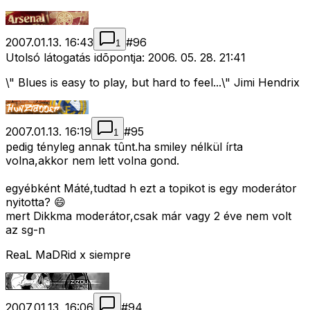
2007.01.13. 16:43
#
96
1
Utolsó látogatás idõpontja: 2006. 05. 28. 21:41
\" Blues is easy to play, but hard to feel...\" Jimi Hendrix
2007.01.13. 16:19
#
95
1
pedig tényleg annak tûnt.ha smiley nélkül írta
volna,akkor nem lett volna gond.
egyébként Máté,tudtad h ezt a topikot is egy moderátor
nyitotta? 😄
mert Dikkma moderátor,csak már vagy 2 éve nem volt
az sg-n
ReaL MaDRid x siempre
2007.01.13. 16:06
#
94