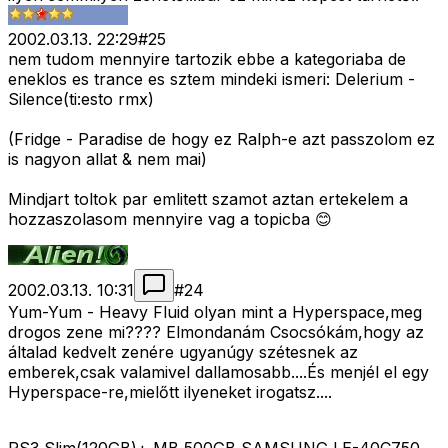
2002.03.13. 22:29
#
25
nem tudom mennyire tartozik ebbe a kategoriaba de
eneklos es trance es sztem mindeki ismeri: Delerium -
Silence(ti:esto rmx)
(Fridge - Paradise de hogy ez Ralph-e azt passzolom ez
is nagyon allat & nem mai)
Mindjart toltok par emlitett szamot aztan ertekelem a
hozzaszolasom mennyire vag a topicba 😊
2002.03.13. 10:31
#
24
Yum-Yum - Heavy Fluid olyan mint a Hyperspace,meg
drogos zene mi???? Elmondanám Csocsókám,hogy az
általad kedvelt zenére ugyanúgy szétesnek az
emberek,csak valamivel dallamosabb....És menjél el egy
Hyperspace-re,mielőtt ilyeneket irogatsz....