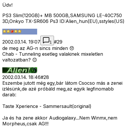
Üdv!
PS3 Slim(120GB)+ MB 500GB,SAMSUNG LE-40C750
3D,Onkyo TX-SR606 Ps3 ID:Alien_hun(EU),sstyles(US)
2002.03.14. 19:07
#
29
1
de meg az AG-n sincs minden 😞
Chab - Tunneling esetleg valakinek mixeletlen
valtozatban? 😊
2002.03.14. 18:46
#
28
Eszembe jutott még egy,bár látom Csocso más a zenei
izlésünk,de azé próbáld meg,az egyik legfinomabb
darab:
Taste Xperience - Sammersault(original)
Ja és ha zene akkor Audiogalaxy...Nem Winmx,nem
Morpheus,csak AG!!!