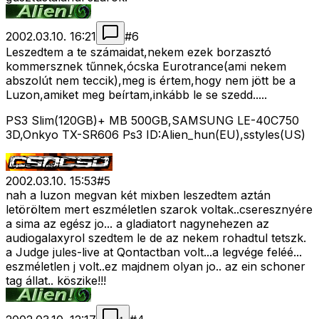
2002.03.10. 16:21
#
6
Leszedtem a te számaidat,nekem ezek borzasztó
kommersznek tűnnek,ócska Eurotrance(ami nekem
abszolút nem teccik),meg is értem,hogy nem jött be a
Luzon,amiket meg beírtam,inkább le se szedd.....
PS3 Slim(120GB)+ MB 500GB,SAMSUNG LE-40C750
3D,Onkyo TX-SR606 Ps3 ID:Alien_hun(EU),sstyles(US)
2002.03.10. 15:53
#
5
nah a luzon megvan két mixben leszedtem aztán
letöröltem mert eszméletlen szarok voltak..cseresznyére
a sima az egész jo... a gladiatort nagynehezen az
audiogalaxyrol szedtem le de az nekem rohadtul tetszk.
a Judge jules-live at Qontactban volt...a legvége feléé...
eszméletlen j volt..ez majdnem olyan jo.. az ein schoner
tag állat.. köszike!!!