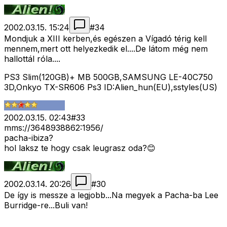
2002.03.15. 15:24
#
34
Mondjuk a XIII kerben,és egészen a Vígadó térig kell
mennem,mert ott helyezkedik el....De látom még nem
hallottál róla....
PS3 Slim(120GB)+ MB 500GB,SAMSUNG LE-40C750
3D,Onkyo TX-SR606 Ps3 ID:Alien_hun(EU),sstyles(US)
2002.03.15. 02:43
#
33
mms://3648938862:1956/
pacha-ibiza?
hol laksz te hogy csak leugrasz oda?😊
2002.03.14. 20:26
#
30
De így is messze a legjobb...Na megyek a Pacha-ba Lee
Burridge-re...Buli van!