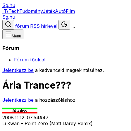
Sg.hu
IT/Tech
Tudomány
Játék
Autó
Film
Sg.hu
·
fórum
·
RSS
·
hírlevél
·
·
...
Menü
Fórum
Fórum főoldal
Jelentkezz be
a kedvenceid megtekintéséhez.
Ária Trance???
Jelentkezz be
a hozzászóláshoz.
2008.11.12. 07:54
#
47
Li Kwan - Point Zero (Matt Darey Remix)