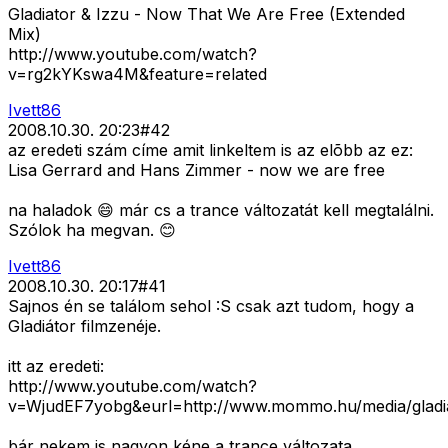
Gladiator & Izzu - Now That We Are Free (Extended
Mix)
http://www.youtube.com/watch?
v=rg2kYKswa4M&feature=related
Ivett86
2008.10.30. 20:23
#
42
az eredeti szám címe amit linkeltem is az elõbb az ez:
Lisa Gerrard and Hans Zimmer - now we are free
na haladok 😄 már cs a trance változatát kell megtalálni.
Szólok ha megvan. 😊
Ivett86
2008.10.30. 20:17
#
41
Sajnos én se találom sehol :S csak azt tudom, hogy a
Gladiátor filmzenéje.
itt az eredeti:
http://www.youtube.com/watch?
v=WjudEF7yobg&eurl=http://www.mommo.hu/media/gladi
bár nekem is nagyon kéne a trance változata.