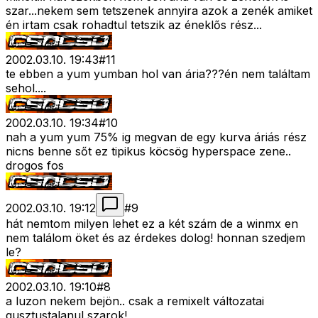
szar...nekem sem tetszenek annyira azok a zenék amiket
én irtam csak rohadtul tetszik az éneklős rész...
2002.03.10. 19:43
#
11
te ebben a yum yumban hol van ária???én nem találtam
sehol....
2002.03.10. 19:34
#
10
nah a yum yum 75% ig megvan de egy kurva áriás rész
nicns benne sőt ez tipikus köcsög hyperspace zene..
drogos fos
2002.03.10. 19:12
#
9
hát nemtom milyen lehet ez a két szám de a winmx en
nem találom öket és az érdekes dolog! honnan szedjem
le?
2002.03.10. 19:10
#
8
a luzon nekem bejön.. csak a remixelt változatai
gusztustalanul szarok!