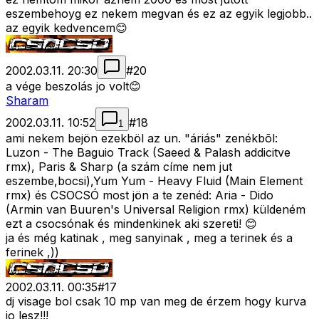
eszembehoyg ez nekem megvan és ez az egyik legjobb..
az egyik kedvencem😊
2002.03.11. 20:30
#
20
a vége beszolás jo volt😊
Sharam
2002.03.11. 10:52
#
18
1
ami nekem bejön ezekböl az un. "áriás" zenékbõl:
Luzon - The Baguio Track (Saeed & Palash addicitve
rmx), Paris & Sharp (a szám címe nem jut
eszembe,bocsi),Yum Yum - Heavy Fluid (Main Element
rmx) és CSOCSÓ most jön a te zenéd: Aria - Dido
(Armin van Buuren's Universal Religion rmx) küldeném
ezt a csocsónak és mindenkinek aki szereti! 😊
ja és még katinak , meg sanyinak , meg a terinek és a
ferinek ,))
2002.03.11. 00:35
#
17
dj visage bol csak 10 mp van meg de érzem hogy kurva
jo lesz!!!