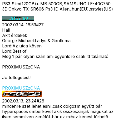
PS3 Slim(120GB)+ MB 500GB,SAMSUNG LE-40C750
3D,Onkyo TX-SR606 Ps3 ID:Alien_hun(EU),sstyles(US)
2002.03.14. 16:53
#
27
Hali
Akit érdekel:
George Michael:Ladys & Gantlema
Lord:Az utca kövén
Lord:Best of
Meg 1 pár olyan szán ami egyenlõre csak itt található
PROXIMUSZzONA
Jo töltögetést!
PROXIMUSZzONA
2002.03.13. 23:24
#
26
mindenre szét lehet esni..csak dolgozm együtt pár
hyperspaces emberkével akik összeszarják magukat az
ilyen semmilyen zenétől..bár ez mihez képest tűrhető..