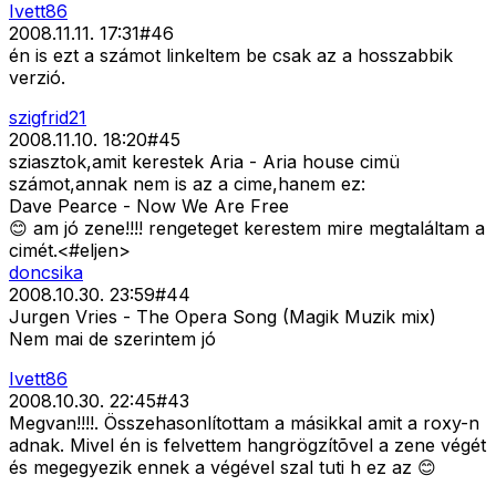
Ivett86
2008.11.11. 17:31
#
46
én is ezt a számot linkeltem be csak az a hosszabbik
verzió.
szigfrid21
2008.11.10. 18:20
#
45
sziasztok,amit kerestek Aria - Aria house cimü
számot,annak nem is az a cime,hanem ez:
Dave Pearce - Now We Are Free
😊 am jó zene!!!! rengeteget kerestem mire megtaláltam a
cimét.<#eljen>
doncsika
2008.10.30. 23:59
#
44
Jurgen Vries - The Opera Song (Magik Muzik mix)
Nem mai de szerintem jó
Ivett86
2008.10.30. 22:45
#
43
Megvan!!!!. Összehasonlítottam a másikkal amit a roxy-n
adnak. Mivel én is felvettem hangrögzítõvel a zene végét
és megegyezik ennek a végével szal tuti h ez az 😊