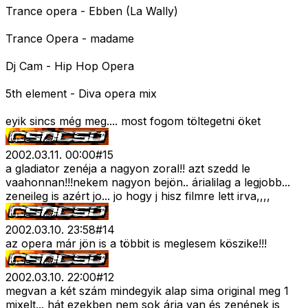
Trance opera - Ebben (La Wally)
Trance Opera - madame
Dj Cam - Hip Hop Opera
5th element - Diva opera mix
eyik sincs még meg.... most fogom töltegetni öket
2002.03.11. 00:00
#
15
a gladiator zenéja a nagyon zoral!! azt szedd le
vaahonnan!!!nekem nagyon bejön.. árialilag a legjobb...
zeneileg is azért jo... jo hogy j hisz filmre lett irva,,,,
2002.03.10. 23:58
#
14
az opera már jön is a többit is meglesem köszike!!!
2002.03.10. 22:00
#
12
megvan a két szám mindegyik alap sima original meg 1
mixelt... hát ezekben nem sok ária van és zenének is