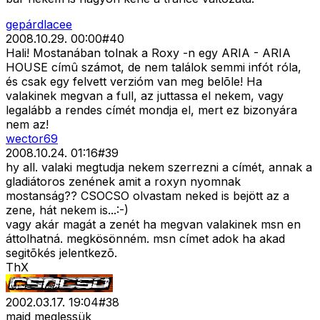
gepárdlacee
2008.10.29. 00:00
#
40
Hali! Mostanában tolnak a Roxy -n egy ARIA - ARIA
HOUSE címû számot, de nem találok semmi infót róla,
és csak egy felvett verzióm van meg belõle! Ha
valakinek megvan a full, az juttassa el nekem, vagy
legalább a rendes címét mondja el, mert ez bizonyára
nem az!
wector69
2008.10.24. 01:16
#
39
hy all. valaki megtudja nekem szerrezni a címét, annak a
gladiátoros zenének amit a roxyn nyomnak
mostanság?? CSOCSO olvastam neked is bejött az a
zene, hát nekem is...:-)
vagy akár magát a zenét ha megvan valakinek msn en
áttolhatná. megkösönném. msn címet adok ha akad
segitõkés jelentkezõ.
ThX
2002.03.17. 19:04
#
38
majd meglessük