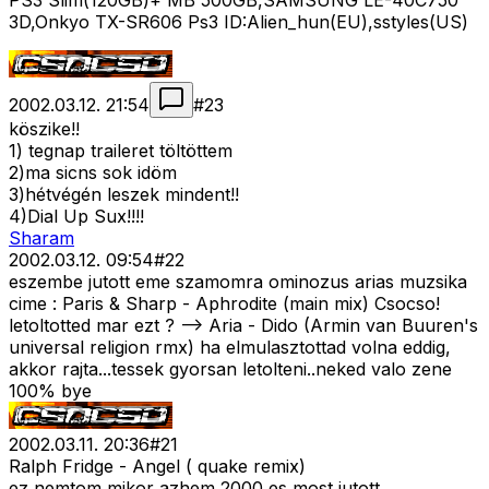
PS3 Slim(120GB)+ MB 500GB,SAMSUNG LE-40C750
3D,Onkyo TX-SR606 Ps3 ID:Alien_hun(EU),sstyles(US)
2002.03.12. 21:54
#
23
köszike!!
1) tegnap traileret töltöttem
2)ma sicns sok idöm
3)hétvégén leszek mindent!!
4)Dial Up Sux!!!!
Sharam
2002.03.12. 09:54
#
22
eszembe jutott eme szamomra ominozus arias muzsika
cime : Paris & Sharp - Aphrodite (main mix) Csocso!
letoltotted mar ezt ? --> Aria - Dido (Armin van Buuren's
universal religion rmx) ha elmulasztottad volna eddig,
akkor rajta...tessek gyorsan letolteni..neked valo zene
100% bye
2002.03.11. 20:36
#
21
Ralph Fridge - Angel ( quake remix)
ez nemtom mikor azhem 2000 es most jutott