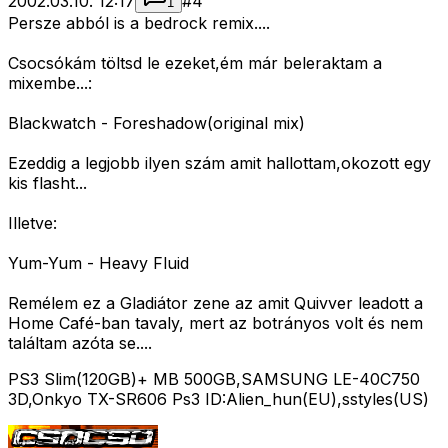
2002.03.10. 12:17
#
4
1
Persze abból is a bedrock remix....
Csocsókám töltsd le ezeket,ém már beleraktam a
mixembe...:
Blackwatch - Foreshadow(original mix)
Ezeddig a legjobb ilyen szám amit hallottam,okozott egy
kis flasht...
Illetve:
Yum-Yum - Heavy Fluid
Remélem ez a Gladiátor zene az amit Quivver leadott a
Home Café-ban tavaly, mert az botrányos volt és nem
találtam azóta se....
PS3 Slim(120GB)+ MB 500GB,SAMSUNG LE-40C750
3D,Onkyo TX-SR606 Ps3 ID:Alien_hun(EU),sstyles(US)