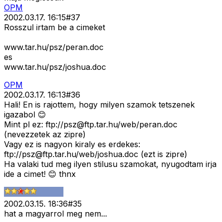
OPM
2002.03.17. 16:15
#
37
Rosszul irtam be a cimeket
www.tar.hu/psz/peran.doc
es
www.tar.hu/psz/joshua.doc
OPM
2002.03.17. 16:13
#
36
Hali! En is rajottem, hogy milyen szamok tetszenek
igazabol 😊
Mint pl ez: ftp://
psz@ftp.tar.hu
/web/peran.doc
(nevezzetek az zipre)
Vagy ez is nagyon kiraly es erdekes:
ftp://
psz@ftp.tar.hu
/web/joshua.doc (ezt is zipre)
Ha valaki tud meg ilyen stilusu szamokat, nyugodtam irja
ide a cimet! 😊 thnx
2002.03.15. 18:36
#
35
hat a magyarrol meg nem...