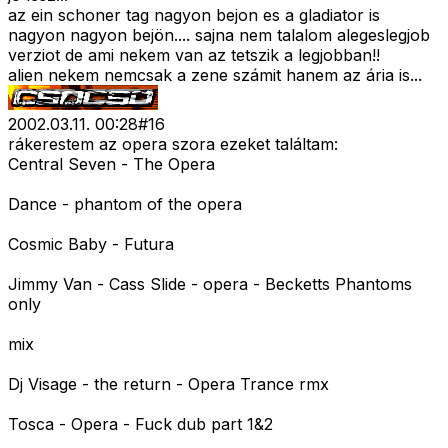
az ein schoner tag nagyon bejon es a gladiator is
nagyon nagyon bejön.... sajna nem talalom alegeslegjob
verziot de ami nekem van az tetszik a legjobban!!
alien nekem nemcsak a zene számit hanem az ária is...
2002.03.11. 00:28
#
16
rákerestem az opera szora ezeket találtam:
Central Seven - The Opera
Dance - phantom of the opera
Cosmic Baby - Futura
Jimmy Van - Cass Slide - opera - Becketts Phantoms
only
mix
Dj Visage - the return - Opera Trance rmx
Tosca - Opera - Fuck dub part 1&2