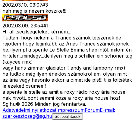
2002.03.10. 03:07
#
3
nah meg is nézem köszike!!!
2002.03.09. 23:54
#
1
HI all..segitségeteket kérném...
Tudtam hogy nekem a Trance számok tetszenek de
rájöttem hogy leginkább az Áriás Trance számok jönek
be..ilyen pl a spente Le Stelle Emma shaplintől..mitom én
hirtelen..mindegy...de ilyen még a schiller-ein schoner tag
(kaycee rmx)
vagy hans zimmer-gladiator ( andy and lambony rmx)
ha tudtok még ilyen éneklős számokrol ami olyan mint
az ária vagy hasonlo akkor a címet ide pls!!! ti is töltsétek
le ezeket! csumee!!
a spente le stelle az amit a roxy rádio roxy ária house-
nak hivott..pont semmi köze a roxy aria house hoz!
Sg
.hu
©
2026
Minden jog fenntartva.
Adatvédelmi nyilatkozat
Impresszum
Fórum
E-mail:
szerkesztoseg@sg.hu
Sütibeállítások