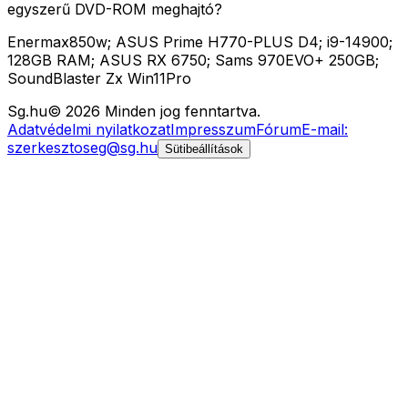
egyszerű DVD-ROM meghajtó?
Enermax850w; ASUS Prime H770-PLUS D4; i9-14900;
128GB RAM; ASUS RX 6750; Sams 970EVO+ 250GB;
SoundBlaster Zx Win11Pro
Sg
.hu
©
2026
Minden jog fenntartva.
Adatvédelmi nyilatkozat
Impresszum
Fórum
E-mail:
szerkesztoseg@sg.hu
Sütibeállítások