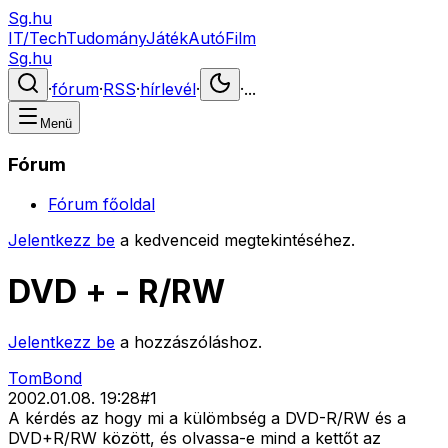
Sg.hu
IT/Tech
Tudomány
Játék
Autó
Film
Sg.hu
·
fórum
·
RSS
·
hírlevél
·
·
...
Menü
Fórum
Fórum főoldal
Jelentkezz be
a kedvenceid megtekintéséhez.
DVD + - R/RW
Jelentkezz be
a hozzászóláshoz.
TomBond
2002.01.08. 19:28
#
1
A kérdés az hogy mi a külömbség a DVD-R/RW és a
DVD+R/RW között, és olvassa-e mind a kettőt az