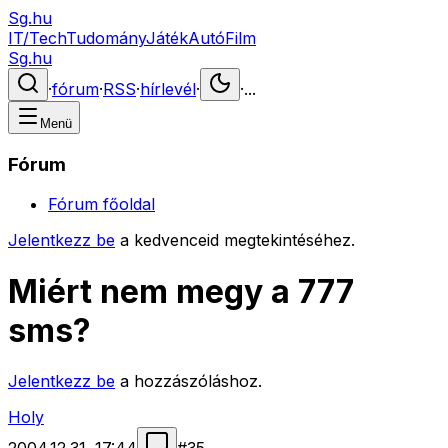
Sg.hu
IT/Tech
Tudomány
Játék
Autó
Film
Sg.hu
·
fórum
·
RSS
·
hírlevél
·
·
...
Menü
Fórum
Fórum főoldal
Jelentkezz be
a kedvenceid megtekintéséhez.
Miért nem megy a 777
sms?
Jelentkezz be
a hozzászóláshoz.
Holy