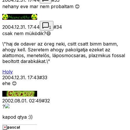
2004.12.31. 17:44
#
35
nehany eve mar nem probaltam 😊
2004.12.31. 17:44
#
34
1
csak nem müködik?😄
\"haj de odaver az öreg neki, csitt csatt bimm bamm,
ahogy kell. Szeretem ahogy pakolgatja ezeket az
alattomos, menetelős, láposmocsaras, plazmikus fossal
beoltott darabkákat.\"
Holy
2004.12.31. 17:43
#
33
ehe 😊
2002.08.01. 02:49
#
32
?
kapod qtya :))