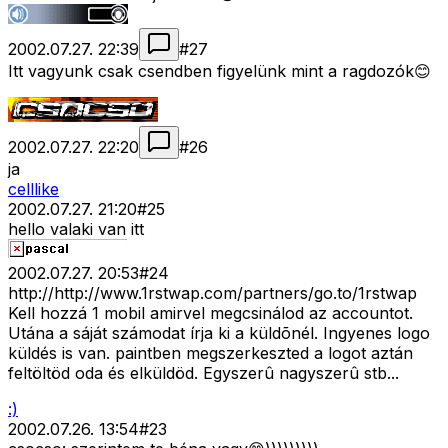
2002.07.27. 22:39
#
27
Itt vagyunk csak csendben figyelünk mint a ragdozók😊
2002.07.27. 22:20
#
26
ja
celllike
2002.07.27. 21:20
#
25
hello valaki van itt
2002.07.27. 20:53
#
24
http://http://www.1rstwap.com/partners/go.to/1rstwap
Kell hozzá 1 mobil amirvel megcsinálod az accountot.
Utána a sáját számodat írja ki a küldõnél. Ingyenes logo
küldés is van. paintben megszerkeszted a logot aztán
feltöltöd oda és elküldöd. Egyszerû nagyszerû stb...
:)
2002.07.26. 13:54
#
23