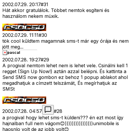
2002.07.29. 20:17
#
31
Hát akkor gratulálok. Többet nemtok esgíteni és
használom nekem müxik.
2002.07.29. 11:11
#
30
tök cool kûldtem magamnak sms-t már egy órája és nem
jött meg...
2002.07.28. 19:27
#
29
A progival nemtom lehet nem is lehet vele. Csinálni kell 1
regget (Sign Up Now!) aztán azzal belépni. És kattinta a
Send SMS now gombon ez behoz 1 popup ablakot ahol
megadhatjuk a címzett telszámát, És megírhatjuk az
SMSt
2002.07.28. 04:57
#
28
a progival hogy lehet sms-t küldeni??? én ezt most így
hajnalban full nem vágom😊))))))))))))))))unimobile is
haosnlo volt de az jobb volt😊