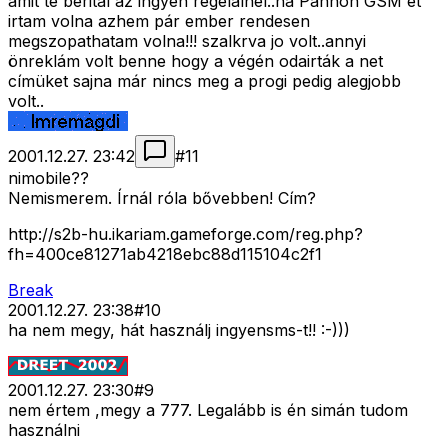
amit te beritál az ingyen regelálnél..ha Pannon GSM et
irtam volna azhem pár ember rendesen
megszopathatam volna!!! szalkrva jo volt..annyi
önreklám volt benne hogy a végén odairták a net
címüket sajna már nincs meg a progi pedig alegjobb
volt..
2001.12.27. 23:42
#
11
nimobile??
Nemismerem. Írnál róla bővebben! Cím?
http://s2b-hu.ikariam.gameforge.com/reg.php?
fh=400ce81271ab4218ebc88d115104c2f1
Break
2001.12.27. 23:38
#
10
ha nem megy, hát használj ingyensms-t!! :-)))
2001.12.27. 23:30
#
9
nem értem ,megy a 777. Legalább is én simán tudom
használni