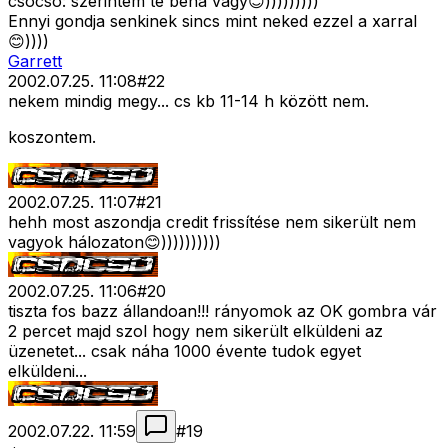
csocso: szerintem te béna vagy😊)))))))))
Ennyi gondja senkinek sincs mint neked ezzel a xarral
😊))))
Garrett
2002.07.25. 11:08
#
22
nekem mindig megy... cs kb 11-14 h között nem.
koszontem.
2002.07.25. 11:07
#
21
hehh most aszondja credit frissítése nem sikerült nem
vagyok hálozaton😊))))))))))
2002.07.25. 11:06
#
20
tiszta fos bazz állandoan!!! rányomok az OK gombra vár
2 percet majd szol hogy nem sikerült elküldeni az
üzenetet... csak náha 1000 évente tudok egyet
elküldeni...
2002.07.22. 11:59
#
19