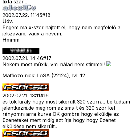
tixta szar...
2002.07.22. 11:45
#
18
Üdv.
Engem ma x-szer hajtott el, hogy nem megfelelõ a
jelszavam, vagy a nevem.
Hmmm
2002.07.21. 14:46
#
17
Nekem most mûxik, vmi nálad nem stimmel!
Maffiozo nick: LoSA (22124), lvl: 12
2002.07.21. 13:11
#
16
és tök király hogy most sikerült 320 szorra.. be tudtam
jelentkezni.de megírom az sms-t és 320 szor kel
rányomni arra kurva OK gombra hogy elkûldje az
üzeneteket mert midíg azt írja hogy hogy üzenet
elküldése nem sikerûlt..