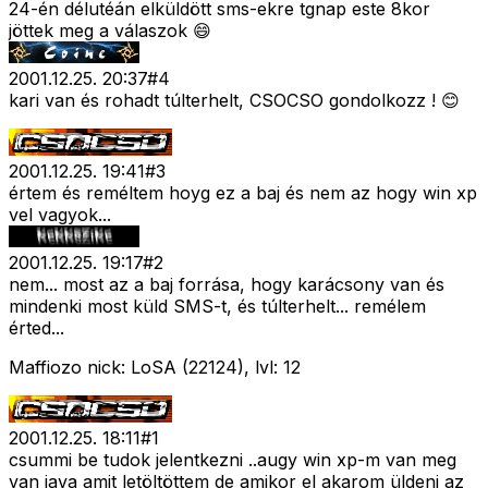
24-én délutéán elküldött sms-ekre tgnap este 8kor
jöttek meg a válaszok 😄
2001.12.25. 20:37
#
4
kari van és rohadt túlterhelt, CSOCSO gondolkozz ! 😊
2001.12.25. 19:41
#
3
értem és reméltem hoyg ez a baj és nem az hogy win xp
vel vagyok...
2001.12.25. 19:17
#
2
nem... most az a baj forrása, hogy karácsony van és
mindenki most küld SMS-t, és túlterhelt... remélem
érted...
Maffiozo nick: LoSA (22124), lvl: 12
2001.12.25. 18:11
#
1
csummi be tudok jelentkezni ..augy win xp-m van meg
van java amit letöltöttem de amikor el akarom üldeni az