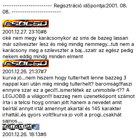
----------------------- Regisztráció időpontja:2001. 08.
08. -----------------------
2001.12.27. 23:10
#
8
oké nem megy karácsonykor az sms de bazeg lassan
már szilveszter lesz és még mindig nemmegy...tuti nem a
karácsony meg a szilevszter a baj...szatr az egész pedig
nekem eddig mindg minden elment
2001.12.26. 21:37
#
7
kurva jó...nem hiszem hogy tulterhelt lenne bazzeg 3
nappal kari után még mindig tulterhelt? baromság!!faszi
ennyire szar ez a geci!!!..ismertétek az unimobile-t?? A
LEGJOBB a világon!!! bazzeg nem üzenetköpont számot
írta i a telcsi hoyg onnan jött hanem a nevedet amit
beírtál annyit irtál amennyit akartál és 145 karakter
irhattál..és gyors volt!!kurva jo volt a progi..csakhát
sajnos....
2001.12.26. 18:13
#
6