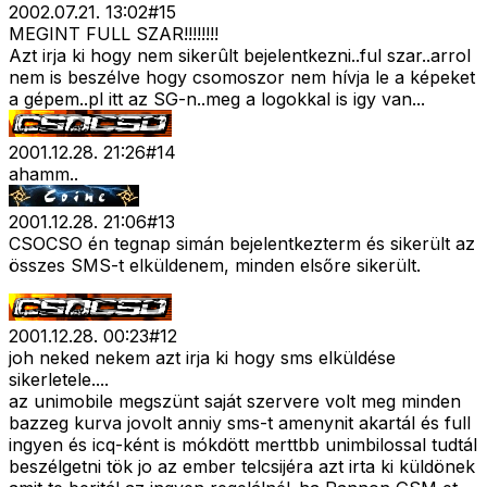
2002.07.21. 13:02
#
15
MEGINT FULL SZAR!!!!!!!!
Azt irja ki hogy nem sikerûlt bejelentkezni..ful szar..arrol
nem is beszélve hogy csomoszor nem hívja le a képeket
a gépem..pl itt az SG-n..meg a logokkal is igy van...
2001.12.28. 21:26
#
14
ahamm..
2001.12.28. 21:06
#
13
CSOCSO én tegnap simán bejelentkezterm és sikerült az
összes SMS-t elküldenem, minden elsőre sikerült.
2001.12.28. 00:23
#
12
joh neked nekem azt irja ki hogy sms elküldése
sikerletele....
az unimobile megszünt saját szervere volt meg minden
bazzeg kurva jovolt anniy sms-t amenynit akartál és full
ingyen és icq-ként is mókdött merttbb unimbilossal tudtál
beszélgetni tök jo az ember telcsijéra azt irta ki küldönek