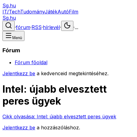
Sg.hu
IT/Tech
Tudomány
Játék
Autó
Film
Sg.hu
·
fórum
·
RSS
·
hírlevél
·
·
...
Menü
Fórum
Fórum főoldal
Jelentkezz be
a kedvenceid megtekintéséhez.
Intel: újabb elvesztett
peres ügyek
Cikk olvasása:
Intel: újabb elvesztett peres ügyek
Jelentkezz be
a hozzászóláshoz.