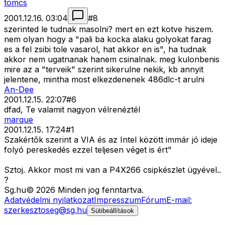
tomcs
2001.12.16. 03:04
#
8
szerinted le tudnak masolni? mert en ezt kotve hiszem.
nem olyan hogy a "pali ba kocka alaku golyokat farag
es a fel zsibi tole vasarol, hat akkor en is", ha tudnak
akkor nem ugatnanak hanem csinalnak. meg kulonbenis
mire az a "terveik" szerint sikerulne nekik, kb annyit
jelentene, mintha most elkezdenenek 486dlc-t arulni
An-Dee
2001.12.15. 22:07
#
6
dfad, Te valamit nagyon vélrenéztél
marque
2001.12.15. 17:24
#
1
Szakértõk szerint a VIA és az Intel között immár jó ideje
folyó pereskedés ezzel teljesen véget is ért"
Sztoj. Akkor most mi van a P4X266 csipkészlet ügyével..
?
Sg
.hu
©
2026
Minden jog fenntartva.
Adatvédelmi nyilatkozat
Impresszum
Fórum
E-mail:
szerkesztoseg@sg.hu
Sütibeállítások