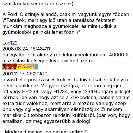
szállítási költségre is rátesznek)
A Föld IQ szintje állandó, csak mi vagyunk egyre többen
\"Tanulok, mert egy idő után a tanulásba fektetett
munkám meghozza a gyümölcsét, és mint tudjuk a
gyümölcsből pálinkát lehet főzni!\"
Lac122
2008.08.24. 16:48
#
11
ha egy karórát akarsz rendelni amerikából ami 40000 ft
a szállítási költségen kívül mit kell fizetni
2001.12.17. 09:20
#
10
olvasd el a postázási és küldési tudnivalókat, sok helyröl
nem is küldenek Magyarországra, ahonnan meg igen,
ott vagy H-1234, vagy H1234, vagy 1234Hungary jelleget
kérnek...de van hogy azt se a ZIP-codeba, hanem valami
extra tudnivalókhoz, mert arra a mezöre van egy szép
php vagy cgi vagy akármilyen ellenörzöjük 😊 nekem
már sikerült többször rendelni külföldröl. (bár volt, hogy
emailban, ott meg egyszerübb a dolog)
"Moderáld magad, ne nekem kelljen!"