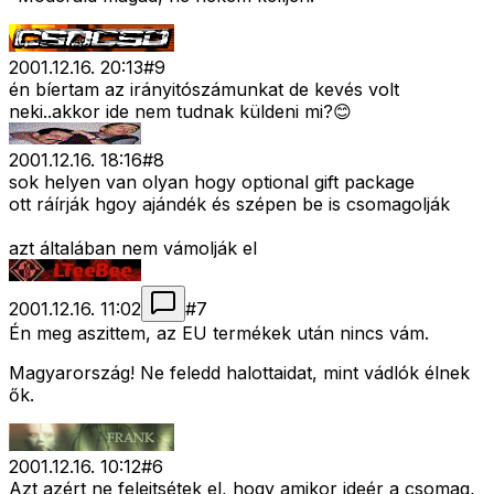
2001.12.16. 20:13
#
9
én bíertam az irányitószámunkat de kevés volt
neki..akkor ide nem tudnak küldeni mi?😊
2001.12.16. 18:16
#
8
sok helyen van olyan hogy optional gift package
ott ráírják hgoy ajándék és szépen be is csomagolják
azt általában nem vámolják el
2001.12.16. 11:02
#
7
Én meg aszittem, az EU termékek után nincs vám.
Magyarország! Ne feledd halottaidat, mint vádlók élnek
ők.
2001.12.16. 10:12
#
6
Azt azért ne felejtsétek el, hogy amikor ideér a csomag,