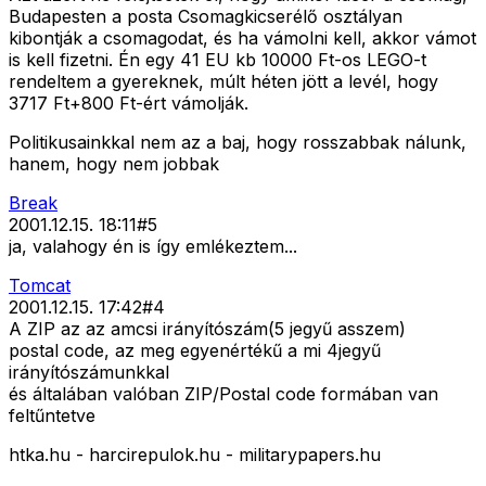
Budapesten a posta Csomagkicserélő osztályan
kibontják a csomagodat, és ha vámolni kell, akkor vámot
is kell fizetni. Én egy 41 EU kb 10000 Ft-os LEGO-t
rendeltem a gyereknek, múlt héten jött a levél, hogy
3717 Ft+800 Ft-ért vámolják.
Politikusainkkal nem az a baj, hogy rosszabbak nálunk,
hanem, hogy nem jobbak
Break
2001.12.15. 18:11
#
5
ja, valahogy én is így emlékeztem...
Tomcat
2001.12.15. 17:42
#
4
A ZIP az az amcsi irányítószám(5 jegyű asszem)
postal code, az meg egyenértékű a mi 4jegyű
irányítószámunkkal
és általában valóban ZIP/Postal code formában van
feltűntetve
htka.hu - harcirepulok.hu - militarypapers.hu