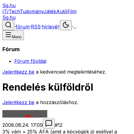
Sg.hu
IT/Tech
Tudomány
Játék
Autó
Film
Sg.hu
·
fórum
·
RSS
·
hírlevél
·
·
...
Menü
Fórum
Fórum főoldal
Jelentkezz be
a kedvenceid megtekintéséhez.
Rendelés külföldről
Jelentkezz be
a hozzászóláshoz.
2008.08.24. 17:09
#
12
3% vám + 25% ÁFA (amit a köcsögök jó eséllyel a