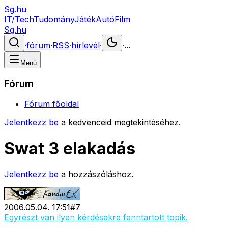
Sg.hu
IT/Tech
Tudomány
Játék
Autó
Film
Sg.hu
·
fórum
·
RSS
·
hírlevél
·
·
...
Menü
Fórum
Fórum főoldal
Jelentkezz be
a kedvenceid megtekintéséhez.
Swat 3 elakadás
Jelentkezz be
a hozzászóláshoz.
2006.05.04. 17:51
#
7
Egyrészt van ilyen kérdésekre fenntartott topik.