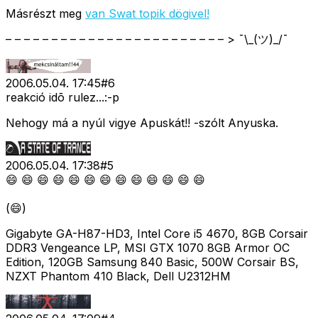
Másrészt meg
van Swat topik dögivel!
– – – – – – – – – – – – – – – – – – – – – – – – > ¯\_(ツ)_/¯
2006.05.04. 17:45
#
6
reakció idõ rulez...:-p
Nehogy má a nyúl vigye Apuskát!! -szólt Anyuska.
2006.05.04. 17:38
#
5
😄 😄 😄 😄 😄 😄 😄 😄 😄 😄 😄 😄 😄
(😄)
Gigabyte GA-H87-HD3, Intel Core i5 4670, 8GB Corsair
DDR3 Vengeance LP, MSI GTX 1070 8GB Armor OC
Edition, 120GB Samsung 840 Basic, 500W Corsair BS,
NZXT Phantom 410 Black, Dell U2312HM