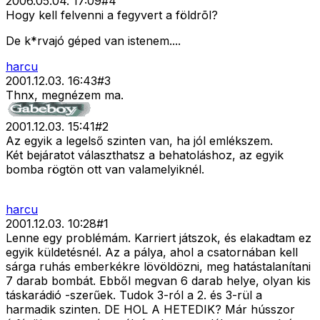
2006.05.04. 17:09
#
4
Hogy kell felvenni a fegyvert a földrõl?
De k*rvajó géped van istenem....
harcu
2001.12.03. 16:43
#
3
Thnx, megnézem ma.
2001.12.03. 15:41
#
2
Az egyik a legelső szinten van, ha jól emlékszem.
Két bejáratot választhatsz a behatoláshoz, az egyik
bomba rögtön ott van valamelyiknél.
harcu
2001.12.03. 10:28
#
1
Lenne egy problémám. Karriert játszok, és elakadtam ez
egyik küldetésnél. Az a pálya, ahol a csatornában kell
sárga ruhás emberkékre lövöldözni, meg hatástalanítani
7 darab bombát. Ebből megvan 6 darab helye, olyan kis
táskarádió -szerűek. Tudok 3-ról a 2. és 3-rül a
harmadik szinten. DE HOL A HETEDIK? Már hússzor