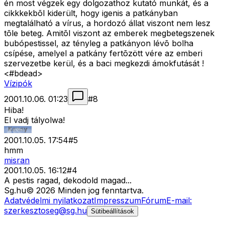
én most végzek egy dolgozathoz kutató munkát, és a
cikkkekbõl kiderült, hogy igenis a patkányban
megtalálható a vírus, a hordozó állat viszont nem lesz
tõle beteg. Amitõl viszont az emberek megbetegszenek
bubópestissel, az tényleg a patkányon lévõ bolha
csípése, amelyel a patkány fertõzött vére az emberi
szervezetbe kerül, és a baci megkezdi ámokfutását !
<#bdead>
Vízipók
2001.10.06. 01:23
#
8
Hiba!
El vadj tályolwa!
2001.10.05. 17:54
#
5
hmm
misran
2001.10.05. 16:12
#
4
A pestis ragad, dekodold magad...
Sg
.hu
©
2026
Minden jog fenntartva.
Adatvédelmi nyilatkozat
Impresszum
Fórum
E-mail:
szerkesztoseg@sg.hu
Sütibeállítások