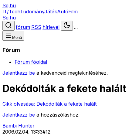
Sg.hu
IT/Tech
Tudomány
Játék
Autó
Film
Sg.hu
·
fórum
·
RSS
·
hírlevél
·
·
...
Menü
Fórum
Fórum főoldal
Jelentkezz be
a kedvenceid megtekintéséhez.
Dekódolták a fekete halált
Cikk olvasása:
Dekódolták a fekete halált
Jelentkezz be
a hozzászóláshoz.
Bambi Hunter
2006.02.04. 13:33
#
12