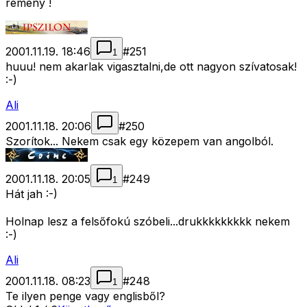
remény !
2001.11.19. 18:46
#
251
1
huuu! nem akarlak vigasztalni,de ott nagyon szívatosak!
:-)
Ali
2001.11.18. 20:06
#
250
Szorítok... Nekem csak egy közepem van angolból.
2001.11.18. 20:05
#
249
1
Hát jah :-)
Holnap lesz a felsőfokú szóbeli...drukkkkkkkkk nekem
:-)
Ali
2001.11.18. 08:23
#
248
1
Te ilyen penge vagy englisből?