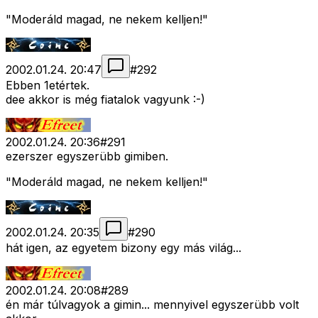
"Moderáld magad, ne nekem kelljen!"
2002.01.24. 20:47
#
292
Ebben 1etértek.
dee akkor is még fiatalok vagyunk :-)
2002.01.24. 20:36
#
291
ezerszer egyszerübb gimiben.
"Moderáld magad, ne nekem kelljen!"
2002.01.24. 20:35
#
290
hát igen, az egyetem bizony egy más világ...
2002.01.24. 20:08
#
289
én már túlvagyok a gimin... mennyivel egyszerübb volt