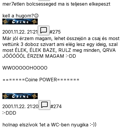
mer7etlen bolcsesseged ma is teljesen elkepeszt
kell a hugom?😉
2001.11.22. 21:21
#
275
Már jól érzem magam, lehet összejön a csaj és most
vettünk 3 doboz szivart ami elég lesz egy ideig, szal
most ÉLEK, ÉLEK BAZE, RULZ meg minden, QRVA
JÓÓÓÓÓL ÉRZEM MAGAM :-DD
WWOOOOOHOOOO
=======Coine POWER=======
2001.11.22. 21:20
#
274
:-DDD
holnap elszívok 1et a WC-ben nyugika :-))