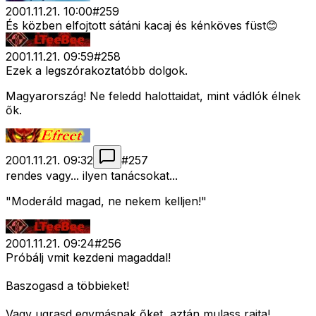
2001.11.21. 10:00
#
259
És közben elfojtott sátáni kacaj és kénköves füst😊
2001.11.21. 09:59
#
258
Ezek a legszórakoztatóbb dolgok.
Magyarország! Ne feledd halottaidat, mint vádlók élnek
ők.
2001.11.21. 09:32
#
257
rendes vagy... ilyen tanácsokat...
"Moderáld magad, ne nekem kelljen!"
2001.11.21. 09:24
#
256
Próbálj vmit kezdeni magaddal!
Baszogasd a többieket!
Vagy ugrasd egymásnak őket, aztán mulass rajta!