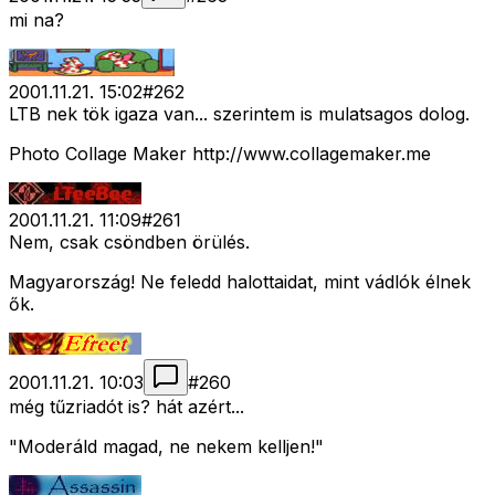
mi na?
2001.11.21. 15:02
#
262
LTB nek tök igaza van... szerintem is mulatsagos dolog.
Photo Collage Maker http://www.collagemaker.me
2001.11.21. 11:09
#
261
Nem, csak csöndben örülés.
Magyarország! Ne feledd halottaidat, mint vádlók élnek
ők.
2001.11.21. 10:03
#
260
még tűzriadót is? hát azért...
"Moderáld magad, ne nekem kelljen!"