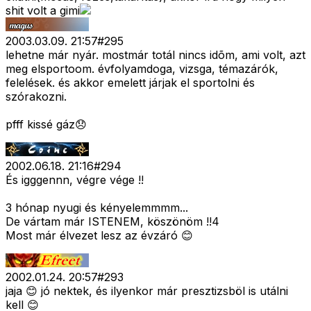
shit volt a gimi
2003.03.09. 21:57
#
295
lehetne már nyár. mostmár totál nincs idõm, ami volt, azt
meg elsportoom. évfolyamdoga, vizsga, témazárók,
felelések. és akkor emelett járjak el sportolni és
szórakozni.
pfff kissé gáz😞
2002.06.18. 21:16
#
294
És igggennn, végre vége !!
3 hónap nyugi és kényelemmmm...
De vártam már ISTENEM, köszönöm !!4
Most már élvezet lesz az évzáró 😊
2002.01.24. 20:57
#
293
jaja 😊 jó nektek, és ilyenkor már presztizsböl is utálni
kell 😊