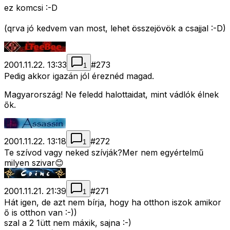
ez komcsi :-D
(qrva jó kedvem van most, lehet összejövök a csajjal :-D)
2001.11.22. 13:33
#
273
1
Pedig akkor igazán jól éreznéd magad.
Magyarország! Ne feledd halottaidat, mint vádlók élnek
ők.
2001.11.22. 13:18
#
272
1
Te szívod vagy neked szívják?Mer nem egyértelmű
milyen szivar😊
2001.11.21. 21:39
#
271
1
Hát igen, de azt nem bírja, hogy ha otthon iszok amikor
ő is otthon van :-))
szal a 2 1ütt nem máxik, sajna :-)