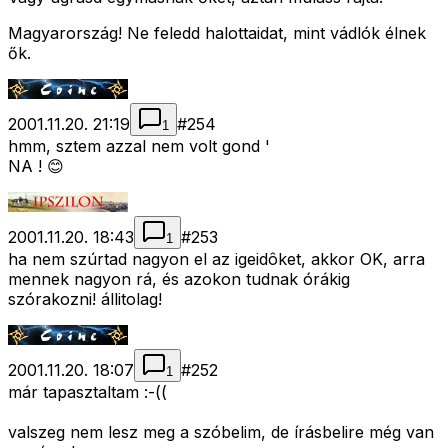
Magyarország! Ne feledd halottaidat, mint vádlók élnek
ők.
2001.11.20. 21:19
#
254
1
hmm, sztem azzal nem volt gond '
NA ! 😊
2001.11.20. 18:43
#
253
1
ha nem szúrtad nagyon el az igeidôket, akkor OK, arra
mennek nagyon rá, és azokon tudnak órákig
szórakozni! állitolag!
2001.11.20. 18:07
#
252
1
már tapasztaltam :-((
valszeg nem lesz meg a szóbelim, de írásbelire még van