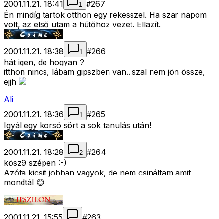
2001.11.21. 18:41
#
267
1
Én mindíg tartok otthon egy rekesszel. Ha szar napom
volt, az első utam a hűtőhöz vezet. Ellazít.
2001.11.21. 18:38
#
266
1
hát igen, de hogyan ?
itthon nincs, lábam gipszben van...szal nem jön össze,
ejjh
Ali
2001.11.21. 18:36
#
265
1
Igyál egy korsó sört a sok tanulás után!
2001.11.21. 18:28
#
264
2
kösz9 szépen :-)
Azóta kicsit jobban vagyok, de nem csináltam amit
mondtál 😊
2001.11.21. 15:55
#
263