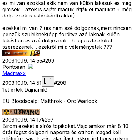
és mi van azokkal akik nem van külön lakásuk és még
gimisek .. azok is sajátr maguk látják el magukat + még
dolgoznak is esténként(raktár)
ezekkel mi van ? (és nem azé dolgoznak,mert nincsen
pénzük szüleiknek(épp forditva azé laknak külön
lakásban és azé dolgoznak , h tapasztalatokat
szerezzenek .. ezekrõl mi a véleményetek ???
2003.10.19. 14:55
#
299
Pontosan.
Madmaxx
2003.10.19. 14:51
#
298
1et értek Dájnamik!
EU Bloodscalp: Malthrok - Orc Warlock
2003.10.19. 14:17
#
297
Bírom ezeket a sírós topikokat.Majd amikor már 8-10
órát fogsz dolgozni naponta és otthon magad kell
ellátni(mosás, fõzés,takarítás), akkor írd hogy milyen