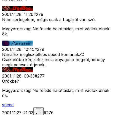
2001.11.28. 11:26
#
279
Nem sértegetem, mégis csak a hugáról van szó.
Magyarország! Ne feledd halottaidat, mint vádlók élnek
ők.
2001.11.28. 10:45
#
278
Naná!Ez megtisztelteés speed komának.😊
Csak előbb kérj referencia anyagot a hugiról,nehogy
meglepetések érjenek...
2001.11.28. 09:33
#
277
Örökbe?
Magyarország! Ne feledd halottaidat, mint vádlók élnek
ők.
speed
2001.11.27. 21:03
#
276