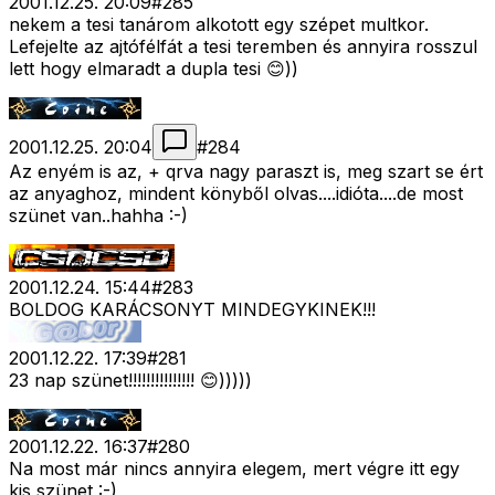
2001.12.25. 20:09
#
285
nekem a tesi tanárom alkotott egy szépet multkor.
Lefejelte az ajtófélfát a tesi teremben és annyira rosszul
lett hogy elmaradt a dupla tesi 😊))
2001.12.25. 20:04
#
284
Az enyém is az, + qrva nagy paraszt is, meg szart se ért
az anyaghoz, mindent könyből olvas....idióta....de most
szünet van..hahha :-)
2001.12.24. 15:44
#
283
BOLDOG KARÁCSONYT MINDEGYKINEK!!!
2001.12.22. 17:39
#
281
23 nap szünet!!!!!!!!!!!!!!! 😊)))))
2001.12.22. 16:37
#
280
Na most már nincs annyira elegem, mert végre itt egy
kis szünet :-)