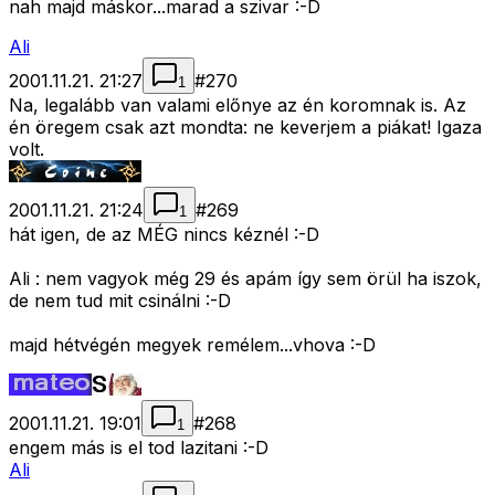
nah majd máskor...marad a szivar :-D
Ali
2001.11.21. 21:27
#
270
1
Na, legalább van valami előnye az én koromnak is. Az
én öregem csak azt mondta: ne keverjem a piákat! Igaza
volt.
2001.11.21. 21:24
#
269
1
hát igen, de az MÉG nincs kéznél :-D
Ali : nem vagyok még 29 és apám így sem örül ha iszok,
de nem tud mit csinálni :-D
majd hétvégén megyek remélem...vhova :-D
2001.11.21. 19:01
#
268
1
engem más is el tod lazitani :-D
Ali