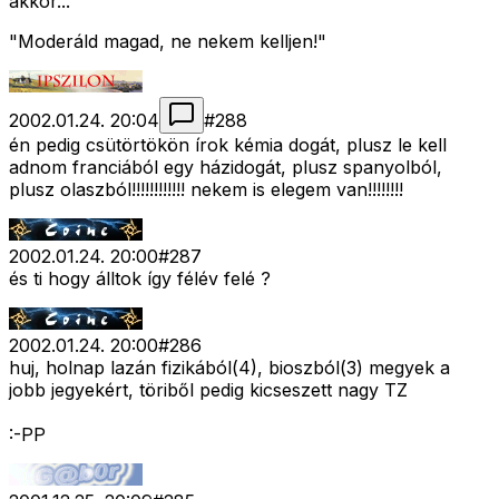
akkor...
"Moderáld magad, ne nekem kelljen!"
2002.01.24. 20:04
#
288
én pedig csütörtökön írok kémia dogát, plusz le kell
adnom franciából egy házidogát, plusz spanyolból,
plusz olaszból!!!!!!!!!!!! nekem is elegem van!!!!!!!!
2002.01.24. 20:00
#
287
és ti hogy álltok így félév felé ?
2002.01.24. 20:00
#
286
huj, holnap lazán fizikából(4), bioszból(3) megyek a
jobb jegyekért, töriből pedig kicseszett nagy TZ
:-PP