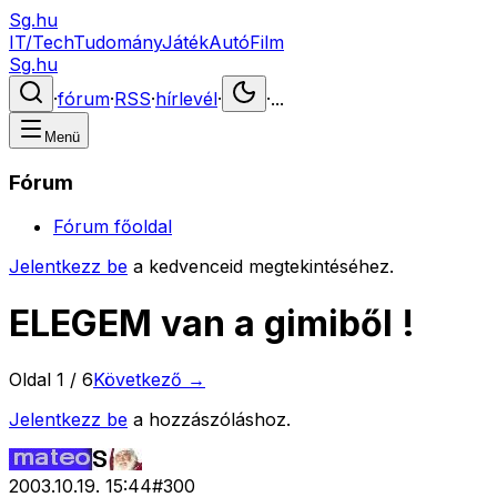
Sg.hu
IT/Tech
Tudomány
Játék
Autó
Film
Sg.hu
·
fórum
·
RSS
·
hírlevél
·
·
...
Menü
Fórum
Fórum főoldal
Jelentkezz be
a kedvenceid megtekintéséhez.
ELEGEM van a gimiből !
Oldal
1
/
6
Következő →
Jelentkezz be
a hozzászóláshoz.
2003.10.19. 15:44
#
300