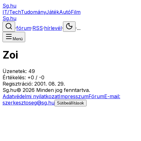
Sg.hu
IT/Tech
Tudomány
Játék
Autó
Film
Sg.hu
·
fórum
·
RSS
·
hírlevél
·
·
...
Menü
Zoi
Üzenetek:
49
Értékelés:
+
0
/
-
0
Regisztráció:
2001. 08. 29.
Sg
.hu
©
2026
Minden jog fenntartva.
Adatvédelmi nyilatkozat
Impresszum
Fórum
E-mail:
szerkesztoseg@sg.hu
Sütibeállítások