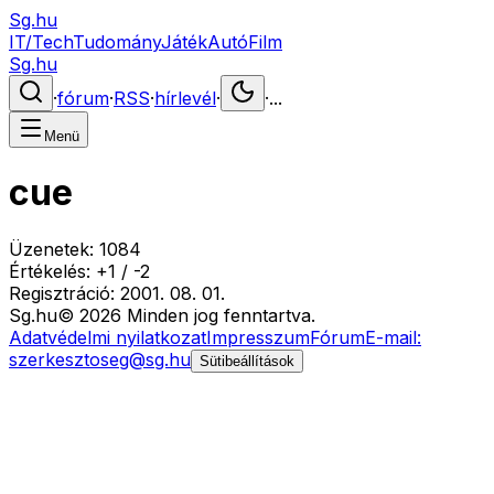
Sg.hu
IT/Tech
Tudomány
Játék
Autó
Film
Sg.hu
·
fórum
·
RSS
·
hírlevél
·
·
...
Menü
cue
Üzenetek:
1084
Értékelés:
+
1
/
-
2
Regisztráció:
2001. 08. 01.
Sg
.hu
©
2026
Minden jog fenntartva.
Adatvédelmi nyilatkozat
Impresszum
Fórum
E-mail:
szerkesztoseg@sg.hu
Sütibeállítások