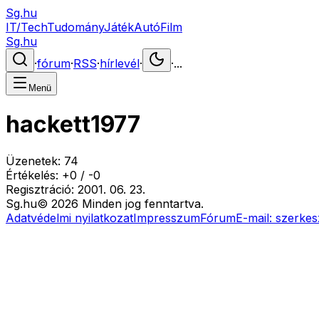
Sg.hu
IT/Tech
Tudomány
Játék
Autó
Film
Sg.hu
·
fórum
·
RSS
·
hírlevél
·
·
...
Menü
hackett1977
Üzenetek:
74
Értékelés:
+
0
/
-
0
Regisztráció:
2001. 06. 23.
Sg
.hu
©
2026
Minden jog fenntartva.
Adatvédelmi nyilatkozat
Impresszum
Fórum
E-mail:
szerkes