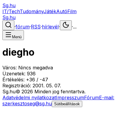
Sg.hu
IT/Tech
Tudomány
Játék
Autó
Film
Sg.hu
·
fórum
·
RSS
·
hírlevél
·
·
...
Menü
diegho
Város:
Nincs megadva
Üzenetek:
936
Értékelés:
+
36
/
-
47
Regisztráció:
2001. 05. 07.
Sg
.hu
©
2026
Minden jog fenntartva.
Adatvédelmi nyilatkozat
Impresszum
Fórum
E-mail:
szerkesztoseg@sg.hu
Sütibeállítások