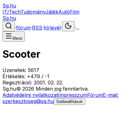
Sg.hu
IT/Tech
Tudomány
Játék
Autó
Film
Sg.hu
·
fórum
·
RSS
·
hírlevél
·
·
...
Menü
Scooter
Üzenetek:
5617
Értékelés:
+
479
/
-
1
Regisztráció:
2001. 02. 22.
Sg
.hu
©
2026
Minden jog fenntartva.
Adatvédelmi nyilatkozat
Impresszum
Fórum
E-mail:
szerkesztoseg@sg.hu
Sütibeállítások