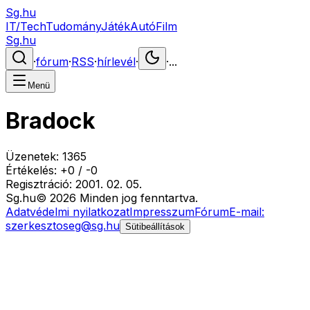
Sg.hu
IT/Tech
Tudomány
Játék
Autó
Film
Sg.hu
·
fórum
·
RSS
·
hírlevél
·
·
...
Menü
Bradock
Üzenetek:
1365
Értékelés:
+
0
/
-
0
Regisztráció:
2001. 02. 05.
Sg
.hu
©
2026
Minden jog fenntartva.
Adatvédelmi nyilatkozat
Impresszum
Fórum
E-mail:
szerkesztoseg@sg.hu
Sütibeállítások