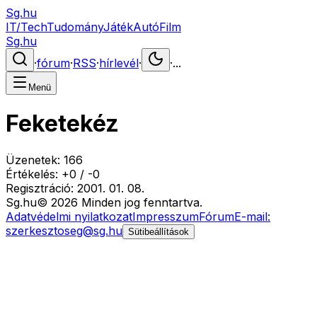
Sg.hu
IT/Tech
Tudomány
Játék
Autó
Film
Sg.hu
·
fórum
·
RSS
·
hírlevél
·
·
...
Menü
Feketekéz
Üzenetek:
166
Értékelés:
+
0
/
-
0
Regisztráció:
2001. 01. 08.
Sg
.hu
©
2026
Minden jog fenntartva.
Adatvédelmi nyilatkozat
Impresszum
Fórum
E-mail:
szerkesztoseg@sg.hu
Sütibeállítások