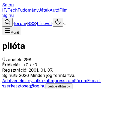
Sg.hu
IT/Tech
Tudomány
Játék
Autó
Film
Sg.hu
·
fórum
·
RSS
·
hírlevél
·
·
...
Menü
pilóta
Üzenetek:
298
Értékelés:
+
0
/
-
0
Regisztráció:
2001. 01. 07.
Sg
.hu
©
2026
Minden jog fenntartva.
Adatvédelmi nyilatkozat
Impresszum
Fórum
E-mail:
szerkesztoseg@sg.hu
Sütibeállítások