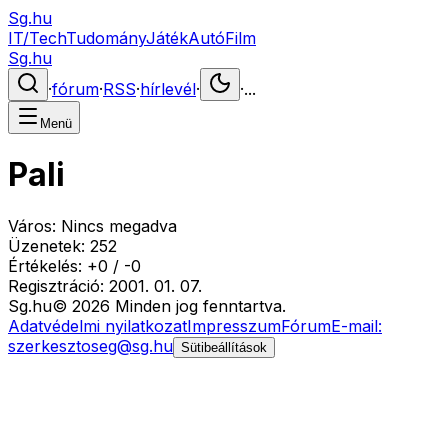
Sg.hu
IT/Tech
Tudomány
Játék
Autó
Film
Sg.hu
·
fórum
·
RSS
·
hírlevél
·
·
...
Menü
Pali
Város:
Nincs megadva
Üzenetek:
252
Értékelés:
+
0
/
-
0
Regisztráció:
2001. 01. 07.
Sg
.hu
©
2026
Minden jog fenntartva.
Adatvédelmi nyilatkozat
Impresszum
Fórum
E-mail:
szerkesztoseg@sg.hu
Sütibeállítások