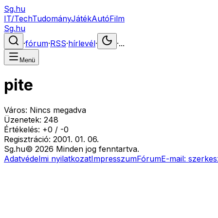
Sg.hu
IT/Tech
Tudomány
Játék
Autó
Film
Sg.hu
·
fórum
·
RSS
·
hírlevél
·
·
...
Menü
pite
Város:
Nincs megadva
Üzenetek:
248
Értékelés:
+
0
/
-
0
Regisztráció:
2001. 01. 06.
Sg
.hu
©
2026
Minden jog fenntartva.
Adatvédelmi nyilatkozat
Impresszum
Fórum
E-mail:
szerkes