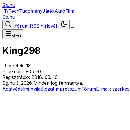
Sg.hu
IT/Tech
Tudomány
Játék
Autó
Film
Sg.hu
·
fórum
·
RSS
·
hírlevél
·
·
...
Menü
King298
Üzenetek:
13
Értékelés:
+
0
/
-
0
Regisztráció:
2018. 03. 16.
Sg
.hu
©
2026
Minden jog fenntartva.
Adatvédelmi nyilatkozat
Impresszum
Fórum
E-mail:
szerkes