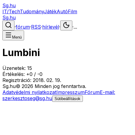
Sg.hu
IT/Tech
Tudomány
Játék
Autó
Film
Sg.hu
·
fórum
·
RSS
·
hírlevél
·
·
...
Menü
Lumbini
Üzenetek:
15
Értékelés:
+
0
/
-
0
Regisztráció:
2018. 02. 19.
Sg
.hu
©
2026
Minden jog fenntartva.
Adatvédelmi nyilatkozat
Impresszum
Fórum
E-mail:
szerkesztoseg@sg.hu
Sütibeállítások