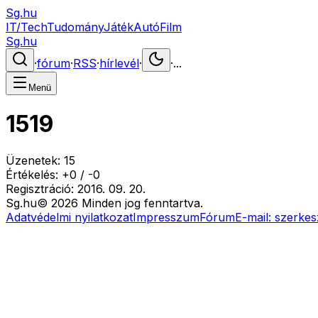
Sg.hu
IT/Tech
Tudomány
Játék
Autó
Film
Sg.hu
·
fórum
·
RSS
·
hírlevél
·
·
...
Menü
1519
Üzenetek:
15
Értékelés:
+
0
/
-
0
Regisztráció:
2016. 09. 20.
Sg
.hu
©
2026
Minden jog fenntartva.
Adatvédelmi nyilatkozat
Impresszum
Fórum
E-mail:
szerkes