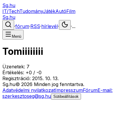
Sg.hu
IT/Tech
Tudomány
Játék
Autó
Film
Sg.hu
·
fórum
·
RSS
·
hírlevél
·
·
...
Menü
Tomiiiiiiii
Üzenetek:
7
Értékelés:
+
0
/
-
0
Regisztráció:
2015. 10. 13.
Sg
.hu
©
2026
Minden jog fenntartva.
Adatvédelmi nyilatkozat
Impresszum
Fórum
E-mail:
szerkesztoseg@sg.hu
Sütibeállítások