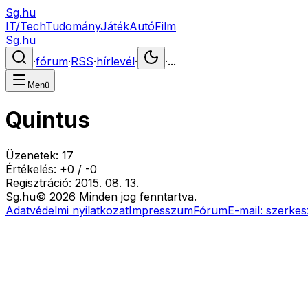
Sg.hu
IT/Tech
Tudomány
Játék
Autó
Film
Sg.hu
·
fórum
·
RSS
·
hírlevél
·
·
...
Menü
Quintus
Üzenetek:
17
Értékelés:
+
0
/
-
0
Regisztráció:
2015. 08. 13.
Sg
.hu
©
2026
Minden jog fenntartva.
Adatvédelmi nyilatkozat
Impresszum
Fórum
E-mail:
szerkes