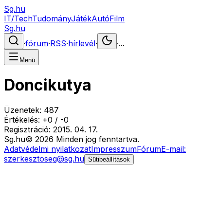
Sg.hu
IT/Tech
Tudomány
Játék
Autó
Film
Sg.hu
·
fórum
·
RSS
·
hírlevél
·
·
...
Menü
Doncikutya
Üzenetek:
487
Értékelés:
+
0
/
-
0
Regisztráció:
2015. 04. 17.
Sg
.hu
©
2026
Minden jog fenntartva.
Adatvédelmi nyilatkozat
Impresszum
Fórum
E-mail:
szerkesztoseg@sg.hu
Sütibeállítások