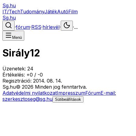
Sg.hu
IT/Tech
Tudomány
Játék
Autó
Film
Sg.hu
·
fórum
·
RSS
·
hírlevél
·
·
...
Menü
Sirály12
Üzenetek:
24
Értékelés:
+
0
/
-
0
Regisztráció:
2014. 08. 14.
Sg
.hu
©
2026
Minden jog fenntartva.
Adatvédelmi nyilatkozat
Impresszum
Fórum
E-mail:
szerkesztoseg@sg.hu
Sütibeállítások