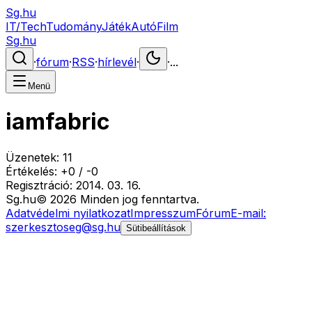
Sg.hu
IT/Tech
Tudomány
Játék
Autó
Film
Sg.hu
·
fórum
·
RSS
·
hírlevél
·
·
...
Menü
iamfabric
Üzenetek:
11
Értékelés:
+
0
/
-
0
Regisztráció:
2014. 03. 16.
Sg
.hu
©
2026
Minden jog fenntartva.
Adatvédelmi nyilatkozat
Impresszum
Fórum
E-mail:
szerkesztoseg@sg.hu
Sütibeállítások