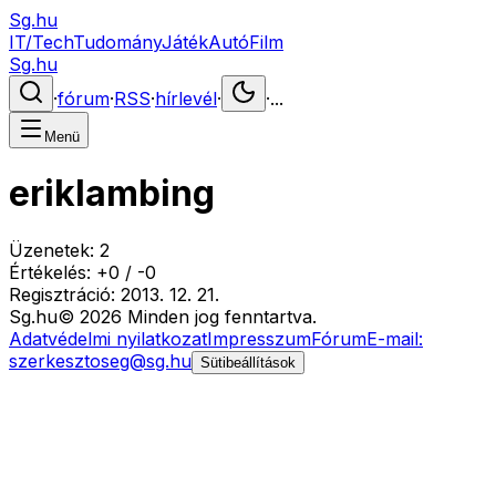
Sg.hu
IT/Tech
Tudomány
Játék
Autó
Film
Sg.hu
·
fórum
·
RSS
·
hírlevél
·
·
...
Menü
eriklambing
Üzenetek:
2
Értékelés:
+
0
/
-
0
Regisztráció:
2013. 12. 21.
Sg
.hu
©
2026
Minden jog fenntartva.
Adatvédelmi nyilatkozat
Impresszum
Fórum
E-mail:
szerkesztoseg@sg.hu
Sütibeállítások