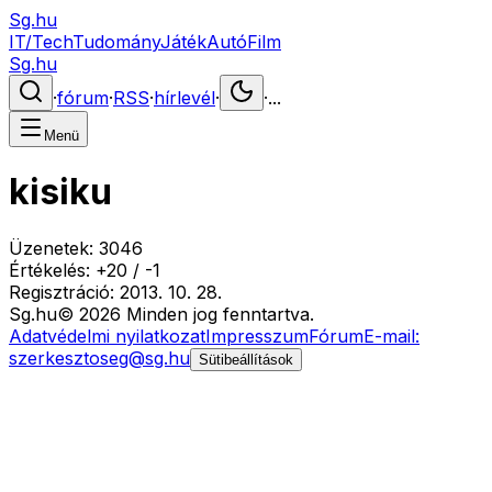
Sg.hu
IT/Tech
Tudomány
Játék
Autó
Film
Sg.hu
·
fórum
·
RSS
·
hírlevél
·
·
...
Menü
kisiku
Üzenetek:
3046
Értékelés:
+
20
/
-
1
Regisztráció:
2013. 10. 28.
Sg
.hu
©
2026
Minden jog fenntartva.
Adatvédelmi nyilatkozat
Impresszum
Fórum
E-mail:
szerkesztoseg@sg.hu
Sütibeállítások