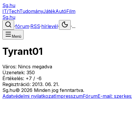
Sg.hu
IT/Tech
Tudomány
Játék
Autó
Film
Sg.hu
·
fórum
·
RSS
·
hírlevél
·
·
...
Menü
Tyrant01
Város:
Nincs megadva
Üzenetek:
350
Értékelés:
+
7
/
-
6
Regisztráció:
2013. 06. 21.
Sg
.hu
©
2026
Minden jog fenntartva.
Adatvédelmi nyilatkozat
Impresszum
Fórum
E-mail:
szerkes