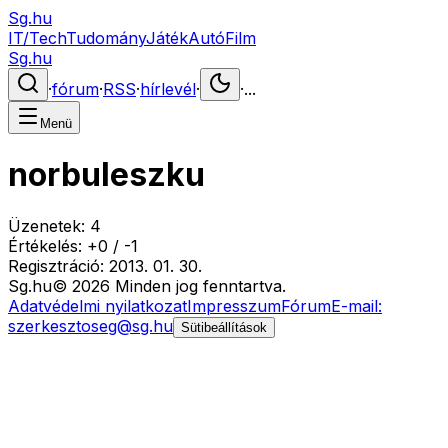
Sg.hu
IT/Tech
Tudomány
Játék
Autó
Film
Sg.hu
·
fórum
·
RSS
·
hírlevél
·
·
...
Menü
norbuleszku
Üzenetek:
4
Értékelés:
+
0
/
-
1
Regisztráció:
2013. 01. 30.
Sg
.hu
©
2026
Minden jog fenntartva.
Adatvédelmi nyilatkozat
Impresszum
Fórum
E-mail:
szerkesztoseg@sg.hu
Sütibeállítások