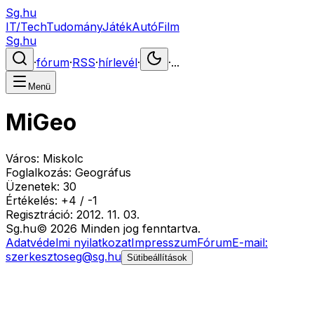
Sg.hu
IT/Tech
Tudomány
Játék
Autó
Film
Sg.hu
·
fórum
·
RSS
·
hírlevél
·
·
...
Menü
MiGeo
Város:
Miskolc
Foglalkozás:
Geográfus
Üzenetek:
30
Értékelés:
+
4
/
-
1
Regisztráció:
2012. 11. 03.
Sg
.hu
©
2026
Minden jog fenntartva.
Adatvédelmi nyilatkozat
Impresszum
Fórum
E-mail:
szerkesztoseg@sg.hu
Sütibeállítások